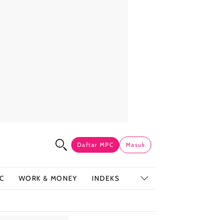
Daftar MPC
Masuk
C
WORK & MONEY
INDEKS