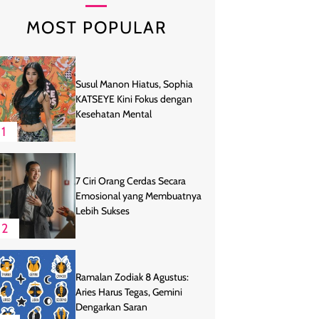
MOST POPULAR
Susul Manon Hiatus, Sophia
KATSEYE Kini Fokus dengan
Kesehatan Mental
1
7 Ciri Orang Cerdas Secara
Emosional yang Membuatnya
Lebih Sukses
2
Ramalan Zodiak 8 Agustus:
Aries Harus Tegas, Gemini
Dengarkan Saran