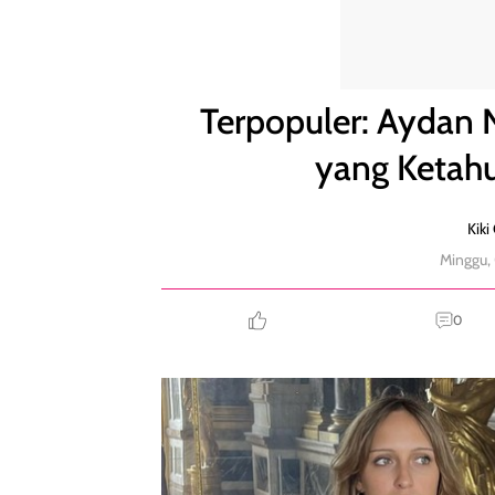
Terpopuler: Aydan Nix, Adik Gigi & Bella Hadid y
Terpopuler: Aydan N
yang Ketah
Kiki
Minggu,
0