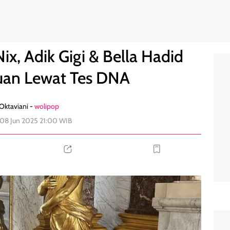
ang Ketahuan Lewat Tes DNA
0
ix, Adik Gigi & Bella Hadid
uan Lewat Tes DNA
 Oktaviani -
wolipop
 08 Jun 2025 21:00 WIB