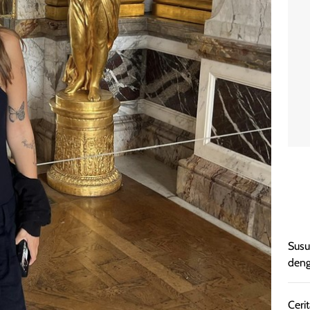
Susu
deng
Cerit