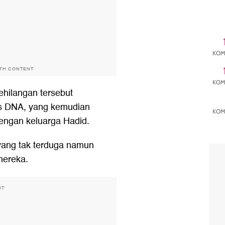
KOM
ITH CONTENT
KOM
ehilangan tersebut
es DNA, yang kemudian
KOM
engan keluarga Hadid.
yang tak terduga namun
mereka.
NT