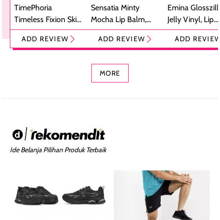
TimePhoria
Sensatia Minty
Emina Glosszill
Timeless Fixion Skin
Mocha Lip Balm,
Jelly Vinyl, Lip
Tint Stick,
Pelembap Bibir
Cream Glossy
ADD REVIEW
ADD REVIEW
ADD REVIE
Foundation dan
dengan Aroma
Ringan dengan 
Concealer 2-in-1
Cokelat
Bibir Plumpy
MORE
Ide Belanja Pilihan Produk Terbaik