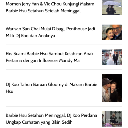
memberikan
pada setiap jenis
Momen Jerry Yan & Vic Chou Kunjungi Makam
aroma pada
kulit. Produk ini
Barbie Hsu Setahun Setelah Meninggal
rambut, produk ini
mengandung
juga membantu
Amino dan
rambut terasa
Vitamin C, serta
Warisan San Chai Mulai Dibagi, Penthouse Jadi
lebih halus dan
dilengkapi SPF 35
Milik DJ Koo dan Anaknya
mudah diatur
PA+++ untuk
setelah
membantu
Eks Suami Barbie Hsu Sambut Kelahiran Anak
diaplikasikan.
melindungi kulit
Pertama dengan Influencer Mandy Ma
Kemasannya
dari paparan sinar
praktis dengan
UV saat
botol spray yang
beraktivitas di
mudah digunakan
siang hari.
DJ Koo Tahun Baruan Gloomy di Makam Barbie
dan cukup ringkas
Meskipun begitu,
Hsu
untuk dibawa saat
sunscreen tetap
bepergian.
perlu diaplikasikan
Semprotan yang
ulang sesuai
Barbie Hsu Setahun Meninggal, DJ Koo Perdana
dihasilkan juga
kebutuhan agar
Ungkap Curhatan yang Bikin Sedih
merata sehingga
perlindungannya