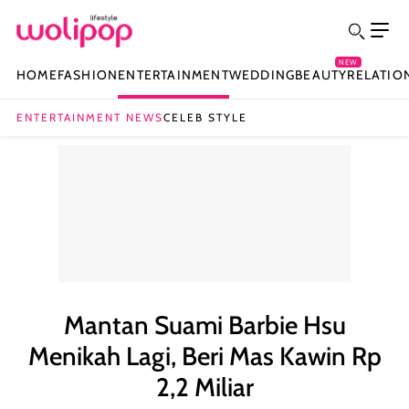
NEW
HOME
FASHION
ENTERTAINMENT
WEDDING
BEAUTY
RELATIO
ENTERTAINMENT NEWS
CELEB STYLE
Mantan Suami Barbie Hsu
Menikah Lagi, Beri Mas Kawin Rp
2,2 Miliar