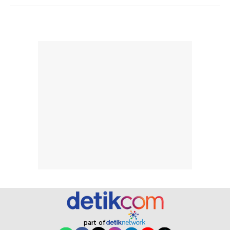
memudahkan
tetap optimal.
pengaplikasian
Karena baru
tanpa membuat
pertama kali
rambut terasa
mencoba, review
berat. Perlu
ini berfokus pada
diingat bahwa
kesan awal
ketahanan aroma
penggunaan.
dapat berbeda
Penilaian
pada setiap orang,
mengenai
tergantung jenis
performa dalam
rambut, aktivitas,
jangka panjang,
dan kondisi
seperti
lingkungan.
kenyamanan
Namun, dari
setelah
pengalaman
pemakaian rutin
penggunaan
atau
hingga repurchase
kecocokannya
beberapa kali,
pada berbagai
part of
performanya
kondisi kulit,