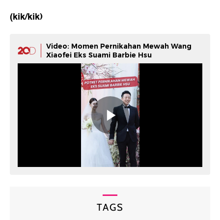
(kik/kik)
Video: Momen Pernikahan Mewah Wang
Xiaofei Eks Suami Barbie Hsu
TAGS