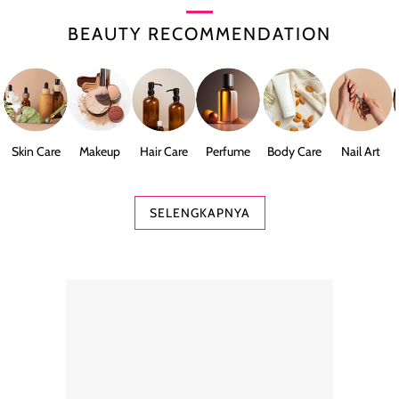
BEAUTY RECOMMENDATION
Skin Care
Makeup
Hair Care
Perfume
Body Care
Nail Art
SELENGKAPNYA