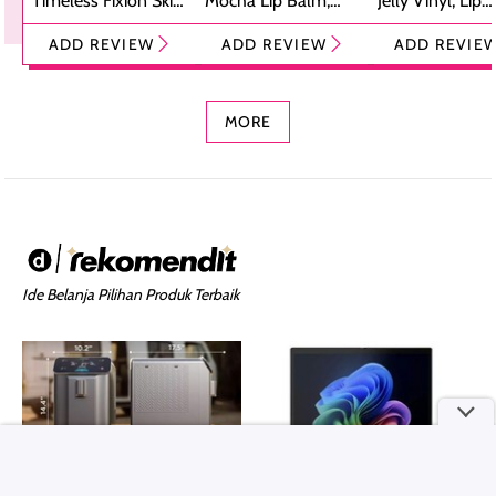
Timeless Fixion Skin
Mocha Lip Balm,
Jelly Vinyl, Lip
Tint Stick,
Pelembap Bibir
Cream Glossy
ADD REVIEW
ADD REVIEW
ADD REVIE
Foundation dan
dengan Aroma
Ringan dengan 
Concealer 2-in-1
Cokelat
Bibir Plumpy
MORE
Ide Belanja Pilihan Produk Terbaik
HOME & LIVING
ELEKTRONIK & GADGET