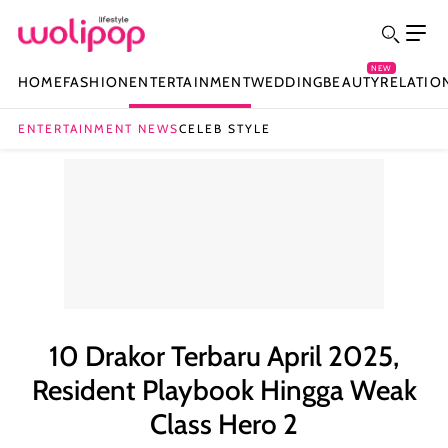
NEW
HOME
FASHION
ENTERTAINMENT
WEDDING
BEAUTY
RELATIO
ENTERTAINMENT NEWS
CELEB STYLE
10 Drakor Terbaru April 2025,
Resident Playbook Hingga Weak
Class Hero 2