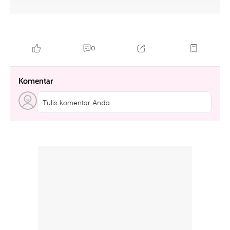
heavenly ever after
weak hero class 2
the queen's house
24 hour gym
hallyu-verse
0
Komentar
Tulis komentar Anda....