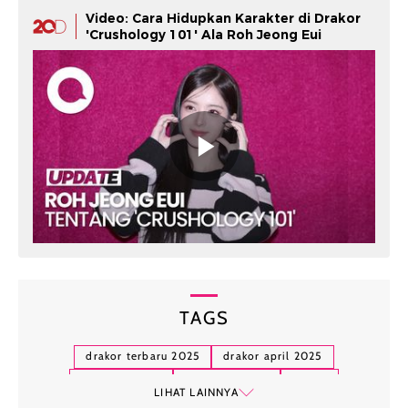
Video: Cara Hidupkan Karakter di Drakor
'Crushology 101' Ala Roh Jeong Eui
TAGS
drakor terbaru 2025
drakor april 2025
way back love
crushology 101
karma
LIHAT LAINNYA
resident playbook
dear m
the haunted palace