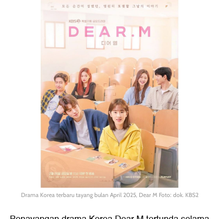
Drama Korea terbaru tayang bulan April 2025, Dear M Foto: dok. KBS2