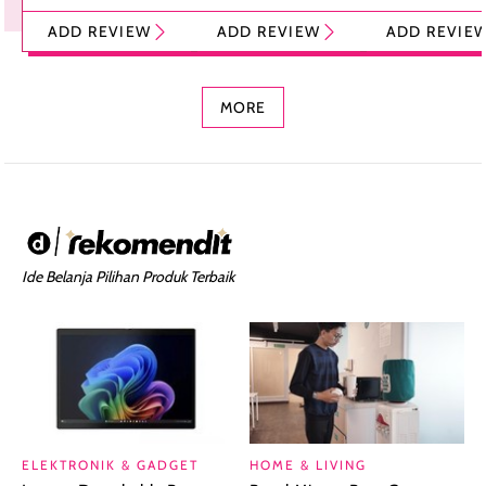
Tint Stick,
Pelembap Bibir
Cream Glossy
ADD REVIEW
ADD REVIEW
ADD REVIE
Foundation dan
dengan Aroma
Ringan dengan 
Concealer 2-in-1
Cokelat
Bibir Plumpy
MORE
Ide Belanja Pilihan Produk Terbaik
ELEKTRONIK & GADGET
HOME & LIVING