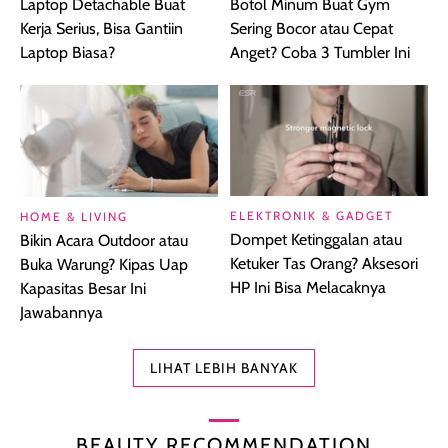
Laptop Detachable Buat
Botol Minum Buat Gym
Kerja Serius, Bisa Gantiin
Sering Bocor atau Cepat
Laptop Biasa?
Anget? Coba 3 Tumbler Ini
ELEKTRONIK & GADGET
HOME & LIVING
Dompet Ketinggalan atau
Bikin Acara Outdoor atau
Ketuker Tas Orang? Aksesori
Buka Warung? Kipas Uap
HP Ini Bisa Melacaknya
Kapasitas Besar Ini
Jawabannya
LIHAT LEBIH BANYAK
BEAUTY RECOMMENDATION