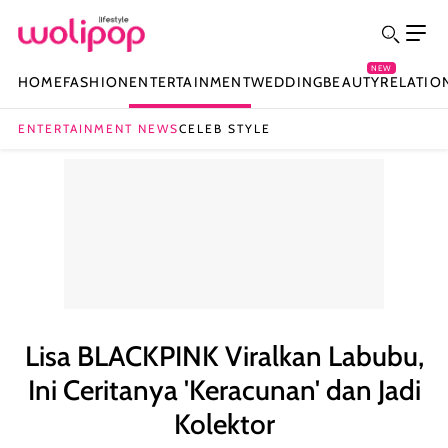
NEW
HOME
FASHION
ENTERTAINMENT
WEDDING
BEAUTY
RELATIO
ENTERTAINMENT NEWS
CELEB STYLE
Lisa BLACKPINK Viralkan Labubu,
Ini Ceritanya 'Keracunan' dan Jadi
Kolektor