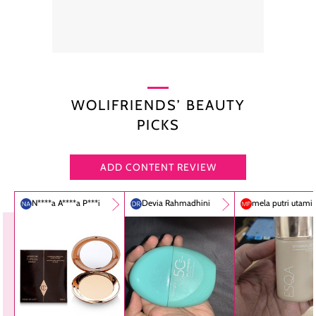
WOLIFRIENDS’ BEAUTY
PICKS
ADD CONTENT REVIEW
N****a A****a P***i
Devia Rahmadhini
mela putri utami