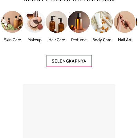
Skin Care
Makeup
Hair Care
Perfume
Body Care
Nail Art
SELENGKAPNYA