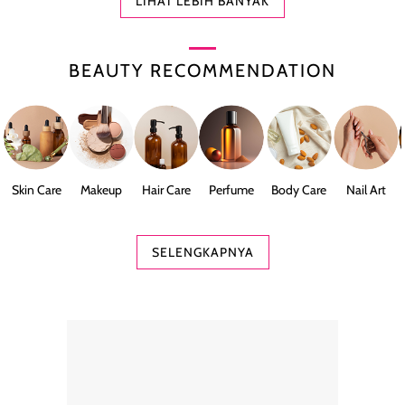
LIHAT LEBIH BANYAK
BEAUTY RECOMMENDATION
Skin Care
Makeup
Hair Care
Perfume
Body Care
Nail Art
SELENGKAPNYA