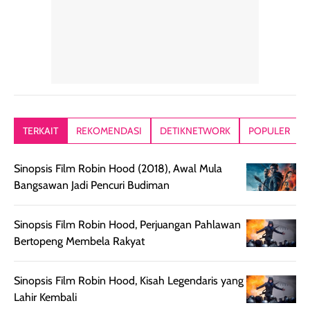
tetap masuk
bepergian. Dari
Kalau dipakai
dalam rutinitas.
penggunaan
dibawah mak
Hair mist ini
pertama,
juga ga peelin
memiliki aroma
teksturnya terasa
jadi nyaman gi
yang lembut dan
ringan dan mudah
Packagingnya 
memberikan
diratakan di kulit.
plastik tutup ul
kesan rambut
Produk juga
mutul botolny
lebih segar
memberikan hasil
meruncing jadi
TERKAIT
REKOMENDASI
DETIKNETWORK
POPULER
setelah
akhir yang
pas buat nakar
digunakan.
nyaman tanpa
sunscreennya.
Sinopsis Film Robin Hood (2018), Awal Mula
Wanginya tidak
terasa lengket
terus udah SP
Bangsawan Jadi Pencuri Budiman
terasa berlebihan
berlebihan. Varian
40 yang pasti
sehingga tetap
Bright Glow
cocok dipakai 
nyaman dipakai
memberikan efek
aktifitas outdo
Sinopsis Film Robin Hood, Perjuangan Pahlawan
untuk aktivitas
akhir yang
juga. baru
Bertopeng Membela Rakyat
harian, baik
membuat kulit
pemakaaian 6
sebelum maupun
tampak lebih
bulan tapi ker
Sinopsis Film Robin Hood, Kisah Legendaris yang
setelah
cerah, namun
bersihnya mu
Lahir Kembali
beraktivitas di luar
hasilnya tetap
ku