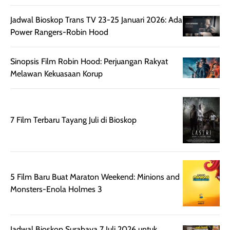
ruangan. Selain
dapat berbeda
Jadwal Bioskop Trans TV 23-25 Januari 2026: Ada
memberikan
pada setiap jenis
Power Rangers-Robin Hood
aroma pada
kulit. Produk ini
rambut, produk ini
mengandung
juga membantu
Amino dan
Sinopsis Film Robin Hood: Perjuangan Rakyat
rambut terasa
Vitamin C, serta
Melawan Kekuasaan Korup
lebih halus dan
dilengkapi SPF 35
mudah diatur
PA+++ untuk
setelah
membantu
7 Film Terbaru Tayang Juli di Bioskop
diaplikasikan.
melindungi kulit
Kemasannya
dari paparan sinar
praktis dengan
UV saat
botol spray yang
beraktivitas di
mudah digunakan
siang hari.
5 Film Baru Buat Maraton Weekend: Minions and
dan cukup ringkas
Meskipun begitu,
Monsters-Enola Holmes 3
untuk dibawa saat
sunscreen tetap
bepergian.
perlu diaplikasikan
Semprotan yang
ulang sesuai
Jadwal Bioskop Surabaya 7 Juli 2026 untuk