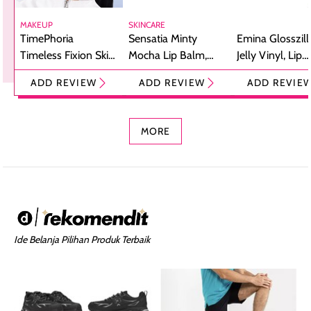
MAKEUP
SKINCARE
TimePhoria
Sensatia Minty
Emina Glosszill
Timeless Fixion Skin
Mocha Lip Balm,
Jelly Vinyl, Lip
Tint Stick,
Pelembap Bibir
Cream Glossy
ADD REVIEW
ADD REVIEW
ADD REVIE
Foundation dan
dengan Aroma
Ringan dengan 
Concealer 2-in-1
Cokelat
Bibir Plumpy
MORE
Ide Belanja Pilihan Produk Terbaik