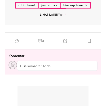
robin hood
jamie foxx
bioskop trans tv
taron egerton
LIHAT LAINNYA
0
Komentar
Tulis komentar Anda....