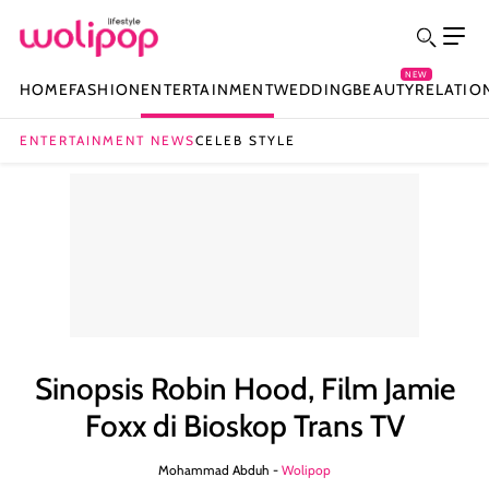
NEW
HOME
FASHION
ENTERTAINMENT
WEDDING
BEAUTY
RELATIO
ENTERTAINMENT NEWS
CELEB STYLE
Sinopsis Robin Hood, Film Jamie
Foxx di Bioskop Trans TV
Mohammad Abduh -
Wolipop