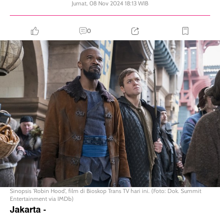
Jumat, 08 Nov 2024 18:13 WIB
0
Sinopsis 'Robin Hood', film di Bioskop Trans TV hari ini. (Foto: Dok. Summit
Entertainment via IMDb)
Jakarta
-