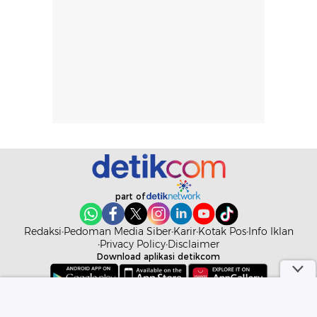
dapat berbeda
Penilaian
pada setiap orang,
mengenai
tergantung jenis
performa dalam
rambut, aktivitas,
jangka panjang,
dan kondisi
seperti
lingkungan.
kenyamanan
Namun, dari
setelah
pengalaman
pemakaian rutin
penggunaan
atau
hingga repurchase
kecocokannya
beberapa kali,
pada berbagai
performanya
kondisi kulit,
part of
terasa cukup
masih
konsisten untuk
memerlukan
Redaksi
Pedoman Media Siber
Karir
Kotak Pos
Info Iklan
penggunaan
penggunaan lebih
Privacy Policy
Disclaimer
sehari-hari.
lanjut.
Download aplikasi detikcom
Copyright @ 2026 detikcom. All right reserved