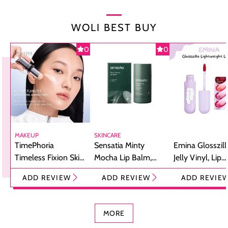
WOLI BEST BUY
0
0
MAKEUP
SKINCARE
TimePhoria
Sensatia Minty
Emina Glosszill
Timeless Fixion Skin
Mocha Lip Balm,
Jelly Vinyl, Lip
Tint Stick,
Pelembap Bibir
Cream Glossy
ADD REVIEW
ADD REVIEW
ADD REVIE
Foundation dan
dengan Aroma
Ringan dengan 
Concealer 2-in-1
Cokelat
Bibir Plumpy
MORE