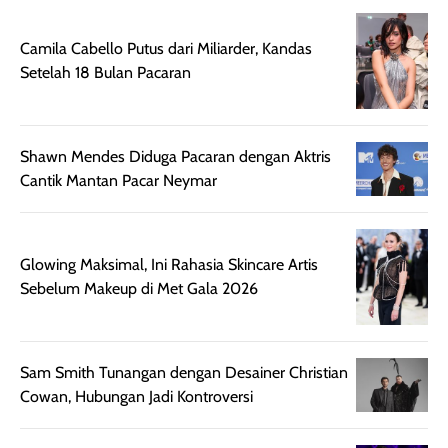
digunakan.
nyaman tanpa
sunscreennya.
Wanginya tidak
terasa lengket
terus udah SP
Camila Cabello Putus dari Miliarder, Kandas
terasa berlebihan
berlebihan. Varian
40 yang pasti
Setelah 18 Bulan Pacaran
sehingga tetap
Bright Glow
cocok dipakai 
nyaman dipakai
memberikan efek
aktifitas outdo
untuk aktivitas
akhir yang
juga. baru
harian, baik
membuat kulit
pemakaaian 6
Shawn Mendes Diduga Pacaran dengan Aktris
sebelum maupun
tampak lebih
bulan tapi ker
Cantik Mantan Pacar Neymar
setelah
cerah, namun
bersihnya mu
beraktivitas di luar
hasilnya tetap
ku
ruangan. Selain
dapat berbeda
Glowing Maksimal, Ini Rahasia Skincare Artis
memberikan
pada setiap jenis
Sebelum Makeup di Met Gala 2026
aroma pada
kulit. Produk ini
rambut, produk ini
mengandung
juga membantu
Amino dan
rambut terasa
Vitamin C, serta
Sam Smith Tunangan dengan Desainer Christian
lebih halus dan
dilengkapi SPF 35
Cowan, Hubungan Jadi Kontroversi
mudah diatur
PA+++ untuk
setelah
membantu