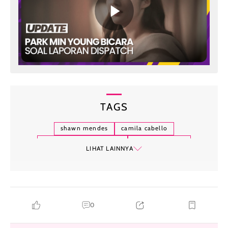
TAGS
shawn mendes
camila cabello
hubungan persahabatan
mantan kekasih
LIHAT LAINNYA
berita selebriti
0