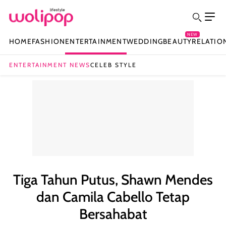
NEW
HOME
FASHION
ENTERTAINMENT
WEDDING
BEAUTY
RELATIO
ENTERTAINMENT NEWS
CELEB STYLE
Tiga Tahun Putus, Shawn Mendes
dan Camila Cabello Tetap
Bersahabat