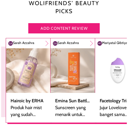
WOLIFRIENDS’ BEAUTY
PICKS
ADD CONTENT REVIEW
Sarah Azzahra
Sarah Azzahra
Mariyatul Qibtiy
Hairoic by ERHA
Emina Sun Battle
Facetology Tri
Produk hair mist
SPF 35 PA+++
Sunscreen yang
Care Sunscree
Jujur Lovelove
yang sudah
Bright Glow Fun
menarik untuk
SPF 40 PA+++
banget sama
beberapa kali
Size
dicoba, terutama
sunscreen iniii..