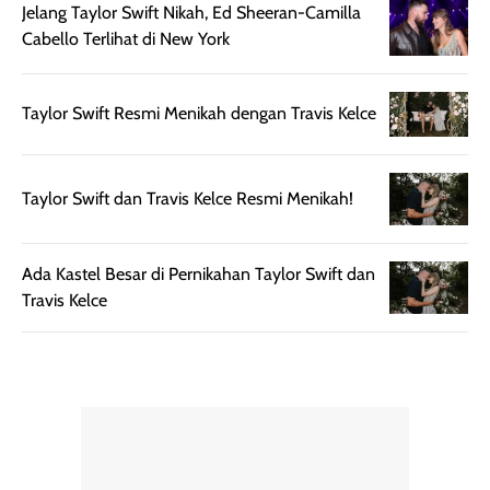
Jelang Taylor Swift Nikah, Ed Sheeran-Camilla
diaplikasikan.
melindungi kulit
Cabello Terlihat di New York
Kemasannya
dari paparan sinar
praktis dengan
UV saat
botol spray yang
beraktivitas di
Taylor Swift Resmi Menikah dengan Travis Kelce
mudah digunakan
siang hari.
dan cukup ringkas
Meskipun begitu,
untuk dibawa saat
sunscreen tetap
Taylor Swift dan Travis Kelce Resmi Menikah!
bepergian.
perlu diaplikasikan
Semprotan yang
ulang sesuai
dihasilkan juga
kebutuhan agar
Ada Kastel Besar di Pernikahan Taylor Swift dan
merata sehingga
perlindungannya
Travis Kelce
memudahkan
tetap optimal.
pengaplikasian
Karena baru
tanpa membuat
pertama kali
rambut terasa
mencoba, review
berat. Perlu
ini berfokus pada
diingat bahwa
kesan awal
ketahanan aroma
penggunaan.