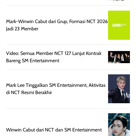
juga membantu
Amino dan
rambut terasa
Vitamin C, serta
lebih halus dan
dilengkapi SPF 35
Mark-Winwin Cabut dari Grup, Formasi NCT 2026
mudah diatur
PA+++ untuk
Jadi 23 Member
setelah
membantu
diaplikasikan.
melindungi kulit
Kemasannya
dari paparan sinar
Video: Semua Member NCT 127 Lanjut Kontrak
praktis dengan
UV saat
Bareng SM Entertainment
botol spray yang
beraktivitas di
mudah digunakan
siang hari.
dan cukup ringkas
Meskipun begitu,
Mark Lee Tinggalkan SM Entertainment, Aktivitas
untuk dibawa saat
sunscreen tetap
di NCT Resmi Berakhir
bepergian.
perlu diaplikasikan
Semprotan yang
ulang sesuai
dihasilkan juga
kebutuhan agar
merata sehingga
perlindungannya
memudahkan
tetap optimal.
pengaplikasian
Karena baru
Winwin Cabut dari NCT dan SM Entertainment