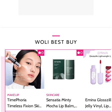
WOLI BEST BUY
0
0
MAKEUP
SKINCARE
TimePhoria
Sensatia Minty
Emina Glosszill
Timeless Fixion Skin
Mocha Lip Balm,
Jelly Vinyl, Lip
Tint Stick,
Pelembap Bibir
Cream Glossy