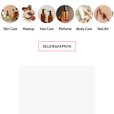
Skin Care
Makeup
Hair Care
Perfume
Body Care
Nail Art
SELENGKAPNYA