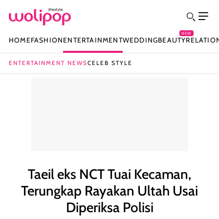
NEW
HOME
FASHION
ENTERTAINMENT
WEDDING
BEAUTY
RELATIO
ENTERTAINMENT NEWS
CELEB STYLE
Taeil eks NCT Tuai Kecaman,
Terungkap Rayakan Ultah Usai
Diperiksa Polisi