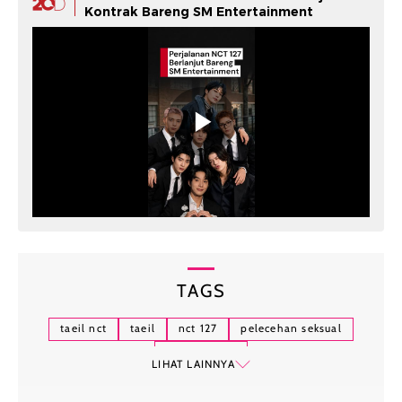
Kontrak Bareng SM Entertainment
TAGS
taeil nct
taeil
nct 127
pelecehan seksual
hallyu-verse
LIHAT LAINNYA