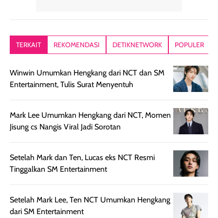
yang lembut dan
ringan dan mudah
Packagingnya 
memberikan
diratakan di kulit.
plastik tutup ul
kesan rambut
Produk juga
mutul botolny
lebih segar
memberikan hasil
meruncing jadi
TERKAIT
REKOMENDASI
DETIKNETWORK
POPULER
setelah
akhir yang
pas buat nakar
digunakan.
nyaman tanpa
sunscreennya.
Winwin Umumkan Hengkang dari NCT dan SM
Wanginya tidak
terasa lengket
terus udah SP
Entertainment, Tulis Surat Menyentuh
terasa berlebihan
berlebihan. Varian
40 yang pasti
sehingga tetap
Bright Glow
cocok dipakai 
nyaman dipakai
memberikan efek
aktifitas outdo
Mark Lee Umumkan Hengkang dari NCT, Momen
untuk aktivitas
akhir yang
juga. baru
Jisung cs Nangis Viral Jadi Sorotan
harian, baik
membuat kulit
pemakaaian 6
sebelum maupun
tampak lebih
bulan tapi ker
setelah
cerah, namun
bersihnya mu
Setelah Mark dan Ten, Lucas eks NCT Resmi
beraktivitas di luar
hasilnya tetap
ku
Tinggalkan SM Entertainment
ruangan. Selain
dapat berbeda
memberikan
pada setiap jenis
Setelah Mark Lee, Ten NCT Umumkan Hengkang
aroma pada
kulit. Produk ini
dari SM Entertainment
rambut, produk ini
mengandung