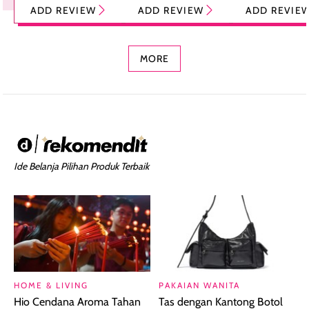
ADD REVIEW
ADD REVIEW
ADD REVIE
Foundation dan
dengan Aroma
Ringan dengan 
Concealer 2-in-1
Cokelat
Bibir Plumpy
MORE
Ide Belanja Pilihan Produk Terbaik
HOME & LIVING
PAKAIAN WANITA
Hio Cendana Aroma Tahan
Tas dengan Kantong Botol