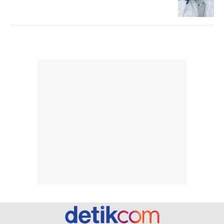
tanpa membuat
pertama kali
rambut terasa
mencoba, review
berat. Perlu
ini berfokus pada
diingat bahwa
kesan awal
ketahanan aroma
penggunaan.
dapat berbeda
Penilaian
pada setiap orang,
mengenai
tergantung jenis
performa dalam
rambut, aktivitas,
jangka panjang,
dan kondisi
seperti
lingkungan.
kenyamanan
Namun, dari
setelah
pengalaman
pemakaian rutin
penggunaan
atau
hingga repurchase
kecocokannya
beberapa kali,
pada berbagai
performanya
kondisi kulit,
terasa cukup
masih
konsisten untuk
memerlukan