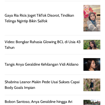
memberikan
pada setiap jenis
aroma pada
kulit. Produk ini
rambut, produk ini
mengandung
Gaya Ria Ricis Joget TikTok Disorot, Tindikan
juga membantu
Amino dan
Telinga Ngintip Bikin Salfok
rambut terasa
Vitamin C, serta
lebih halus dan
dilengkapi SPF 35
mudah diatur
PA+++ untuk
Video: Bongkar Rahasia Glowing BCL di Usia 43
setelah
membantu
Tahun
diaplikasikan.
melindungi kulit
Kemasannya
dari paparan sinar
praktis dengan
UV saat
Tangis Anya Geraldine Kehilangan Vidi Aldiano
botol spray yang
beraktivitas di
mudah digunakan
siang hari.
dan cukup ringkas
Meskipun begitu,
untuk dibawa saat
sunscreen tetap
Shabrina Leanor Makin Pede Usai Sukses Capai
bepergian.
perlu diaplikasikan
Body Goals Impian
Semprotan yang
ulang sesuai
dihasilkan juga
kebutuhan agar
Bobon Santoso, Anya Geraldine hingga Ari
merata sehingga
perlindungannya