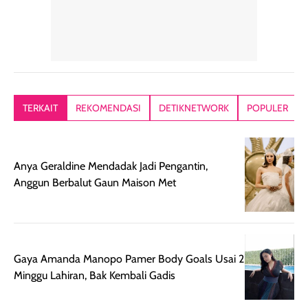
dalam rutinitas.
penggunaan
dibawah mak
Hair mist ini
pertama,
juga ga peelin
memiliki aroma
teksturnya terasa
jadi nyaman gi
yang lembut dan
ringan dan mudah
Packagingnya 
memberikan
diratakan di kulit.
plastik tutup ul
kesan rambut
Produk juga
mutul botolny
lebih segar
memberikan hasil
meruncing jadi
TERKAIT
REKOMENDASI
DETIKNETWORK
POPULER
setelah
akhir yang
pas buat nakar
digunakan.
nyaman tanpa
sunscreennya.
Wanginya tidak
terasa lengket
terus udah SP
Anya Geraldine Mendadak Jadi Pengantin,
terasa berlebihan
berlebihan. Varian
40 yang pasti
Anggun Berbalut Gaun Maison Met
sehingga tetap
Bright Glow
cocok dipakai 
nyaman dipakai
memberikan efek
aktifitas outdo
untuk aktivitas
akhir yang
juga. baru
harian, baik
membuat kulit
pemakaaian 6
sebelum maupun
tampak lebih
bulan tapi ker
Gaya Amanda Manopo Pamer Body Goals Usai 2
setelah
cerah, namun
bersihnya mu
Minggu Lahiran, Bak Kembali Gadis
beraktivitas di luar
hasilnya tetap
ku
ruangan. Selain
dapat berbeda