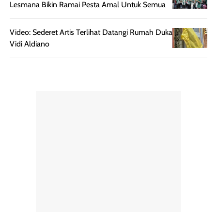
Lesmana Bikin Ramai Pesta Amal Untuk Semua
memudahkan
tetap optimal.
pengaplikasian
Karena baru
Video: Sederet Artis Terlihat Datangi Rumah Duka
tanpa membuat
pertama kali
Vidi Aldiano
rambut terasa
mencoba, review
berat. Perlu
ini berfokus pada
diingat bahwa
kesan awal
ketahanan aroma
penggunaan.
dapat berbeda
Penilaian
pada setiap orang,
mengenai
tergantung jenis
performa dalam
rambut, aktivitas,
jangka panjang,
dan kondisi
seperti
lingkungan.
kenyamanan
Namun, dari
setelah
pengalaman
pemakaian rutin
penggunaan
atau
hingga repurchase
kecocokannya
beberapa kali,
pada berbagai