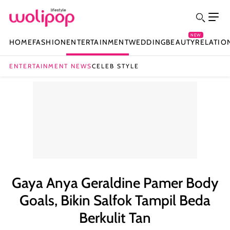
NEW
HOME
FASHION
ENTERTAINMENT
WEDDING
BEAUTY
RELATIO
ENTERTAINMENT NEWS
CELEB STYLE
Gaya Anya Geraldine Pamer Body
Goals, Bikin Salfok Tampil Beda
Berkulit Tan