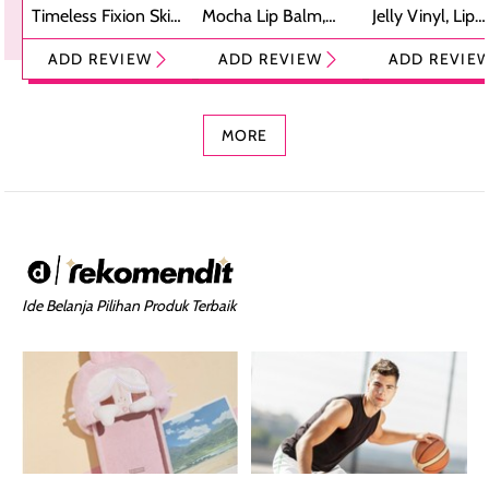
Timeless Fixion Skin
Mocha Lip Balm,
Jelly Vinyl, Lip
Tint Stick,
Pelembap Bibir
Cream Glossy
ADD REVIEW
ADD REVIEW
ADD REVIE
Foundation dan
dengan Aroma
Ringan dengan 
Concealer 2-in-1
Cokelat
Bibir Plumpy
MORE
Ide Belanja Pilihan Produk Terbaik