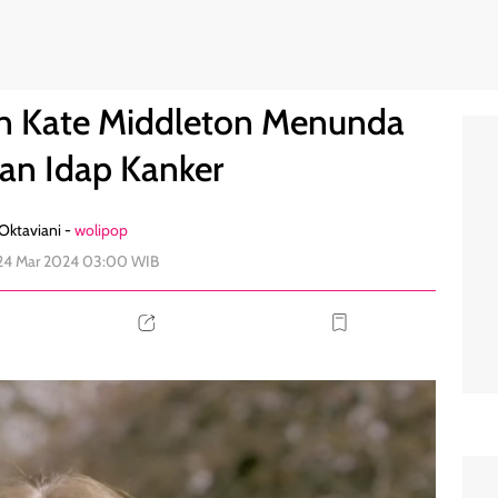
Umumkan Idap Kanker
0
san Kate Middleton Menunda
n Idap Kanker
 Oktaviani -
wolipop
 24 Mar 2024 03:00 WIB