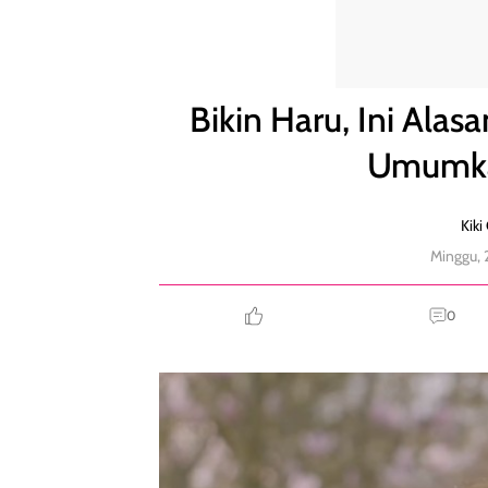
Bikin Haru, Ini Alasan Kate Middleton Menunda 
Bikin Haru, Ini Ala
Umumka
Kiki
Minggu,
0