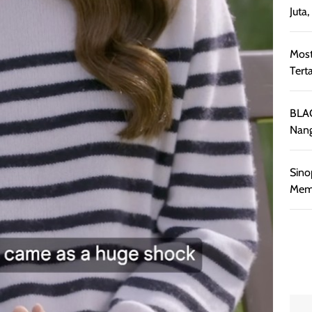
Juta
Most
Tert
BLAC
Nang
Sino
Memb