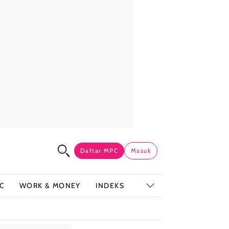
Daftar MPC
Masuk
C
WORK & MONEY
INDEKS