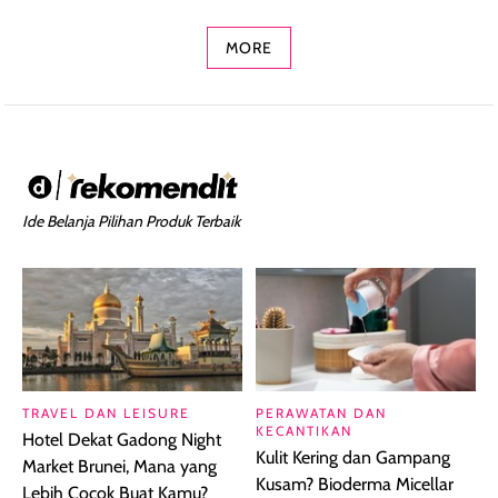
Concealer 2-in-1
Cokelat
Bibir Plumpy
MORE
Ide Belanja Pilihan Produk Terbaik
TRAVEL DAN LEISURE
PERAWATAN DAN
KECANTIKAN
Hotel Dekat Gadong Night
Kulit Kering dan Gampang
Market Brunei, Mana yang
Kusam? Bioderma Micellar
Lebih Cocok Buat Kamu?