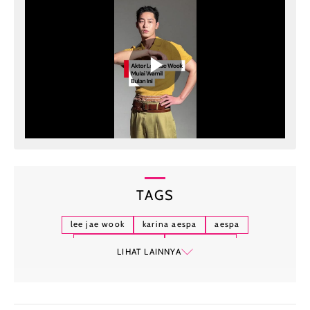
TAGS
lee jae wook
karina aespa
aespa
alchemy of souls
hallyu-verse
LIHAT LAINNYA