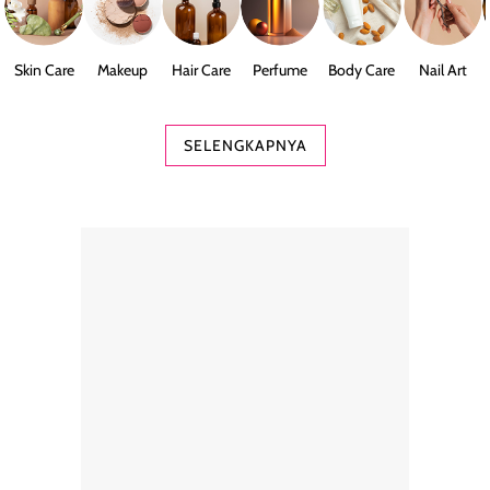
Skin Care
Makeup
Hair Care
Perfume
Body Care
Nail Art
SELENGKAPNYA