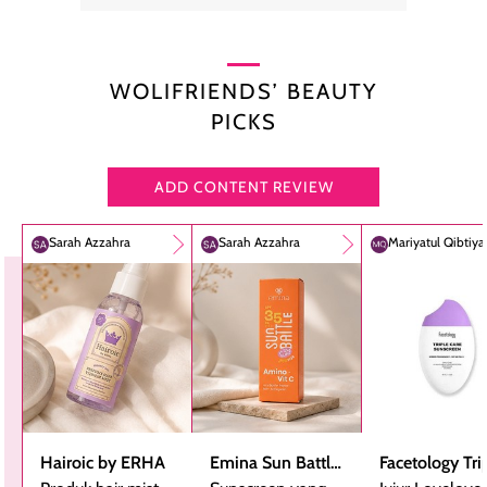
WOLIFRIENDS’ BEAUTY
PICKS
ADD CONTENT REVIEW
Sarah Azzahra
Sarah Azzahra
Mariyatul Qibtiy
Hairoic by ERHA
Emina Sun Battle
Facetology Tri