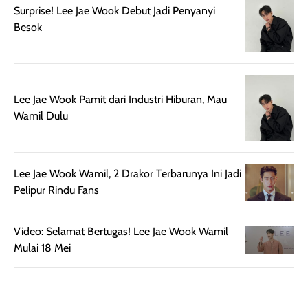
Surprise! Lee Jae Wook Debut Jadi Penyanyi
lebih halus dan
dilengkapi SPF 35
Besok
mudah diatur
PA+++ untuk
setelah
membantu
diaplikasikan.
melindungi kulit
Kemasannya
dari paparan sinar
praktis dengan
UV saat
Lee Jae Wook Pamit dari Industri Hiburan, Mau
botol spray yang
beraktivitas di
Wamil Dulu
mudah digunakan
siang hari.
dan cukup ringkas
Meskipun begitu,
untuk dibawa saat
sunscreen tetap
Lee Jae Wook Wamil, 2 Drakor Terbarunya Ini Jadi
bepergian.
perlu diaplikasikan
Pelipur Rindu Fans
Semprotan yang
ulang sesuai
dihasilkan juga
kebutuhan agar
merata sehingga
perlindungannya
Video: Selamat Bertugas! Lee Jae Wook Wamil
memudahkan
tetap optimal.
Mulai 18 Mei
pengaplikasian
Karena baru
tanpa membuat
pertama kali
rambut terasa
mencoba, review