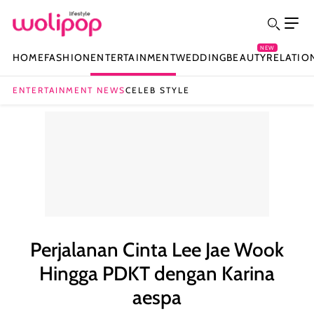
NEW
HOME
FASHION
ENTERTAINMENT
WEDDING
BEAUTY
RELATIO
ENTERTAINMENT NEWS
CELEB STYLE
Perjalanan Cinta Lee Jae Wook
Hingga PDKT dengan Karina
aespa