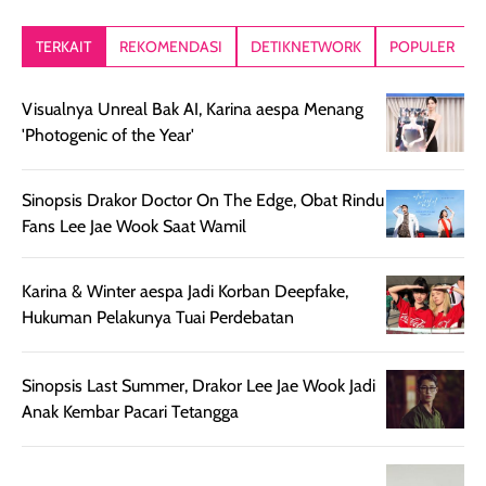
kesan rambut
Produk juga
mutul botolny
lebih segar
memberikan hasil
meruncing jadi
TERKAIT
REKOMENDASI
DETIKNETWORK
POPULER
setelah
akhir yang
pas buat nakar
digunakan.
nyaman tanpa
sunscreennya.
Visualnya Unreal Bak AI, Karina aespa Menang
Wanginya tidak
terasa lengket
terus udah SP
'Photogenic of the Year'
terasa berlebihan
berlebihan. Varian
40 yang pasti
sehingga tetap
Bright Glow
cocok dipakai 
nyaman dipakai
memberikan efek
aktifitas outdo
Sinopsis Drakor Doctor On The Edge, Obat Rindu
untuk aktivitas
akhir yang
juga. baru
Fans Lee Jae Wook Saat Wamil
harian, baik
membuat kulit
pemakaaian 6
sebelum maupun
tampak lebih
bulan tapi ker
Karina & Winter aespa Jadi Korban Deepfake,
setelah
cerah, namun
bersihnya mu
Hukuman Pelakunya Tuai Perdebatan
beraktivitas di luar
hasilnya tetap
ku
ruangan. Selain
dapat berbeda
memberikan
pada setiap jenis
Sinopsis Last Summer, Drakor Lee Jae Wook Jadi
aroma pada
kulit. Produk ini
Anak Kembar Pacari Tetangga
rambut, produk ini
mengandung
juga membantu
Amino dan
rambut terasa
Vitamin C, serta