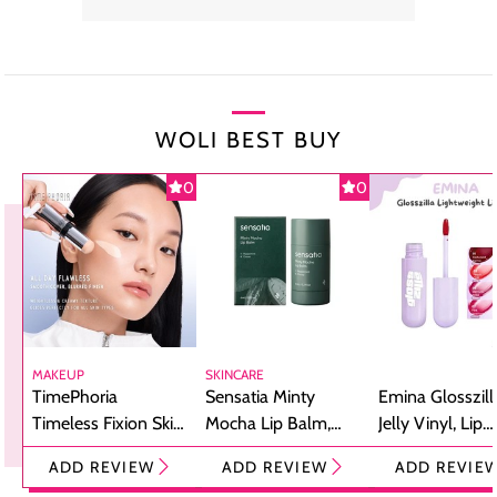
WOLI BEST BUY
0
0
MAKEUP
SKINCARE
TimePhoria
Sensatia Minty
Emina Glosszill
Timeless Fixion Skin
Mocha Lip Balm,
Jelly Vinyl, Lip
Tint Stick,
Pelembap Bibir
Cream Glossy
ADD REVIEW
ADD REVIEW
ADD REVIE
Foundation dan
dengan Aroma
Ringan dengan 