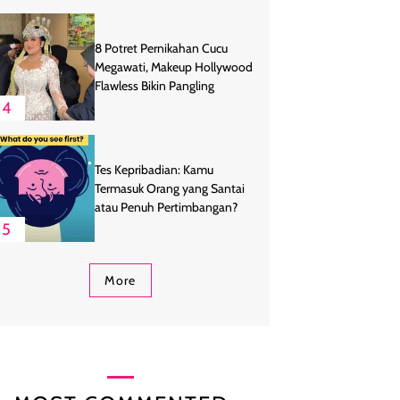
8 Potret Pernikahan Cucu
Megawati, Makeup Hollywood
Flawless Bikin Pangling
4
Tes Kepribadian: Kamu
Termasuk Orang yang Santai
atau Penuh Pertimbangan?
5
More