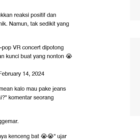
an reaksi positif dan
k. Namun, tak sedikit yang
k-pop VR concert dipotong
gan kunci buat yang nonton 😭
February 14, 2024
I mean kalo mau pake jeans
ai?" komentar seorang
ggemar.
nya kenceng bat 😭😭" ujar