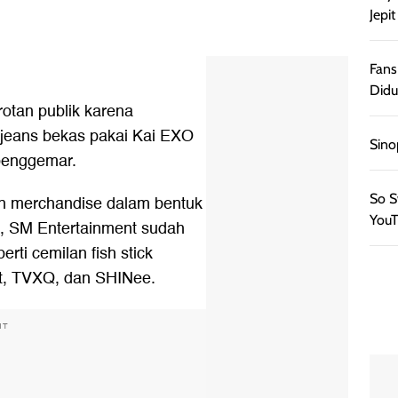
Jepi
Fans
Didu
otan publik karena
a jeans bekas pakai Kai EXO
Sino
penggemar.
So S
n merchandise dalam bentuk
YouT
un, SM Entertainment sudah
rti cemilan fish stick
t, TVXQ, dan SHINee.
NT