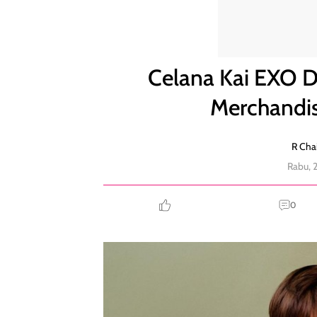
Celana Kai EXO Disobek 1.130 Bagian, Jadi Merchan
Celana Kai EXO Di
Merchandis
R Chai
Rabu, 
0