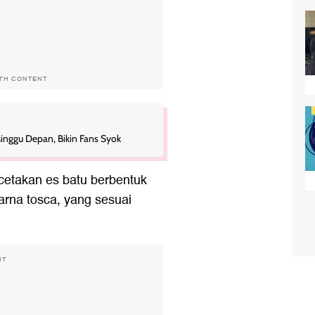
ITH CONTENT
nggu Depan, Bikin Fans Syok
etakan es batu berbentuk
arna tosca, yang sesuai
NT