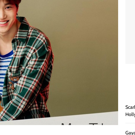
Scar
Holl
Gaya