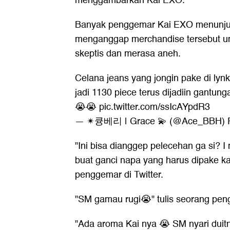
menggambarkan Kai EXO.
Banyak penggemar Kai EXO menunjukk
menganggap merchandise tersebut uni
skeptis dan merasa aneh.
Celana jeans yang jongin pake di lyn
jadi 1130 piece terus dijadiin gantun
😭😭
pic.twitter.com/ssIcAYpdR3
— ✴︎큥베리 | Grace 💫 (@Ace_BBH)
"Ini bisa dianggep pelecehan ga si? 
buat ganci napa yang harus dipake k
penggemar di Twitter.
"SM gamau rugi😭" tulis seorang pen
"Ada aroma Kai nya 😭 SM nyari duit