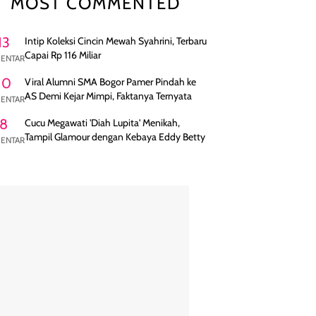
MOST COMMENTED
13
Intip Koleksi Cincin Mewah Syahrini, Terbaru
Capai Rp 116 Miliar
ENTAR
10
Viral Alumni SMA Bogor Pamer Pindah ke
AS Demi Kejar Mimpi, Faktanya Ternyata
ENTAR
8
Cucu Megawati 'Diah Lupita' Menikah,
Tampil Glamour dengan Kebaya Eddy Betty
ENTAR