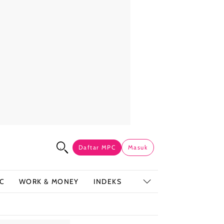
Daftar MPC
Masuk
C
WORK & MONEY
INDEKS