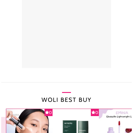
WOLI BEST BUY
0
0