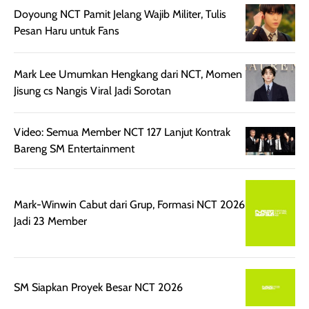
setelah
cerah, namun
bersihnya mu
Doyoung NCT Pamit Jelang Wajib Militer, Tulis
beraktivitas di luar
hasilnya tetap
ku
Pesan Haru untuk Fans
ruangan. Selain
dapat berbeda
memberikan
pada setiap jenis
Mark Lee Umumkan Hengkang dari NCT, Momen
aroma pada
kulit. Produk ini
Jisung cs Nangis Viral Jadi Sorotan
rambut, produk ini
mengandung
juga membantu
Amino dan
rambut terasa
Vitamin C, serta
Video: Semua Member NCT 127 Lanjut Kontrak
lebih halus dan
dilengkapi SPF 35
Bareng SM Entertainment
mudah diatur
PA+++ untuk
setelah
membantu
diaplikasikan.
melindungi kulit
Mark-Winwin Cabut dari Grup, Formasi NCT 2026
Kemasannya
dari paparan sinar
Jadi 23 Member
praktis dengan
UV saat
botol spray yang
beraktivitas di
mudah digunakan
siang hari.
dan cukup ringkas
Meskipun begitu,
SM Siapkan Proyek Besar NCT 2026
untuk dibawa saat
sunscreen tetap