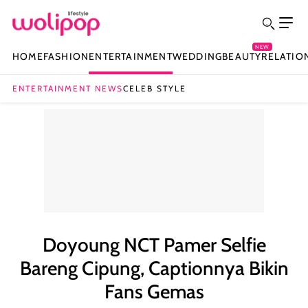
NEW
HOME
FASHION
ENTERTAINMENT
WEDDING
BEAUTY
RELATIO
ENTERTAINMENT NEWS
CELEB STYLE
Doyoung NCT Pamer Selfie
Bareng Cipung, Captionnya Bikin
Fans Gemas