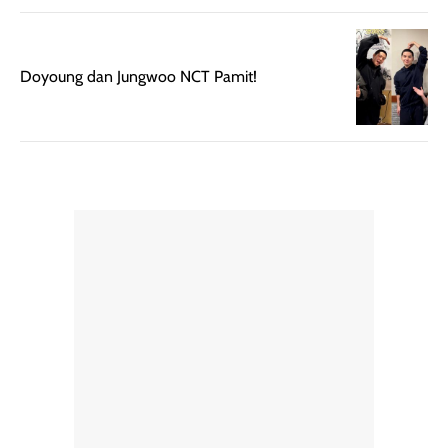
bepergian.
perlu diaplikasikan
Semprotan yang
ulang sesuai
dihasilkan juga
kebutuhan agar
merata sehingga
perlindungannya
Doyoung dan Jungwoo NCT Pamit!
memudahkan
tetap optimal.
pengaplikasian
Karena baru
tanpa membuat
pertama kali
rambut terasa
mencoba, review
berat. Perlu
ini berfokus pada
diingat bahwa
kesan awal
ketahanan aroma
penggunaan.
dapat berbeda
Penilaian
pada setiap orang,
mengenai
tergantung jenis
performa dalam
rambut, aktivitas,
jangka panjang,
dan kondisi
seperti
lingkungan.
kenyamanan
Namun, dari
setelah
pengalaman
pemakaian rutin