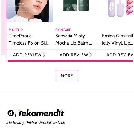
MAKEUP
SKINCARE
TimePhoria
Sensatia Minty
Emina Glosszill
Timeless Fixion Skin
Mocha Lip Balm,
Jelly Vinyl, Lip
Tint Stick,
Pelembap Bibir
Cream Glossy
ADD REVIEW
ADD REVIEW
ADD REVIE
Foundation dan
dengan Aroma
Ringan dengan 
Concealer 2-in-1
Cokelat
Bibir Plumpy
MORE
Ide Belanja Pilihan Produk Terbaik