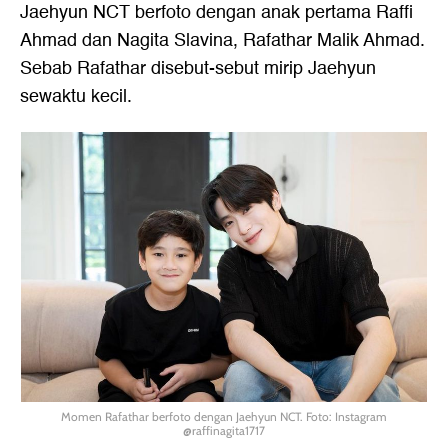
Jaehyun NCT berfoto dengan anak pertama Raffi
Ahmad dan Nagita Slavina, Rafathar Malik Ahmad.
Sebab Rafathar disebut-sebut mirip Jaehyun
sewaktu kecil.
Momen Rafathar berfoto dengan Jaehyun NCT. Foto: Instagram
@raffinagita1717