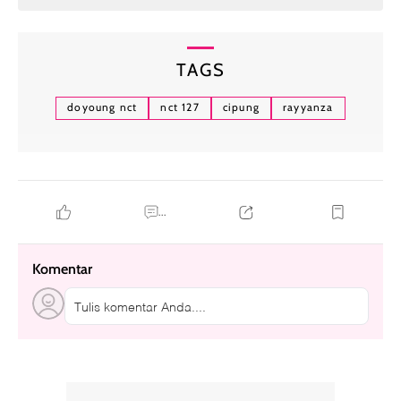
TAGS
doyoung nct
nct 127
cipung
rayyanza
...
Komentar
Tulis komentar Anda....