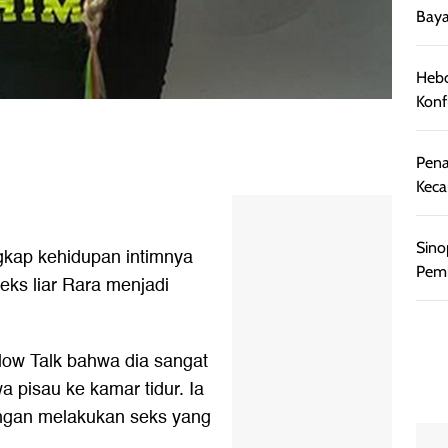
Baya
Hebo
Konf
Pena
Keca
Sino
kap kehidupan intimnya
Pemb
eks liar Rara menjadi
low Talk bahwa dia sangat
pisau ke kamar tidur. Ia
ngan melakukan seks yang