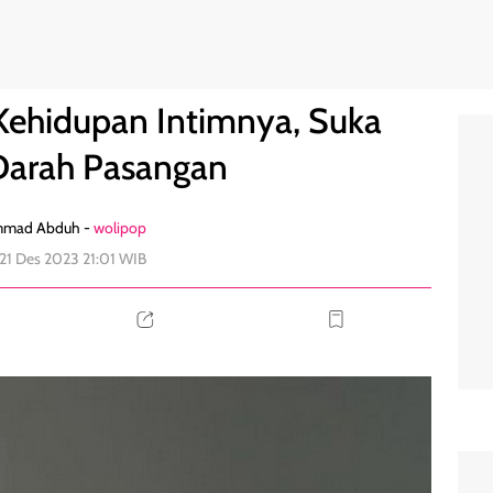
um Darah Pasangan
1
Kehidupan Intimnya, Suka
arah Pasangan
mad Abduh -
wolipop
 21 Des 2023 21:01 WIB