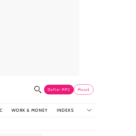
Daftar MPC
Masuk
C
WORK & MONEY
INDEKS