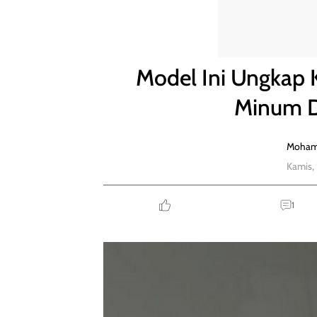
Model Ini Ungkap Kehidupan Intimnya, Suka Min
Model Ini Ungkap 
Minum D
Moham
Kamis,
1