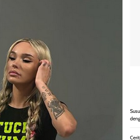
Susu
deng
Cerit