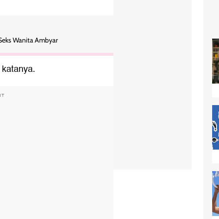
 Seks Wanita Ambyar
 katanya.
NT