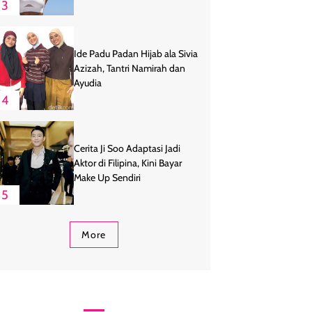
3
Ide Padu Padan Hijab ala Sivia
Azizah, Tantri Namirah dan
Ayudia
4
Cerita Ji Soo Adaptasi Jadi
Aktor di Filipina, Kini Bayar
Make Up Sendiri
5
More