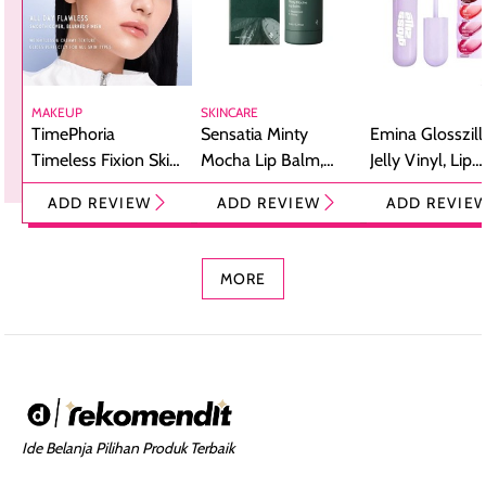
MAKEUP
SKINCARE
TimePhoria
Sensatia Minty
Emina Glosszill
Timeless Fixion Skin
Mocha Lip Balm,
Jelly Vinyl, Lip
Tint Stick,
Pelembap Bibir
Cream Glossy
ADD REVIEW
ADD REVIEW
ADD REVIE
Foundation dan
dengan Aroma
Ringan dengan 
Concealer 2-in-1
Cokelat
Bibir Plumpy
MORE
Ide Belanja Pilihan Produk Terbaik