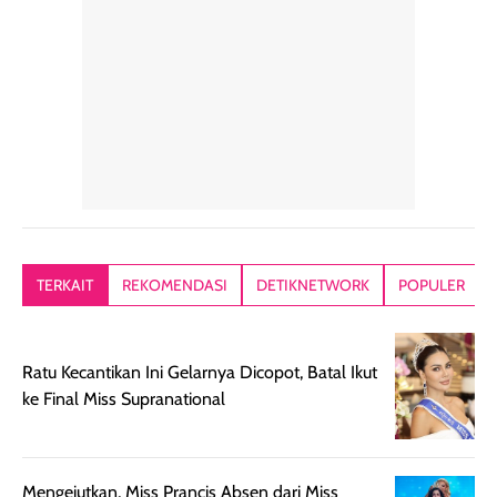
penggunaan yang
mudah disimpan
lembabnya ju
konsisten menjadi
di dalam pouch
karna kulit aku
alasan produk ini
atau dibawa saat
kering meront
tetap masuk
bepergian. Dari
Kalau dipakai
dalam rutinitas.
penggunaan
dibawah mak
Hair mist ini
pertama,
juga ga peelin
memiliki aroma
teksturnya terasa
jadi nyaman gi
yang lembut dan
ringan dan mudah
Packagingnya 
memberikan
diratakan di kulit.
plastik tutup ul
kesan rambut
Produk juga
mutul botolny
lebih segar
memberikan hasil
meruncing jadi
TERKAIT
REKOMENDASI
DETIKNETWORK
POPULER
setelah
akhir yang
pas buat nakar
digunakan.
nyaman tanpa
sunscreennya.
Wanginya tidak
terasa lengket
terus udah SP
Ratu Kecantikan Ini Gelarnya Dicopot, Batal Ikut
terasa berlebihan
berlebihan. Varian
40 yang pasti
ke Final Miss Supranational
sehingga tetap
Bright Glow
cocok dipakai 
nyaman dipakai
memberikan efek
aktifitas outdo
untuk aktivitas
akhir yang
juga. baru
harian, baik
membuat kulit
pemakaaian 6
Mengejutkan, Miss Prancis Absen dari Miss