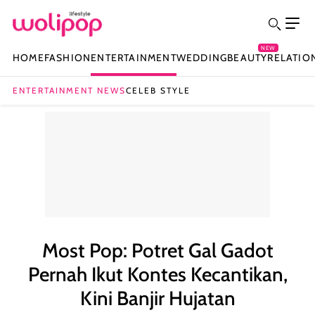
NEW
HOME
FASHION
ENTERTAINMENT
WEDDING
BEAUTY
RELATIO
ENTERTAINMENT NEWS
CELEB STYLE
Most Pop: Potret Gal Gadot
Pernah Ikut Kontes Kecantikan,
Kini Banjir Hujatan