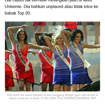
Gal Gadot tak berhasil melangkah jauh di Miss
Universe. Dia bahkan unplaced atau tidak lolos ke
babak Top 20.
Miss Israel Gal Gadot berjalan di atas panggung dengan gaun saat tampil di
depan panel juri di Quito, 27 Mei 2004. Foto: RODRIGO BUENDIA / AFP