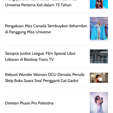
sebelum maupun
tampak lebih
bulan tapi ker
Universe Pertama Kali dalam 73 Tahun
setelah
cerah, namun
bersihnya mu
beraktivitas di luar
hasilnya tetap
ku
ruangan. Selain
dapat berbeda
Pengakuan Miss Canada Sembuyikan Kehamilan
memberikan
pada setiap jenis
di Panggung Miss Universe
aroma pada
kulit. Produk ini
rambut, produk ini
mengandung
juga membantu
Amino dan
rambut terasa
Vitamin C, serta
Sinopsis Justice League, Film Spesial Libur
lebih halus dan
dilengkapi SPF 35
Lebaran di Bioskop Trans TV
mudah diatur
PA+++ untuk
setelah
membantu
Reboot Wonder Woman DCU Dimulai, Penulis
diaplikasikan.
melindungi kulit
Skrip Buka Suara Soal Pengganti Gal Gadot
Kemasannya
dari paparan sinar
praktis dengan
UV saat
botol spray yang
beraktivitas di
mudah digunakan
siang hari.
Deretan Musisi Pro Palestina
dan cukup ringkas
Meskipun begitu,
untuk dibawa saat
sunscreen tetap