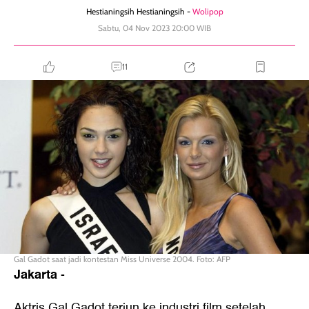
Hestianingsih Hestianingsih -
Wolipop
Sabtu, 04 Nov 2023 20:00 WIB
11
Gal Gadot saat jadi kontestan Miss Universe 2004. Foto: AFP
Jakarta
-
Aktris Gal Gadot terjun ke industri film setelah