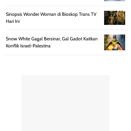
bepergian.
perlu diaplikasikan
Semprotan yang
ulang sesuai
Sinopsis Wonder Woman di Bioskop Trans TV
dihasilkan juga
kebutuhan agar
Hari Ini
merata sehingga
perlindungannya
memudahkan
tetap optimal.
Snow White Gagal Bersinar, Gal Gadot Kaitkan
pengaplikasian
Karena baru
Konflik Israel-Palestina
tanpa membuat
pertama kali
rambut terasa
mencoba, review
berat. Perlu
ini berfokus pada
diingat bahwa
kesan awal
ketahanan aroma
penggunaan.
dapat berbeda
Penilaian
pada setiap orang,
mengenai
tergantung jenis
performa dalam
rambut, aktivitas,
jangka panjang,
dan kondisi
seperti
lingkungan.
kenyamanan
Namun, dari
setelah