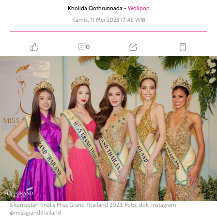
Kholida Qothrunnada -
Wolipop
Kamis, 11 Mei 2023 17:46 WIB
0
5 kontestan finalis Miss Grand Thailand 2023. Foto: dok. Instagram
@missgrandthailand