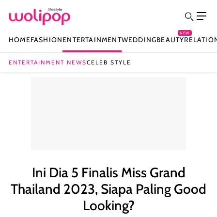
NEW
HOME
FASHION
ENTERTAINMENT
WEDDING
BEAUTY
RELATIO
ENTERTAINMENT NEWS
CELEB STYLE
Ini Dia 5 Finalis Miss Grand
Thailand 2023, Siapa Paling Good
Looking?