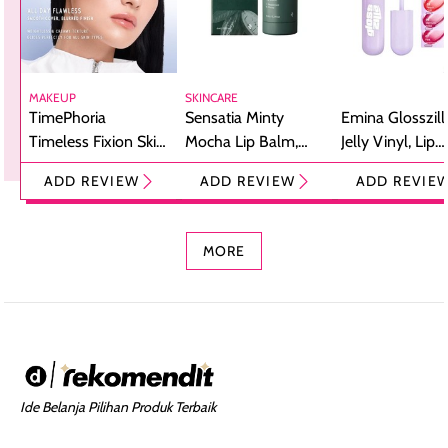
MAKEUP
SKINCARE
TimePhoria
Sensatia Minty
Emina Glosszill
Timeless Fixion Skin
Mocha Lip Balm,
Jelly Vinyl, Lip
Tint Stick,
Pelembap Bibir
Cream Glossy
ADD REVIEW
ADD REVIEW
ADD REVIE
Foundation dan
dengan Aroma
Ringan dengan 
Concealer 2-in-1
Cokelat
Bibir Plumpy
MORE
Ide Belanja Pilihan Produk Terbaik