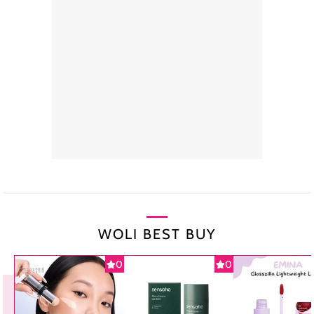
WOLI BEST BUY
0
0