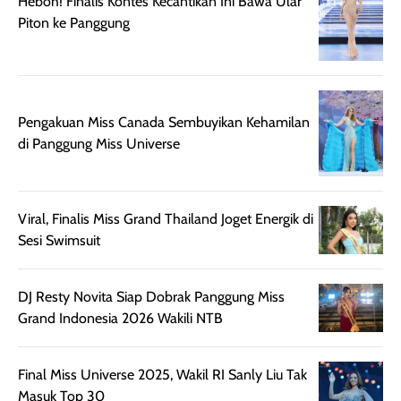
Heboh! Finalis Kontes Kecantikan Ini Bawa Ular
setelah
cerah, namun
bersihnya mu
Piton ke Panggung
beraktivitas di luar
hasilnya tetap
ku
ruangan. Selain
dapat berbeda
memberikan
pada setiap jenis
aroma pada
kulit. Produk ini
Pengakuan Miss Canada Sembuyikan Kehamilan
rambut, produk ini
mengandung
di Panggung Miss Universe
juga membantu
Amino dan
rambut terasa
Vitamin C, serta
lebih halus dan
dilengkapi SPF 35
mudah diatur
PA+++ untuk
Viral, Finalis Miss Grand Thailand Joget Energik di
setelah
membantu
Sesi Swimsuit
diaplikasikan.
melindungi kulit
Kemasannya
dari paparan sinar
praktis dengan
UV saat
DJ Resty Novita Siap Dobrak Panggung Miss
botol spray yang
beraktivitas di
Grand Indonesia 2026 Wakili NTB
mudah digunakan
siang hari.
dan cukup ringkas
Meskipun begitu,
Final Miss Universe 2025, Wakil RI Sanly Liu Tak
untuk dibawa saat
sunscreen tetap
Masuk Top 30