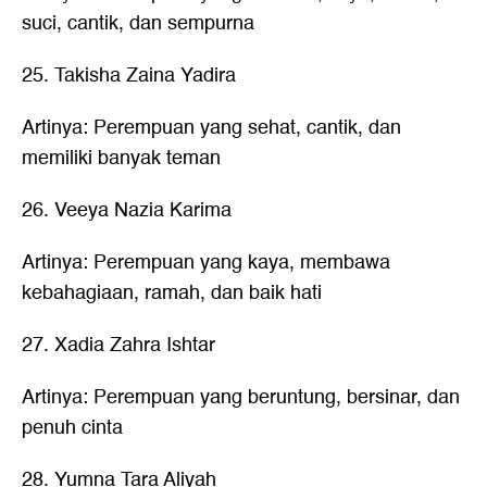
suci, cantik, dan sempurna
25. Takisha Zaina Yadira
Artinya: Perempuan yang sehat, cantik, dan
memiliki banyak teman
26. Veeya Nazia Karima
Artinya: Perempuan yang kaya, membawa
kebahagiaan, ramah, dan baik hati
27. Xadia Zahra Ishtar
Artinya: Perempuan yang beruntung, bersinar, dan
penuh cinta
28. Yumna Tara Aliyah