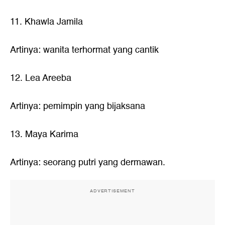
11. Khawla Jamila
Artinya: wanita terhormat yang cantik
12. Lea Areeba
Artinya: pemimpin yang bijaksana
13. Maya Karima
Artinya: seorang putri yang dermawan.
ADVERTISEMENT