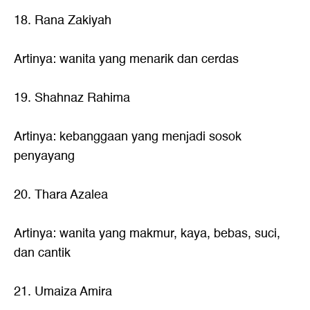
18. Rana Zakiyah
Artinya: wanita yang menarik dan cerdas
19. Shahnaz Rahima
Artinya: kebanggaan yang menjadi sosok
penyayang
20. Thara Azalea
Artinya: wanita yang makmur, kaya, bebas, suci,
dan cantik
21. Umaiza Amira