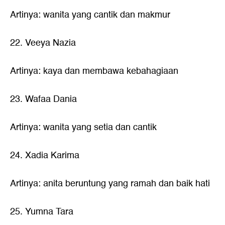
Artinya: wanita yang cantik dan makmur
22. Veeya Nazia
Artinya: kaya dan membawa kebahagiaan
23. Wafaa Dania
Artinya: wanita yang setia dan cantik
24. Xadia Karima
Artinya: anita beruntung yang ramah dan baik hati
25. Yumna Tara