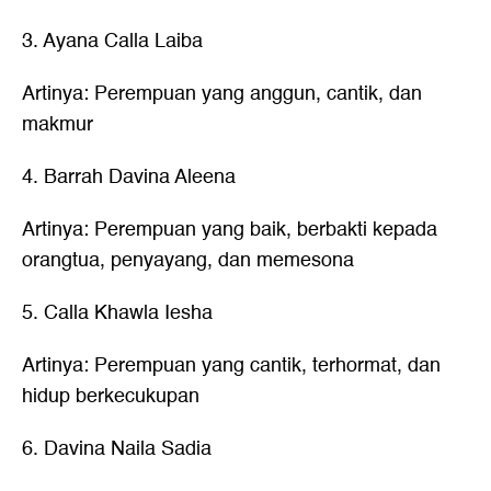
3. Ayana Calla Laiba
Artinya: Perempuan yang anggun, cantik, dan
makmur
4. Barrah Davina Aleena
Artinya: Perempuan yang baik, berbakti kepada
orangtua, penyayang, dan memesona
5. Calla Khawla Iesha
Artinya: Perempuan yang cantik, terhormat, dan
hidup berkecukupan
6. Davina Naila Sadia