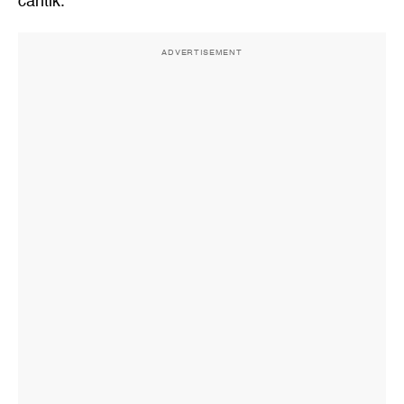
cantik.
ADVERTISEMENT