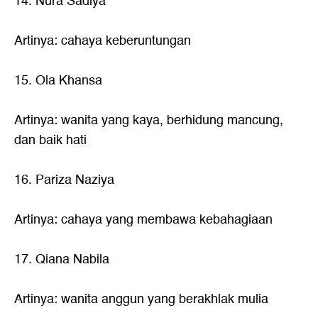
14. Nura Sadiya
Artinya: cahaya keberuntungan
15. Ola Khansa
Artinya: wanita yang kaya, berhidung mancung,
dan baik hati
16. Pariza Naziya
Artinya: cahaya yang membawa kebahagiaan
17. Qiana Nabila
Artinya: wanita anggun yang berakhlak mulia