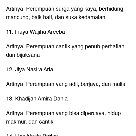
Artinya: Perempuan surga yang kaya, berhidung
mancung, baik hati, dan suka kedamaian
11. Inaya Wajiha Areeba
Artinya: Perempuan cantik yang penuh perhatian
dan bijaksana
12. Jiya Nasira Aria
Artinya: Perempuan yang adil, berjaya, dan mulia
13. Khadijah Amira Dania
Artinya: Perempuan yang bisa dipercaya, hidup
makmur, dan cantik