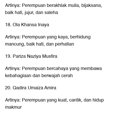
Artinya: Perempuan berakhlak mulia, bijaksana,
baik hati, jujur, dan saleha
18. Ola Khansa Inaya
Artinya: Perempuan yang kaya, berhidung
mancung, baik hati, dan perhatian
19. Pariza Naziya Musfira
Artinya: Perempuan bercahaya yang membawa
kebahagiaan dan berwajah cerah
20. Qadira Umaiza Amira
Artinya: Perempuan yang kuat, cantik, dan hidup
makmur