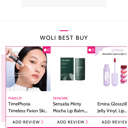
WOLI BEST BUY
0
0
MAKEUP
SKINCARE
TimePhoria
Sensatia Minty
Emina Glosszill
Timeless Fixion Skin
Mocha Lip Balm,
Jelly Vinyl, Lip
Tint Stick,
Pelembap Bibir
Cream Glossy
ADD REVIEW
ADD REVIEW
ADD REVIE
Foundation dan
dengan Aroma
Ringan dengan 