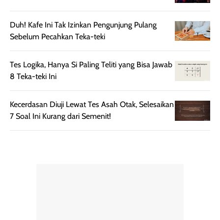
lebih halus dan
dilengkapi SPF 35
mudah diatur
PA+++ untuk
Duh! Kafe Ini Tak Izinkan Pengunjung Pulang
setelah
membantu
Sebelum Pecahkan Teka-teki
diaplikasikan.
melindungi kulit
Kemasannya
dari paparan sinar
praktis dengan
UV saat
Tes Logika, Hanya Si Paling Teliti yang Bisa Jawab
botol spray yang
beraktivitas di
8 Teka-teki Ini
mudah digunakan
siang hari.
dan cukup ringkas
Meskipun begitu,
Kecerdasan Diuji Lewat Tes Asah Otak, Selesaikan
untuk dibawa saat
sunscreen tetap
7 Soal Ini Kurang dari Semenit!
bepergian.
perlu diaplikasikan
Semprotan yang
ulang sesuai
dihasilkan juga
kebutuhan agar
merata sehingga
perlindungannya
memudahkan
tetap optimal.
pengaplikasian
Karena baru
tanpa membuat
pertama kali
rambut terasa
mencoba, review
berat. Perlu
ini berfokus pada