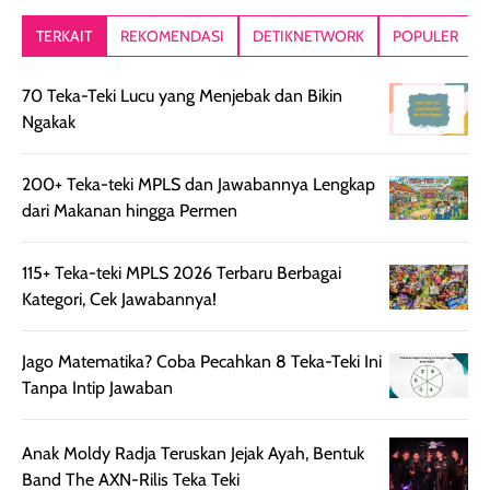
lebih segar
memberikan hasil
meruncing jadi
TERKAIT
REKOMENDASI
DETIKNETWORK
POPULER
setelah
akhir yang
pas buat nakar
digunakan.
nyaman tanpa
sunscreennya.
70 Teka-Teki Lucu yang Menjebak dan Bikin
Wanginya tidak
terasa lengket
terus udah SP
Ngakak
terasa berlebihan
berlebihan. Varian
40 yang pasti
sehingga tetap
Bright Glow
cocok dipakai 
nyaman dipakai
memberikan efek
aktifitas outdo
200+ Teka-teki MPLS dan Jawabannya Lengkap
untuk aktivitas
akhir yang
juga. baru
dari Makanan hingga Permen
harian, baik
membuat kulit
pemakaaian 6
sebelum maupun
tampak lebih
bulan tapi ker
115+ Teka-teki MPLS 2026 Terbaru Berbagai
setelah
cerah, namun
bersihnya mu
Kategori, Cek Jawabannya!
beraktivitas di luar
hasilnya tetap
ku
ruangan. Selain
dapat berbeda
Jago Matematika? Coba Pecahkan 8 Teka-Teki Ini
memberikan
pada setiap jenis
Tanpa Intip Jawaban
aroma pada
kulit. Produk ini
rambut, produk ini
mengandung
juga membantu
Amino dan
Anak Moldy Radja Teruskan Jejak Ayah, Bentuk
rambut terasa
Vitamin C, serta
Band The AXN-Rilis Teka Teki