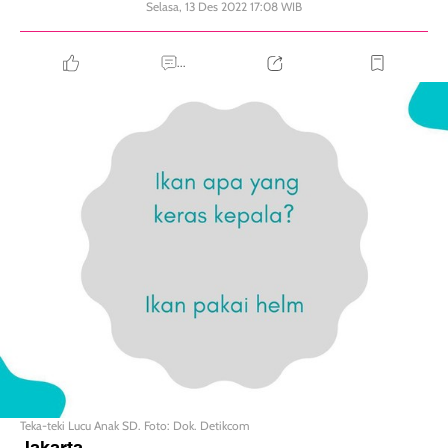
Selasa, 13 Des 2022 17:08 WIB
...
Teka-teki Lucu Anak SD. Foto: Dok. Detikcom