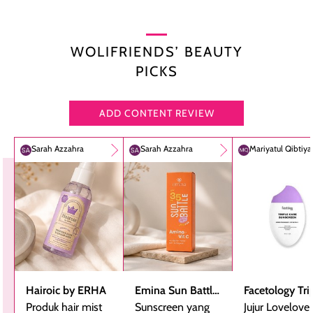
WOLIFRIENDS’ BEAUTY
PICKS
ADD CONTENT REVIEW
Sarah Azzahra
Sarah Azzahra
Mariyatul Qibtiy
Hairoic by ERHA
Emina Sun Battle
Facetology Tri
Produk hair mist
SPF 35 PA+++
Sunscreen yang
Care Sunscree
Jujur Lovelove