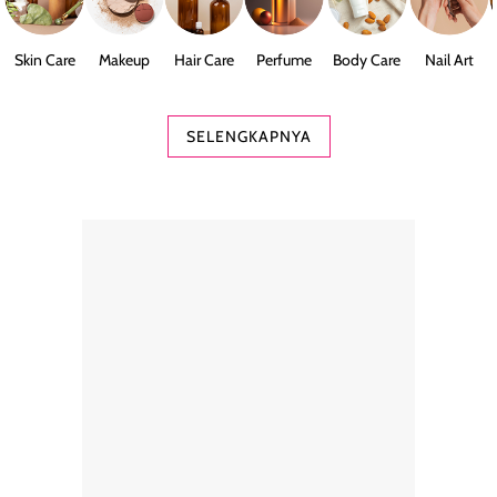
Skin Care
Makeup
Hair Care
Perfume
Body Care
Nail Art
SELENGKAPNYA