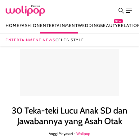
NEW
HOME
FASHION
ENTERTAINMENT
WEDDING
BEAUTY
RELATIO
ENTERTAINMENT NEWS
CELEB STYLE
30 Teka-teki Lucu Anak SD dan
Jawabannya yang Asah Otak
Anggi Mayasari -
Wolipop