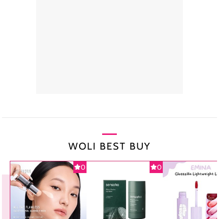
WOLI BEST BUY
0
0