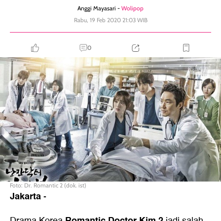
Anggi Mayasari -
Wolipop
Rabu, 19 Feb 2020 21:03 WIB
0
Foto: Dr. Romantic 2 (dok. ist)
Jakarta
-
Romantic Doctor Kim 2
Drama Korea
jadi salah