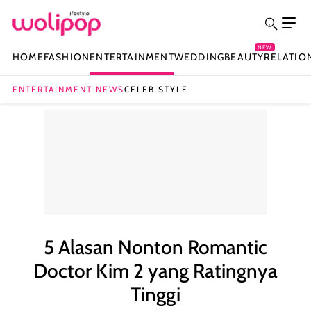
NEW
HOME
FASHION
ENTERTAINMENT
WEDDING
BEAUTY
RELATIO
ENTERTAINMENT NEWS
CELEB STYLE
5 Alasan Nonton Romantic
Doctor Kim 2 yang Ratingnya
Tinggi