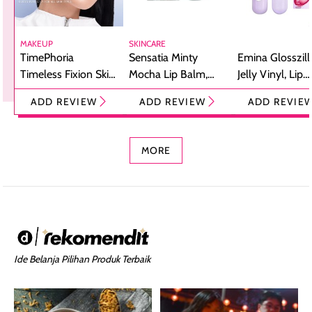
MAKEUP
SKINCARE
TimePhoria
Sensatia Minty
Emina Glosszill
Timeless Fixion Skin
Mocha Lip Balm,
Jelly Vinyl, Lip
Tint Stick,
Pelembap Bibir
Cream Glossy
ADD REVIEW
ADD REVIEW
ADD REVIE
Foundation dan
dengan Aroma
Ringan dengan 
Concealer 2-in-1
Cokelat
Bibir Plumpy
MORE
Ide Belanja Pilihan Produk Terbaik