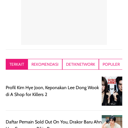
alasan produk ini
atau dibawa saat
kering meront
tetap masuk
bepergian. Dari
Kalau dipakai
dalam rutinitas.
penggunaan
dibawah mak
Hair mist ini
pertama,
juga ga peelin
memiliki aroma
teksturnya terasa
jadi nyaman gi
yang lembut dan
ringan dan mudah
Packagingnya 
memberikan
diratakan di kulit.
plastik tutup ul
kesan rambut
Produk juga
mutul botolny
lebih segar
memberikan hasil
meruncing jadi
TERKAIT
REKOMENDASI
DETIKNETWORK
POPULER
setelah
akhir yang
pas buat nakar
digunakan.
nyaman tanpa
sunscreennya.
Wanginya tidak
terasa lengket
terus udah SP
Profil Kim Hye Joon, Keponakan Lee Dong Wook
terasa berlebihan
berlebihan. Varian
40 yang pasti
di A Shop for Killers 2
sehingga tetap
Bright Glow
cocok dipakai 
nyaman dipakai
memberikan efek
aktifitas outdo
untuk aktivitas
akhir yang
juga. baru
harian, baik
membuat kulit
pemakaaian 6
Daftar Pemain Sold Out On You, Drakor Baru Ahn
sebelum maupun
tampak lebih
bulan tapi ker