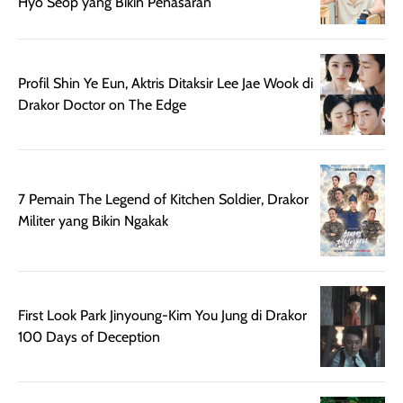
Hyo Seop yang Bikin Penasaran
setelah
cerah, namun
bersihnya mu
beraktivitas di luar
hasilnya tetap
ku
ruangan. Selain
dapat berbeda
memberikan
pada setiap jenis
Profil Shin Ye Eun, Aktris Ditaksir Lee Jae Wook di
aroma pada
kulit. Produk ini
Drakor Doctor on The Edge
rambut, produk ini
mengandung
juga membantu
Amino dan
rambut terasa
Vitamin C, serta
lebih halus dan
dilengkapi SPF 35
7 Pemain The Legend of Kitchen Soldier, Drakor
mudah diatur
PA+++ untuk
Militer yang Bikin Ngakak
setelah
membantu
diaplikasikan.
melindungi kulit
Kemasannya
dari paparan sinar
praktis dengan
UV saat
botol spray yang
beraktivitas di
First Look Park Jinyoung-Kim You Jung di Drakor
mudah digunakan
siang hari.
100 Days of Deception
dan cukup ringkas
Meskipun begitu,
untuk dibawa saat
sunscreen tetap
bepergian.
perlu diaplikasikan