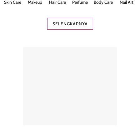
Skin Care
Makeup
Hair Care
Perfume
Body Care
Nail Art
SELENGKAPNYA