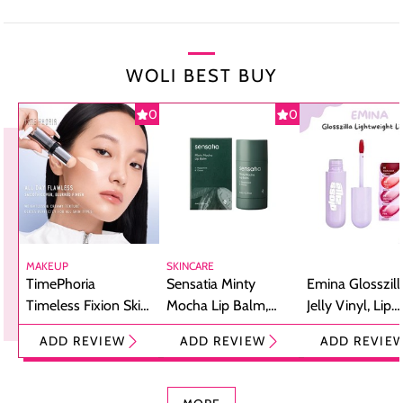
WOLI BEST BUY
0
0
MAKEUP
SKINCARE
TimePhoria
Sensatia Minty
Emina Glosszill
Timeless Fixion Skin
Mocha Lip Balm,
Jelly Vinyl, Lip
Tint Stick,
Pelembap Bibir
Cream Glossy
ADD REVIEW
ADD REVIEW
ADD REVIE
Foundation dan
dengan Aroma
Ringan dengan 
Concealer 2-in-1
Cokelat
Bibir Plumpy