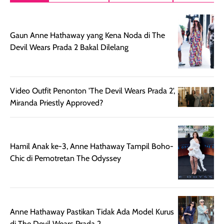
setelah
akhir yang
pas buat nakar
digunakan.
nyaman tanpa
sunscreennya.
Wanginya tidak
terasa lengket
terus udah SP
Gaun Anne Hathaway yang Kena Noda di The
terasa berlebihan
berlebihan. Varian
40 yang pasti
Devil Wears Prada 2 Bakal Dilelang
sehingga tetap
Bright Glow
cocok dipakai 
nyaman dipakai
memberikan efek
aktifitas outdo
untuk aktivitas
akhir yang
juga. baru
harian, baik
membuat kulit
pemakaaian 6
Video Outfit Penonton 'The Devil Wears Prada 2',
sebelum maupun
tampak lebih
bulan tapi ker
Miranda Priestly Approved?
setelah
cerah, namun
bersihnya mu
beraktivitas di luar
hasilnya tetap
ku
ruangan. Selain
dapat berbeda
memberikan
pada setiap jenis
Hamil Anak ke-3, Anne Hathaway Tampil Boho-
aroma pada
kulit. Produk ini
Chic di Pemotretan The Odyssey
rambut, produk ini
mengandung
juga membantu
Amino dan
rambut terasa
Vitamin C, serta
lebih halus dan
dilengkapi SPF 35
Anne Hathaway Pastikan Tidak Ada Model Kurus
mudah diatur
PA+++ untuk
di The Devil Wears Prada 2