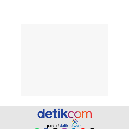
dapat berbeda
Penilaian
pada setiap orang,
mengenai
tergantung jenis
performa dalam
rambut, aktivitas,
jangka panjang,
dan kondisi
seperti
lingkungan.
kenyamanan
Namun, dari
setelah
pengalaman
pemakaian rutin
penggunaan
atau
hingga repurchase
kecocokannya
beberapa kali,
pada berbagai
performanya
kondisi kulit,
terasa cukup
masih
konsisten untuk
memerlukan
penggunaan
penggunaan lebih
sehari-hari.
lanjut.
part of