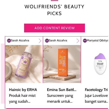
WOLIFRIENDS’ BEAUTY
PICKS
ADD CONTENT REVIEW
Sarah Azzahra
Sarah Azzahra
Mariyatul Qibtiy
Hairoic by ERHA
Emina Sun Battle
Facetology Tri
Produk hair mist
SPF 35 PA+++
Sunscreen yang
Care Sunscree
Jujur Lovelove
yang sudah
Bright Glow Fun
menarik untuk
SPF 40 PA+++
banget sama
beberapa kali
Size
dicoba, terutama
sunscreen iniii..