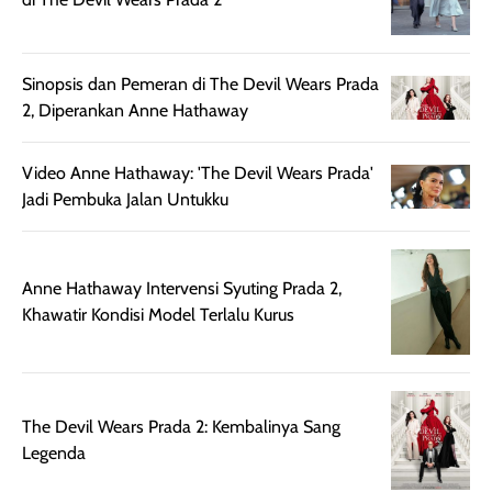
setelah
membantu
diaplikasikan.
melindungi kulit
Kemasannya
dari paparan sinar
Sinopsis dan Pemeran di The Devil Wears Prada
praktis dengan
UV saat
2, Diperankan Anne Hathaway
botol spray yang
beraktivitas di
mudah digunakan
siang hari.
dan cukup ringkas
Meskipun begitu,
Video Anne Hathaway: 'The Devil Wears Prada'
untuk dibawa saat
sunscreen tetap
Jadi Pembuka Jalan Untukku
bepergian.
perlu diaplikasikan
Semprotan yang
ulang sesuai
dihasilkan juga
kebutuhan agar
Anne Hathaway Intervensi Syuting Prada 2,
merata sehingga
perlindungannya
Khawatir Kondisi Model Terlalu Kurus
memudahkan
tetap optimal.
pengaplikasian
Karena baru
tanpa membuat
pertama kali
rambut terasa
mencoba, review
The Devil Wears Prada 2: Kembalinya Sang
berat. Perlu
ini berfokus pada
Legenda
diingat bahwa
kesan awal
ketahanan aroma
penggunaan.