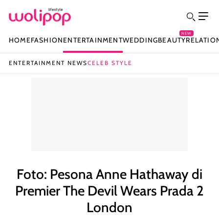
NEW
HOME
FASHION
ENTERTAINMENT
WEDDING
BEAUTY
RELATIO
ENTERTAINMENT NEWS
CELEB STYLE
Foto: Pesona Anne Hathaway di
Premier The Devil Wears Prada 2
London