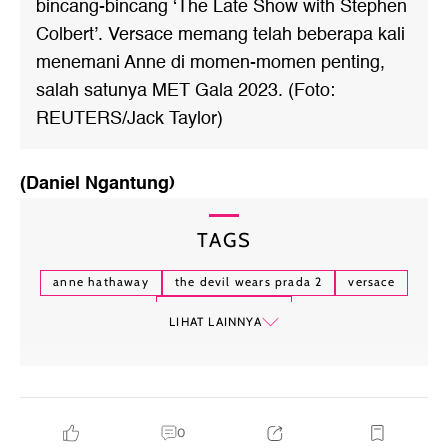
bincang-bincang ‘The Late Show with Stephen
Colbert’. Versace memang telah beberapa kali
menemani Anne di momen-momen penting,
salah satunya MET Gala 2023. (Foto:
REUTERS/Jack Taylor)
(Daniel Ngantung)
TAGS
anne hathaway
the devil wears prada 2
versace
donatella versace
LIHAT LAINNYA
0