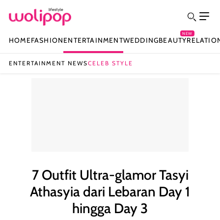
NEW
HOME
FASHION
ENTERTAINMENT
WEDDING
BEAUTY
RELATIO
ENTERTAINMENT NEWS
CELEB STYLE
7 Outfit Ultra-glamor Tasyi
Athasyia dari Lebaran Day 1
hingga Day 3