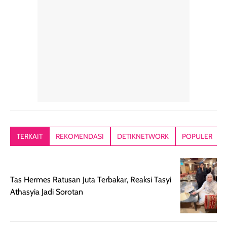
penggunaan yang
mudah disimpan
lembabnya ju
konsisten menjadi
di dalam pouch
karna kulit aku
alasan produk ini
atau dibawa saat
kering meront
tetap masuk
bepergian. Dari
Kalau dipakai
dalam rutinitas.
penggunaan
dibawah mak
Hair mist ini
pertama,
juga ga peelin
memiliki aroma
teksturnya terasa
jadi nyaman gi
yang lembut dan
ringan dan mudah
Packagingnya 
memberikan
diratakan di kulit.
plastik tutup ul
kesan rambut
Produk juga
mutul botolny
lebih segar
memberikan hasil
meruncing jadi
TERKAIT
REKOMENDASI
DETIKNETWORK
POPULER
setelah
akhir yang
pas buat nakar
digunakan.
nyaman tanpa
sunscreennya.
Wanginya tidak
terasa lengket
terus udah SP
Tas Hermes Ratusan Juta Terbakar, Reaksi Tasyi
terasa berlebihan
berlebihan. Varian
40 yang pasti
Athasyia Jadi Sorotan
sehingga tetap
Bright Glow
cocok dipakai 
nyaman dipakai
memberikan efek
aktifitas outdo
untuk aktivitas
akhir yang
juga. baru