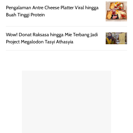
untuk dibawa saat
sunscreen tetap
Pengalaman Antre Cheese Platter Viral hingga
bepergian.
perlu diaplikasikan
Buah Tinggi Protein
Semprotan yang
ulang sesuai
dihasilkan juga
kebutuhan agar
merata sehingga
perlindungannya
Wow! Donat Raksasa hingga Mie Terbang Jadi
memudahkan
tetap optimal.
Project Megalodon Tasyi Athasyia
pengaplikasian
Karena baru
tanpa membuat
pertama kali
rambut terasa
mencoba, review
berat. Perlu
ini berfokus pada
diingat bahwa
kesan awal
ketahanan aroma
penggunaan.
dapat berbeda
Penilaian
pada setiap orang,
mengenai
tergantung jenis
performa dalam
rambut, aktivitas,
jangka panjang,
dan kondisi
seperti
lingkungan.
kenyamanan
Namun, dari
setelah