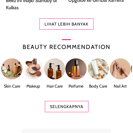
Upgrade ke Gimbal Kamera
Beku Ini Wajib Standby di
Kulkas
LIHAT LEBIH BANYAK
BEAUTY RECOMMENDATION
Skin Care
Makeup
Hair Care
Perfume
Body Care
Nail Art
SELENGKAPNYA