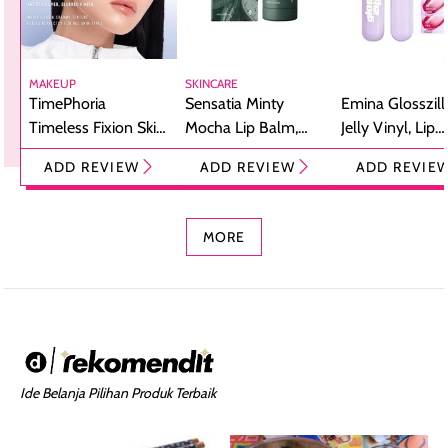
MAKEUP
SKINCARE
TimePhoria
Sensatia Minty
Emina Glosszill
Timeless Fixion Skin
Mocha Lip Balm,
Jelly Vinyl, Lip
Tint Stick,
Pelembap Bibir
Cream Glossy
ADD REVIEW
ADD REVIEW
ADD REVIE
Foundation dan
dengan Aroma
Ringan dengan 
Concealer 2-in-1
Cokelat
Bibir Plumpy
MORE
Ide Belanja Pilihan Produk Terbaik