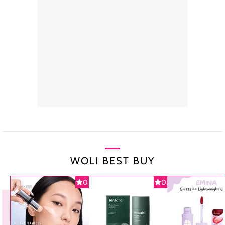
WOLI BEST BUY
0
0