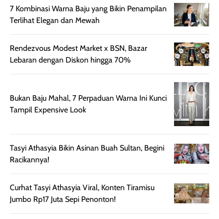
harian, baik
membuat kulit
pemakaaian 6
7 Kombinasi Warna Baju yang Bikin Penampilan
sebelum maupun
tampak lebih
bulan tapi ker
Terlihat Elegan dan Mewah
setelah
cerah, namun
bersihnya mu
beraktivitas di luar
hasilnya tetap
ku
Rendezvous Modest Market x BSN, Bazar
ruangan. Selain
dapat berbeda
Lebaran dengan Diskon hingga 70%
memberikan
pada setiap jenis
aroma pada
kulit. Produk ini
rambut, produk ini
mengandung
juga membantu
Amino dan
Bukan Baju Mahal, 7 Perpaduan Warna Ini Kunci
rambut terasa
Vitamin C, serta
Tampil Expensive Look
lebih halus dan
dilengkapi SPF 35
mudah diatur
PA+++ untuk
setelah
membantu
Tasyi Athasyia Bikin Asinan Buah Sultan, Begini
diaplikasikan.
melindungi kulit
Racikannya!
Kemasannya
dari paparan sinar
praktis dengan
UV saat
Curhat Tasyi Athasyia Viral, Konten Tiramisu
botol spray yang
beraktivitas di
Jumbo Rp17 Juta Sepi Penonton!
mudah digunakan
siang hari.
dan cukup ringkas
Meskipun begitu,