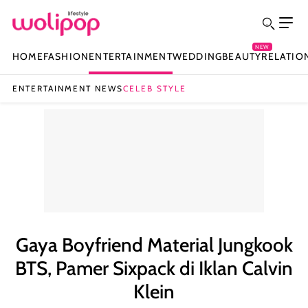
NEW
HOME
FASHION
ENTERTAINMENT
WEDDING
BEAUTY
RELATIO
ENTERTAINMENT NEWS
CELEB STYLE
Gaya Boyfriend Material Jungkook
BTS, Pamer Sixpack di Iklan Calvin
Klein