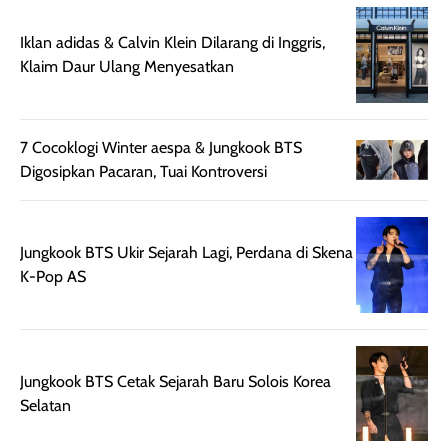
mungkin butuh
ke kantor, kulia
touch-up setelah
ataupun sekad
Iklan adidas & Calvin Klein Dilarang di Inggris,
beberapa jam.
jalan santai. Plus
Klaim Daur Ulang Menyesatkan
Meski harganya
point lainnya,
cukup tinggi,
produk ini juga
kualitasnya
minim oksidasi
7 Cocoklogi Winter aespa & Jungkook BTS
sepadan. Bedak
jadi warnanya
Digosipkan Pacaran, Tuai Kontroversi
ini cocok untuk
tetap stabil
kamu yang
setelah beber
menginginkan
jam dipakai.
tampilan flawless,
Shade Carame
Jungkook BTS Ukir Sejarah Lagi, Perdana di Skena
ringan, dan
juga pas di kuli
K-Pop AS
berkelas —
bikin complex
sempurna untuk
terlihat hangat
daily look
dan natural. Kalau
maupun acara
kamu suka
Jungkook BTS Cetak Sejarah Baru Solois Korea
spesial.
makeup yang
Selatan
ringan dengan
hasil natural,