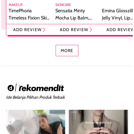
MAKEUP
SKINCARE
TimePhoria
Sensatia Minty
Emina Glosszill
Timeless Fixion Skin
Mocha Lip Balm,
Jelly Vinyl, Lip
Tint Stick,
Pelembap Bibir
Cream Glossy
ADD REVIEW
ADD REVIEW
ADD REVIE
Foundation dan
dengan Aroma
Ringan dengan 
Concealer 2-in-1
Cokelat
Bibir Plumpy
MORE
Ide Belanja Pilihan Produk Terbaik