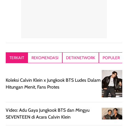
mudah dibaurkan
Teksturny blend-
jari, sponge,
tanpa terasa
able, tidak ada
ataupun brush
tebal. Hasil
wangi yang
Pas diaplikasi
akhirnya satin-
menyengat dan
langsung
matte, membuat
bikin kulit kita
menyatu di kuli
wajah tampak
terasa halus dan
jadi hasilnya
mulus dan segar
menyamarkan
kelihatan natur
tanpa terlihat
pori pori, enak
tanpa terasa
kering. Kemasan
banget dipakai
berat. Yang paling
TERKAIT
REKOMENDASI
DETIKNETWORK
POPULER
rose gold-nya
sebelum make up.
aku suka, finis
elegan dan tipis,
Pokonya produk
nya benar-ben
meski agak rapuh
suncreen ter- the
skin like but
Koleksi Calvin Klein x Jungkook BTS Ludes Dalam
jika sering dibawa
best sejauh ini dari
better. Kulit te
Hitungan Menit, Fans Protes
bepergian. Daya
wardah. You guys
terlihat seperti
tahannya bagus
must try this one
kulit asli, cuma
untuk kulit normal
💖💕✨.
lebih rata, seha
hingga kombinasi,
dan fresh. Coc
Video: Adu Gaya Jungkook BTS dan Mingyu
namun pada kulit
banget buat
SEVENTEEN di Acara Calvin Klein
sangat berminyak
dipakai daily, b