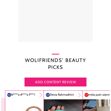
WOLIFRIENDS’ BEAUTY
PICKS
ADD CONTENT REVIEW
N****a A****a P***i
Devia Rahmadhini
mela putri utami