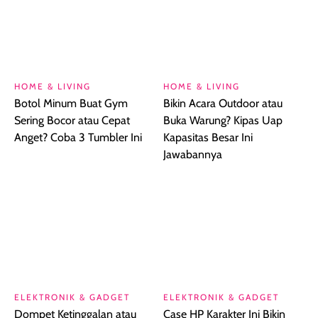
HOME & LIVING
HOME & LIVING
Botol Minum Buat Gym
Bikin Acara Outdoor atau
Sering Bocor atau Cepat
Buka Warung? Kipas Uap
Anget? Coba 3 Tumbler Ini
Kapasitas Besar Ini
Jawabannya
ELEKTRONIK & GADGET
ELEKTRONIK & GADGET
Dompet Ketinggalan atau
Case HP Karakter Ini Bikin
Ketuker Tas Orang? Aksesori
iPhone Kamu Punya Ekspresi
HP Ini Bisa Melacaknya
Sendiri, Worth It?