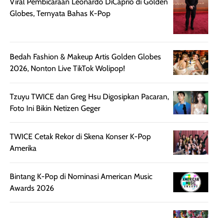
mungkin butuh
ke kantor, kulia
Bedah Fashion & Makeup Artis Golden Globes
touch-up setelah
ataupun sekad
2026, Nonton Live TikTok Wolipop!
beberapa jam.
jalan santai. Plus
Meski harganya
point lainnya,
cukup tinggi,
produk ini juga
Tzuyu TWICE dan Greg Hsu Digosipkan Pacaran,
kualitasnya
minim oksidasi
Foto Ini Bikin Netizen Geger
sepadan. Bedak
jadi warnanya
ini cocok untuk
tetap stabil
TWICE Cetak Rekor di Skena Konser K-Pop
kamu yang
setelah beber
Amerika
menginginkan
jam dipakai.
tampilan flawless,
Shade Carame
ringan, dan
juga pas di kuli
Bintang K-Pop di Nominasi American Music
berkelas —
bikin complex
Awards 2026
sempurna untuk
terlihat hangat
daily look
dan natural. Kalau
maupun acara
kamu suka
TWICE Lagi Proses Diskusi Kontrak, Jeongyeon
spesial.
makeup yang
Dikabarkan Pindah Agensi
ringan dengan
hasil natural,