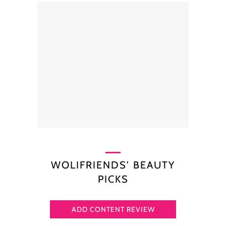
WOLIFRIENDS’ BEAUTY
PICKS
ADD CONTENT REVIEW
N****a A****a P***i
Devia Rahmadhini
mela putri utami