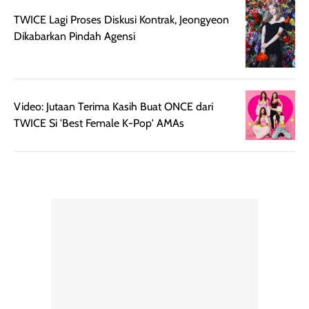
menurutku E
Skin Tint ini wa
banget dicoba.
Video: Jutaan Terima Kasih Buat ONCE dari
TWICE Si 'Best Female K-Pop' AMAs