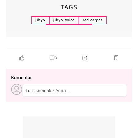
TAGS
jihyo
jihyo twice
red carpet
golden globes 2026
0
Komentar
Tulis komentar Anda....