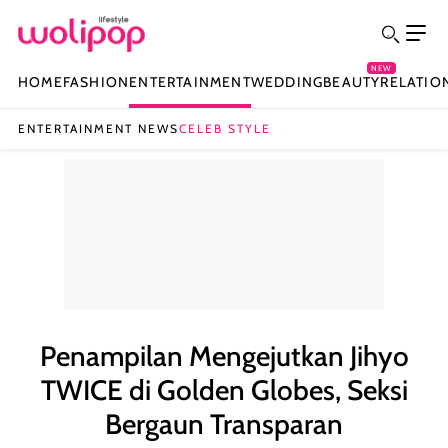
NEW
HOME
FASHION
ENTERTAINMENT
WEDDING
BEAUTY
RELATIO
ENTERTAINMENT NEWS
CELEB STYLE
Penampilan Mengejutkan Jihyo
TWICE di Golden Globes, Seksi
Bergaun Transparan