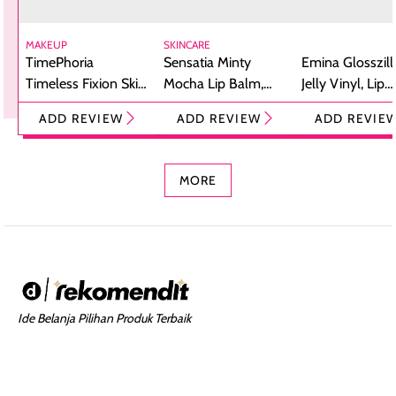
MAKEUP
SKINCARE
TimePhoria
Sensatia Minty
Emina Glosszill
Timeless Fixion Skin
Mocha Lip Balm,
Jelly Vinyl, Lip
Tint Stick,
Pelembap Bibir
Cream Glossy
ADD REVIEW
ADD REVIEW
ADD REVIE
Foundation dan
dengan Aroma
Ringan dengan 
Concealer 2-in-1
Cokelat
Bibir Plumpy
MORE
Ide Belanja Pilihan Produk Terbaik