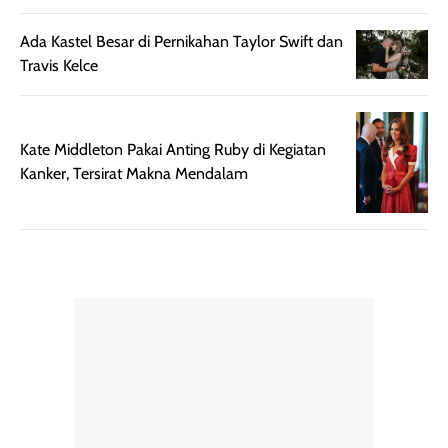
merata sehingga
perlindungannya
memudahkan
tetap optimal.
Ada Kastel Besar di Pernikahan Taylor Swift dan
pengaplikasian
Karena baru
Travis Kelce
tanpa membuat
pertama kali
rambut terasa
mencoba, review
berat. Perlu
ini berfokus pada
Kate Middleton Pakai Anting Ruby di Kegiatan
diingat bahwa
kesan awal
Kanker, Tersirat Makna Mendalam
ketahanan aroma
penggunaan.
dapat berbeda
Penilaian
pada setiap orang,
mengenai
tergantung jenis
performa dalam
rambut, aktivitas,
jangka panjang,
dan kondisi
seperti
lingkungan.
kenyamanan
Namun, dari
setelah
pengalaman
pemakaian rutin
penggunaan
atau
hingga repurchase
kecocokannya
beberapa kali,
pada berbagai