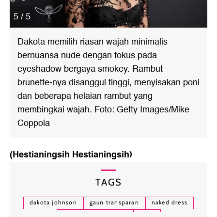
5 / 5
Dakota memilih riasan wajah minimalis
bernuansa nude dengan fokus pada
eyeshadow bergaya smokey. Rambut
brunette-nya disanggul tinggi, menyisakan poni
dan beberapa helaian rambut yang
membingkai wajah. Foto: Getty Images/Mike
Coppola
(Hestianingsih Hestianingsih)
TAGS
dakota johnson
gaun transparan
naked dress
tren gaun transparan
gucci