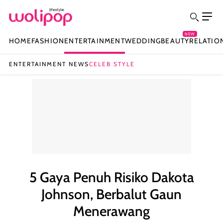
NEW
HOME
FASHION
ENTERTAINMENT
WEDDING
BEAUTY
RELATIO
ENTERTAINMENT NEWS
CELEB STYLE
5 Gaya Penuh Risiko Dakota
Johnson, Berbalut Gaun
Menerawang