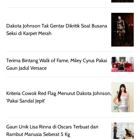
ruangan. Selain
dapat berbeda
memberikan
pada setiap jenis
aroma pada
kulit. Produk ini
rambut, produk ini
mengandung
Dakota Johnson Tak Gentar Dikritik Soal Busana
juga membantu
Amino dan
Seksi di Karpet Merah
rambut terasa
Vitamin C, serta
lebih halus dan
dilengkapi SPF 35
mudah diatur
PA+++ untuk
Terima Bintang Walk of Fame, Miley Cyrus Pakai
setelah
membantu
Gaun Jadul Versace
diaplikasikan.
melindungi kulit
Kemasannya
dari paparan sinar
praktis dengan
UV saat
botol spray yang
beraktivitas di
Kriteria Cowok Red Flag Menurut Dakota Johnson,
mudah digunakan
siang hari.
'Pakai Sandal Jepit'
dan cukup ringkas
Meskipun begitu,
untuk dibawa saat
sunscreen tetap
bepergian.
perlu diaplikasikan
Gaun Unik Lisa Rinna di Oscars Terbuat dari
Semprotan yang
ulang sesuai
Rambut Manusia Seberat 5 Kg
dihasilkan juga
kebutuhan agar