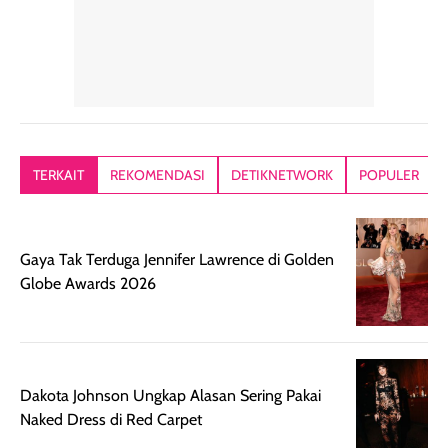
dalam rutinitas.
penggunaan
dibawah mak
Hair mist ini
pertama,
juga ga peelin
memiliki aroma
teksturnya terasa
jadi nyaman gi
yang lembut dan
ringan dan mudah
Packagingnya 
memberikan
diratakan di kulit.
plastik tutup ul
kesan rambut
Produk juga
mutul botolny
lebih segar
memberikan hasil
meruncing jadi
TERKAIT
REKOMENDASI
DETIKNETWORK
POPULER
setelah
akhir yang
pas buat nakar
digunakan.
nyaman tanpa
sunscreennya.
Wanginya tidak
terasa lengket
terus udah SP
Gaya Tak Terduga Jennifer Lawrence di Golden
terasa berlebihan
berlebihan. Varian
40 yang pasti
Globe Awards 2026
sehingga tetap
Bright Glow
cocok dipakai 
nyaman dipakai
memberikan efek
aktifitas outdo
untuk aktivitas
akhir yang
juga. baru
harian, baik
membuat kulit
pemakaaian 6
sebelum maupun
tampak lebih
bulan tapi ker
Dakota Johnson Ungkap Alasan Sering Pakai
setelah
cerah, namun
bersihnya mu
Naked Dress di Red Carpet
beraktivitas di luar
hasilnya tetap
ku