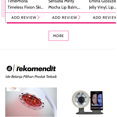
TimePhoria
Sensatia Minty
Emina Glosszill
Timeless Fixion Skin
Mocha Lip Balm,
Jelly Vinyl, Lip
Tint Stick,
Pelembap Bibir
Cream Glossy
ADD REVIEW
ADD REVIEW
ADD REVIE
Foundation dan
dengan Aroma
Ringan dengan 
Concealer 2-in-1
Cokelat
Bibir Plumpy
MORE
Ide Belanja Pilihan Produk Terbaik