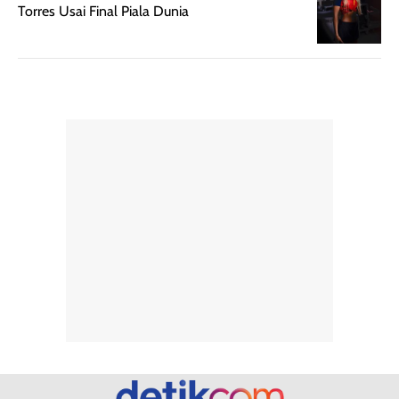
pengaplikasian
Karena baru
Torres Usai Final Piala Dunia
tanpa membuat
pertama kali
rambut terasa
mencoba, review
berat. Perlu
ini berfokus pada
diingat bahwa
kesan awal
ketahanan aroma
penggunaan.
dapat berbeda
Penilaian
pada setiap orang,
mengenai
tergantung jenis
performa dalam
rambut, aktivitas,
jangka panjang,
dan kondisi
seperti
lingkungan.
kenyamanan
Namun, dari
setelah
pengalaman
pemakaian rutin
penggunaan
atau
hingga repurchase
kecocokannya
beberapa kali,
pada berbagai
performanya
kondisi kulit,
terasa cukup
masih