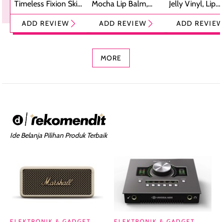
Timeless Fixion Skin
Mocha Lip Balm,
Jelly Vinyl, Lip
Tint Stick,
Pelembap Bibir
Cream Glossy
ADD REVIEW
ADD REVIEW
ADD REVIE
Foundation dan
dengan Aroma
Ringan dengan 
Concealer 2-in-1
Cokelat
Bibir Plumpy
MORE
Ide Belanja Pilihan Produk Terbaik
ELEKTRONIK & GADGET
ELEKTRONIK & GADGET