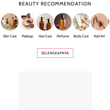
BEAUTY RECOMMENDATION
Skin Care
Makeup
Hair Care
Perfume
Body Care
Nail Art
SELENGKAPNYA