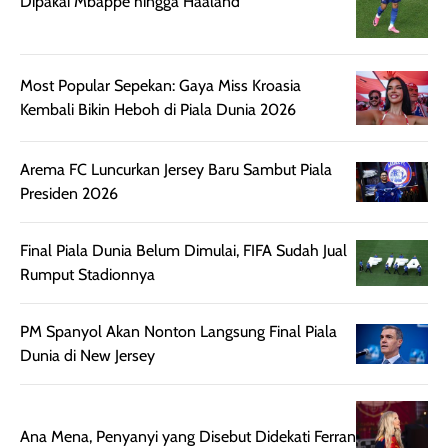
Dipakai Mbappe hingga Haaland
aroma pada
kulit. Produk ini
rambut, produk ini
mengandung
juga membantu
Amino dan
rambut terasa
Vitamin C, serta
Most Popular Sepekan: Gaya Miss Kroasia
lebih halus dan
dilengkapi SPF 35
Kembali Bikin Heboh di Piala Dunia 2026
mudah diatur
PA+++ untuk
setelah
membantu
Arema FC Luncurkan Jersey Baru Sambut Piala
diaplikasikan.
melindungi kulit
Presiden 2026
Kemasannya
dari paparan sinar
praktis dengan
UV saat
botol spray yang
beraktivitas di
Final Piala Dunia Belum Dimulai, FIFA Sudah Jual
mudah digunakan
siang hari.
Rumput Stadionnya
dan cukup ringkas
Meskipun begitu,
untuk dibawa saat
sunscreen tetap
PM Spanyol Akan Nonton Langsung Final Piala
bepergian.
perlu diaplikasikan
Dunia di New Jersey
Semprotan yang
ulang sesuai
dihasilkan juga
kebutuhan agar
merata sehingga
perlindungannya
memudahkan
tetap optimal.
Ana Mena, Penyanyi yang Disebut Didekati Ferran