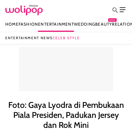
NEW
HOME
FASHION
ENTERTAINMENT
WEDDING
BEAUTY
RELATIO
ENTERTAINMENT NEWS
CELEB STYLE
Foto: Gaya Lyodra di Pembukaan
Piala Presiden, Padukan Jersey
dan Rok Mini