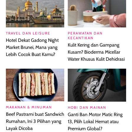
TRAVEL DAN LEISURE
PERAWATAN DAN
KECANTIKAN
Hotel Dekat Gadong Night
Kulit Kering dan Gampang
Market Brunei, Mana yang
Kusam? Bioderma Micellar
Lebih Cocok Buat Kamu?
Water Khusus Kulit Dehidrasi
MAKANAN & MINUMAN
HOBI DAN MAINAN
Beef Pastrami buat Sandwich
Ganti Ban Motor Matic Ring
Rumahan, Ini 3 Pilihan yang
13, Pilih Lokal Hemat atau
Layak Dicoba
Premium Global?