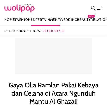
NEW
HOME
FASHION
ENTERTAINMENT
WEDDING
BEAUTY
RELATIO
ENTERTAINMENT NEWS
CELEB STYLE
Gaya Olla Ramlan Pakai Kebaya
dan Celana di Acara Ngunduh
Mantu Al Ghazali