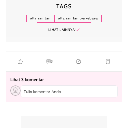
TAGS
olla ramlan
olla ramlan berkebaya
ngunduh mantu al ghazali
LIHAT LAINNYA
pernikahan al ghazali alyssa daguise
3
Lihat 3 komentar
Tulis komentar Anda....