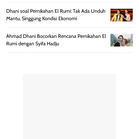
Semprotan yang
ulang sesuai
Dhani soal Pernikahan El Rumi: Tak Ada Unduh
dihasilkan juga
kebutuhan agar
Mantu, Singgung Kondisi Ekonomi
merata sehingga
perlindungannya
memudahkan
tetap optimal.
Ahmad Dhani Bocorkan Rencana Pernikahan El
pengaplikasian
Karena baru
Rumi dengan Syifa Hadju
tanpa membuat
pertama kali
rambut terasa
mencoba, review
berat. Perlu
ini berfokus pada
diingat bahwa
kesan awal
ketahanan aroma
penggunaan.
dapat berbeda
Penilaian
pada setiap orang,
mengenai
tergantung jenis
performa dalam
rambut, aktivitas,
jangka panjang,
dan kondisi
seperti
lingkungan.
kenyamanan
Namun, dari
setelah
pengalaman
pemakaian rutin