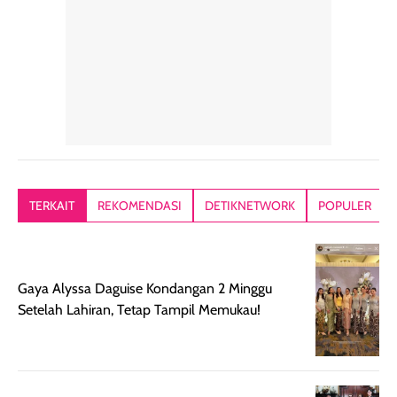
konsisten menjadi
di dalam pouch
karna kulit aku
alasan produk ini
atau dibawa saat
kering meront
tetap masuk
bepergian. Dari
Kalau dipakai
dalam rutinitas.
penggunaan
dibawah mak
Hair mist ini
pertama,
juga ga peelin
memiliki aroma
teksturnya terasa
jadi nyaman gi
yang lembut dan
ringan dan mudah
Packagingnya 
memberikan
diratakan di kulit.
plastik tutup ul
kesan rambut
Produk juga
mutul botolny
lebih segar
memberikan hasil
meruncing jadi
TERKAIT
REKOMENDASI
DETIKNETWORK
POPULER
setelah
akhir yang
pas buat nakar
digunakan.
nyaman tanpa
sunscreennya.
Wanginya tidak
terasa lengket
terus udah SP
terasa berlebihan
berlebihan. Varian
40 yang pasti
Gaya Alyssa Daguise Kondangan 2 Minggu
sehingga tetap
Bright Glow
cocok dipakai 
Setelah Lahiran, Tetap Tampil Memukau!
nyaman dipakai
memberikan efek
aktifitas outdo
untuk aktivitas
akhir yang
juga. baru
harian, baik
membuat kulit
pemakaaian 6
sebelum maupun
tampak lebih
bulan tapi ker