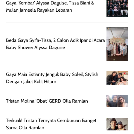
Gaya 'Kembar' Alyssa Daguise, Tissa Biani &
setelah
cerah, namun
bersihnya mu
Mulan Jameela Rayakan Lebaran
beraktivitas di luar
hasilnya tetap
ku
ruangan. Selain
dapat berbeda
memberikan
pada setiap jenis
aroma pada
kulit. Produk ini
rambut, produk ini
mengandung
Beda Gaya Syifa-Tissa, 2 Calon Adik Ipar di Acara
juga membantu
Amino dan
Baby Shower Alyssa Daguise
rambut terasa
Vitamin C, serta
lebih halus dan
dilengkapi SPF 35
mudah diatur
PA+++ untuk
Gaya Maia Estianty Jenguk Baby Soleil, Stylish
setelah
membantu
Dengan Jaket Kulit Hitam
diaplikasikan.
melindungi kulit
Kemasannya
dari paparan sinar
praktis dengan
UV saat
Tristan Molina 'Obat' GERD Olla Ramlan
botol spray yang
beraktivitas di
mudah digunakan
siang hari.
dan cukup ringkas
Meskipun begitu,
Terkuak! Tristan Ternyata Cemburuan Banget
untuk dibawa saat
sunscreen tetap
Sama Olla Ramlan
bepergian.
perlu diaplikasikan