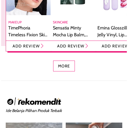
MAKEUP
SKINCARE
TimePhoria
Sensatia Minty
Emina Glosszill
Timeless Fixion Skin
Mocha Lip Balm,
Jelly Vinyl, Lip
Tint Stick,
Pelembap Bibir
Cream Glossy
ADD REVIEW
ADD REVIEW
ADD REVIE
Foundation dan
dengan Aroma
Ringan dengan 
Concealer 2-in-1
Cokelat
Bibir Plumpy
MORE
Ide Belanja Pilihan Produk Terbaik