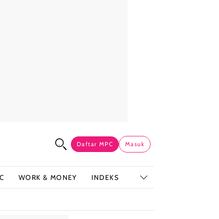
Daftar MPC
Masuk
C
WORK & MONEY
INDEKS