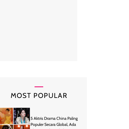
ydney tetap menonjolkan sisi sensualitasnya dengan potongan bustier 
pertegas garis bahu dan décolletage. Tanpa perlu belahan tinggi at
ksi dihadirkan lewat fit and flare yang membingkai lekuk tubuh secara e
FilmMagic/Taylor Hill
MOST POPULAR
5 Aktris Drama China Paling
Populer Secara Global, Ada