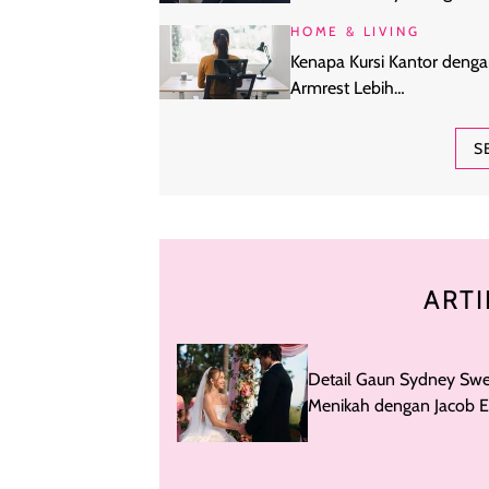
Klinik?
HOME & LIVING
Kenapa Kursi Kantor deng
Armrest Lebih
Direkomendasikan untuk 
Seharian?
S
ARTI
Detail Gaun Sydney Sw
Menikah dengan Jacob E
di Euphoria Season 3