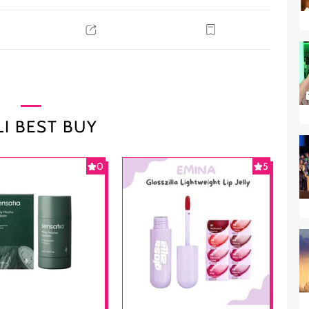
I BEST BUY
0
5