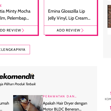
RE
tia Minty Mocha
Emina Glosszilla Lip
alm, Pelembap
Jelly Vinyl, Lip Cream
 dengan Aroma
Glossy Ringan dengan
DD REVIEW
ADD REVIEW
at
Efek Bibir Plumpy
ELENGKAPNYA
ja Pilihan Produk Terbaik
PERAWATAN DAN
KOM
KECANTIKAN
 Rumah
Apakah Hair Dryer dengan
Motor BLDC Beneran