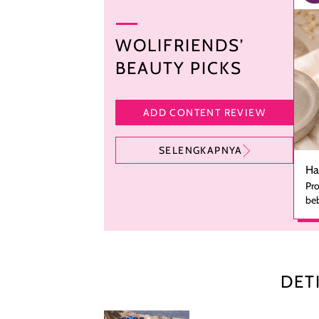
WOLIFRIENDS’
BEAUTY PICKS
ADD CONTENT REVIEW
SELENGKAPNYA
Ha
Pro
beb
ka
se
pe
ha
pe
DET
men
te
rutinita