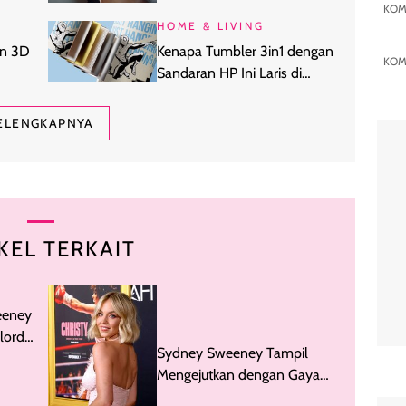
KOM
Melindungi Rambut dari Panas?
HOME & LIVING
an 3D
Kenapa Tumbler 3in1 dengan
KOM
Sandaran HP Ini Laris di
WFH
Kalangan Anak Kuliahan?
ELENGKAPNYA
KEL TERKAIT
eeney
lordi
Sydney Sweeney Tampil
Mengejutkan dengan Gaya
Rambut Baru di Karpet Merah