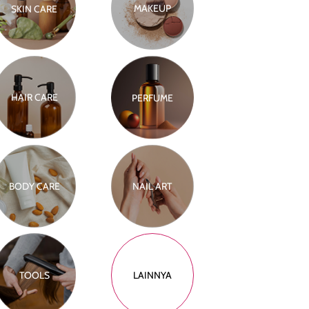
MAKEUP
SKIN CARE
HAIR CARE
PERFUME
BODY CARE
NAIL ART
TOOLS
LAINNYA