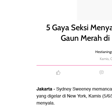
5 Gaya Seksi Menyala Sydney Sweeney Pakai Gaun 
5 Gaya Seksi Meny
Gaun Merah di 
Hestianings
Kamis, 
Jakarta
- Sydney Sweeney memancarka
yang digelar di New York, Kamis (5/
menyala.