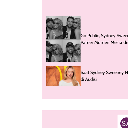
Go Public, Sydney Swee
Pamer Momen Mesra d
Scooter Braun di Instag
Saat Sydney Sweeney N
di Audisi