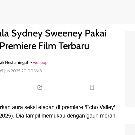
Merah di Premiere Film Terbaru
0
ala Sydney Sweeney Pakai
Premiere Film Terbaru
ih Hestianingsih -
wolipop
05 Jun 2025 20:00 WIB
n aura seksi elegan di premiere 'Echo Valley'
6/2025). Dia tampil memukau dengan gaun merah