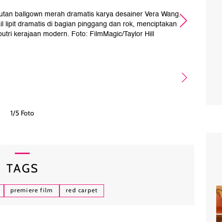
utan ballgown merah dramatis karya desainer Vera Wang.
S
il lipit dramatis di bagian pinggang dan rok, menciptakan
mem
tri kerajaan modern. Foto: FilmMagic/Taylor Hill
se
1/5 Foto
TAGS
premiere film
red carpet