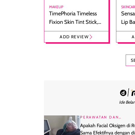
MAKEUP
SKINCA
TimePhoria Timeless
Sensa
Fixion Skin Tint Stick,
Lip B
Foundation dan
Bibir
ADD REVIEW
A
Concealer 2-in-1
Cokel
S
Ide Belan
PERAWATAN DAN
KECANTIKAN
Apakah Facial Oksigen di
Sama Efektifnya dengan di