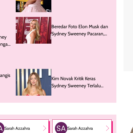
Beredar Foto Elon Musk dan
Sydney Sweeney Pacaran,
ney
Begini Faktanya
engan
ram
angis
Kim Novak Kritik Keras
Sydney Sweeney Terlalu
Seksi: Dia Salah Memerankan
Saya
Sarah Azzahra
Sarah Azzahra