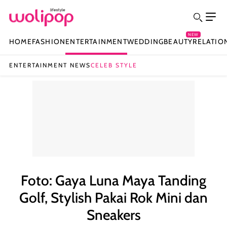
NEW
HOME
FASHION
ENTERTAINMENT
WEDDING
BEAUTY
RELATIO
ENTERTAINMENT NEWS
CELEB STYLE
Foto: Gaya Luna Maya Tanding
Golf, Stylish Pakai Rok Mini dan
Sneakers