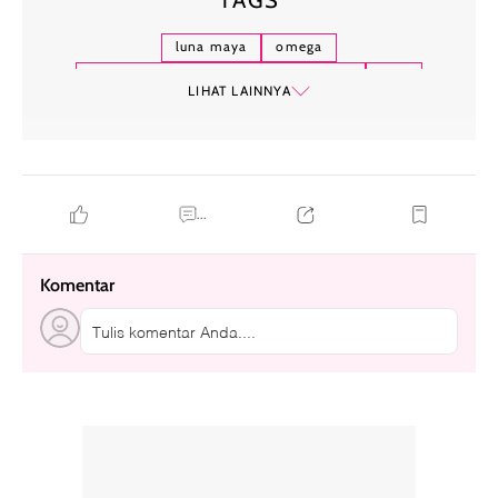
TAGS
luna maya
omega
lladies indonesia omega trophy 2025
golf
LIHAT LAINNYA
...
Komentar
Tulis komentar Anda....