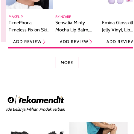
MAKEUP
SKINCARE
TimePhoria
Sensatia Minty
Emina Glosszill
Timeless Fixion Skin
Mocha Lip Balm,
Jelly Vinyl, Lip
Tint Stick,
Pelembap Bibir
Cream Glossy
ADD REVIEW
ADD REVIEW
ADD REVIE
Foundation dan
dengan Aroma
Ringan dengan 
Concealer 2-in-1
Cokelat
Bibir Plumpy
MORE
Ide Belanja Pilihan Produk Terbaik