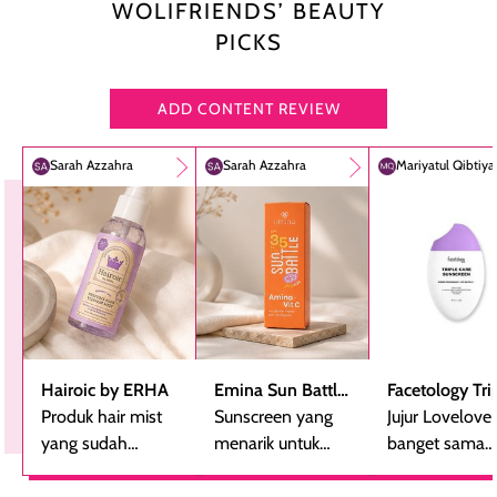
WOLIFRIENDS’ BEAUTY
PICKS
ADD CONTENT REVIEW
Sarah Azzahra
Sarah Azzahra
Mariyatul Qibtiy
Hairoic by ERHA
Emina Sun Battle
Facetology Tri
Produk hair mist
SPF 35 PA+++
Sunscreen yang
Care Sunscree
Jujur Lovelove
yang sudah
Bright Glow Fun
menarik untuk
SPF 40 PA+++
banget sama
beberapa kali
Size
dicoba, terutama
sunscreen iniii..
dibeli ulang
bagi yang mencari
suka sama