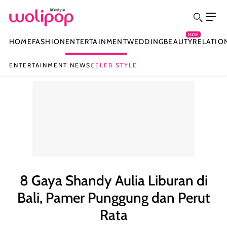
NEW
HOME
FASHION
ENTERTAINMENT
WEDDING
BEAUTY
RELATIO
ENTERTAINMENT NEWS
CELEB STYLE
8 Gaya Shandy Aulia Liburan di
Bali, Pamer Punggung dan Perut
Rata