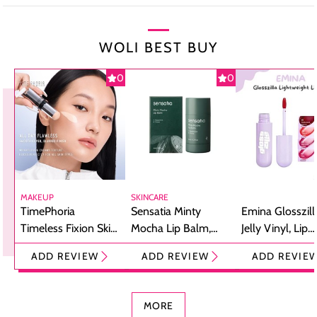
WOLI BEST BUY
0
0
MAKEUP
SKINCARE
TimePhoria
Sensatia Minty
Emina Glosszill
Timeless Fixion Skin
Mocha Lip Balm,
Jelly Vinyl, Lip
Tint Stick,
Pelembap Bibir
Cream Glossy
ADD REVIEW
ADD REVIEW
ADD REVIE
Foundation dan
dengan Aroma
Ringan dengan 
Concealer 2-in-1
Cokelat
Bibir Plumpy
MORE