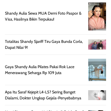
diaplikasikan.
melindungi kulit
Kemasannya
dari paparan sinar
Shandy Aulia Sewa MUA Demi Foto Paspor &
praktis dengan
UV saat
Visa, Hasilnya Bikin Terpukau!
botol spray yang
beraktivitas di
mudah digunakan
siang hari.
dan cukup ringkas
Meskipun begitu,
untuk dibawa saat
sunscreen tetap
Totalitas Shandy Sjariff Tiru Gaya Bunda Corla,
bepergian.
perlu diaplikasikan
Dapat Nilai 9!
Semprotan yang
ulang sesuai
dihasilkan juga
kebutuhan agar
merata sehingga
perlindungannya
Gaya Shandy Aulia Pilates Pakai Rok Lace
memudahkan
tetap optimal.
Menerawang Seharga Rp 109 Juta
pengaplikasian
Karena baru
tanpa membuat
pertama kali
rambut terasa
mencoba, review
Apa Itu Saraf Kejepit L4-L5? Sering Banget
berat. Perlu
ini berfokus pada
Dialami, Dokter Ungkap Gejala-Penyebabnya
diingat bahwa
kesan awal
ketahanan aroma
penggunaan.
dapat berbeda
Penilaian