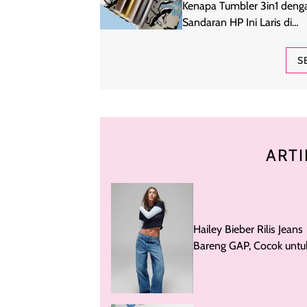
Kenapa Tumbler 3in1 deng
Sandaran HP Ini Laris di
Kalangan Anak Kuliahan?
S
ARTI
Hailey Bieber Rilis Jeans
Bareng GAP, Cocok untu
Tampil Santai Tapi Styli