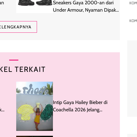
an
Sneakers Gaya 2000-an dari
KOM
Under Armour, Nyaman Dipakai
Harian Anti Lecet
KOM
ELENGKAPNYA
KEL TERKAIT
Intip Gaya Hailey Bieber di
k
Coachella 2026 Jelang
sh
Comeback Justin Bieber