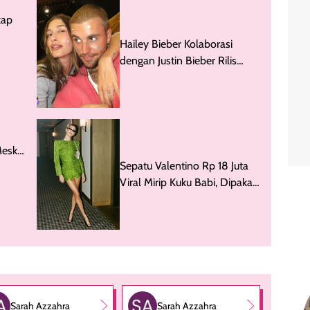
kap
Hailey Bieber Kolaborasi
i Tom
dengan Justin Bieber Rilis
Pimple Patch 'Gemes'
Meski
Sepatu Valentino Rp 18 Juta
Viral Mirip Kuku Babi, Dipakai
Hailey Bieber
Sarah Azzahra
Sarah Azzahra