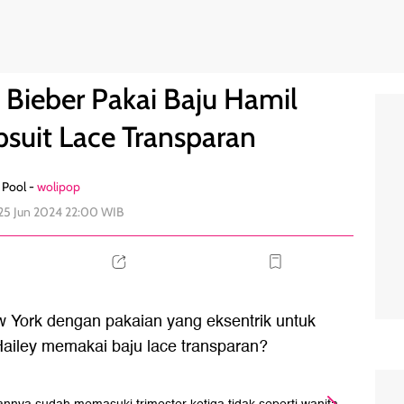
k, Jumpsuit Lace Transparan
0
 Bieber Pakai Baju Hamil
psuit Lace Transparan
Pool -
wolipop
 25 Jun 2024 22:00 WIB
w York dengan pakaian yang eksentrik untuk
Hailey memakai baju lace transparan?