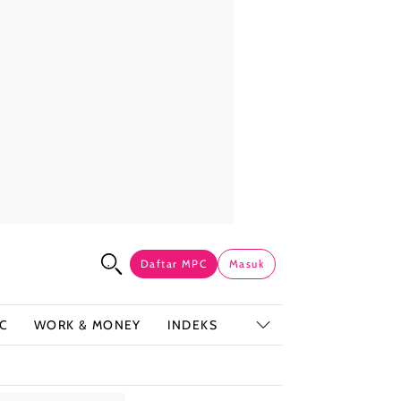
Daftar MPC
Masuk
C
WORK & MONEY
INDEKS