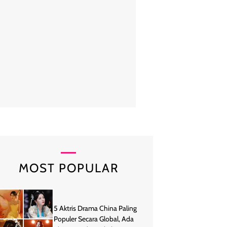
iley Bieber memamerkan perut hamilnya yang semakin membesar dala
hitam. Foto: Gotham/GC Images/Getty Images
MOST POPULAR
5 Aktris Drama China Paling
Populer Secara Global, Ada