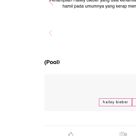
Penampilan Hailey Bieber yang usia kehamila
hamil pada umumnya yang kerap mem
(Pool)
hailey bieber
0