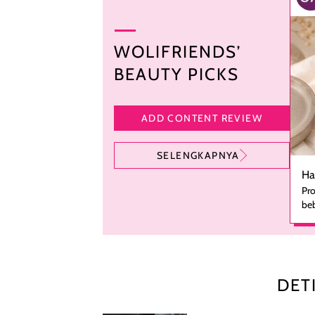
WOLIFRIENDS’
BEAUTY PICKS
ADD CONTENT REVIEW
SELENGKAPNYA
Ha
Pro
beb
ka
se
pe
ha
pe
DET
men
te