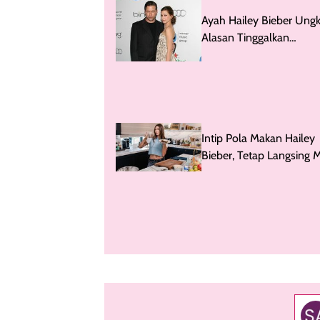
Ayah Hailey Bieber Ung
Alasan Tinggalkan
Hollywood: Tak Mau Jad
Cruise
Intip Pola Makan Hailey
Bieber, Tetap Langsing 
Hobi Makan Enak