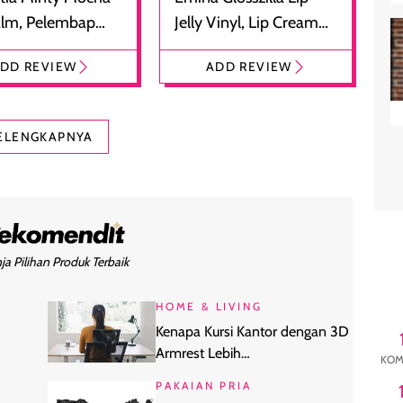
alm, Pelembap
Jelly Vinyl, Lip Cream
 dengan Aroma
Glossy Ringan dengan
DD REVIEW
ADD REVIEW
at
Efek Bibir Plumpy
ELENGKAPNYA
ja Pilihan Produk Terbaik
HOME & LIVING
Kenapa Kursi Kantor dengan 3D
Armrest Lebih
KOM
anas?
Direkomendasikan untuk WFH
PAKAIAN PRIA
Seharian?