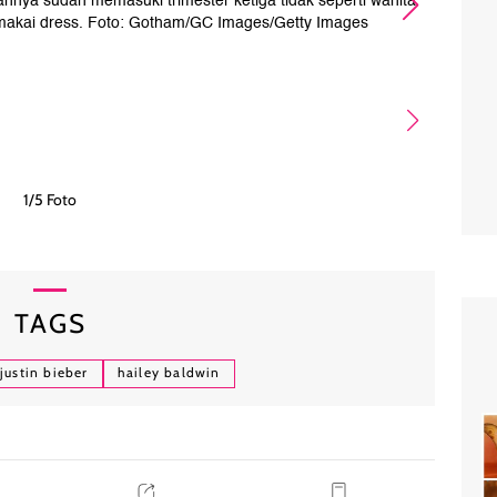
nnya sudah memasuki trimester ketiga tidak seperti wanita
Ha
akai dress. Foto: Gotham/GC Images/Getty Images
1/5 Foto
TAGS
justin bieber
hailey baldwin