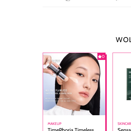
WOL
0
MAKEUP
SKINCA
TimePhoria Timeless
Sensa