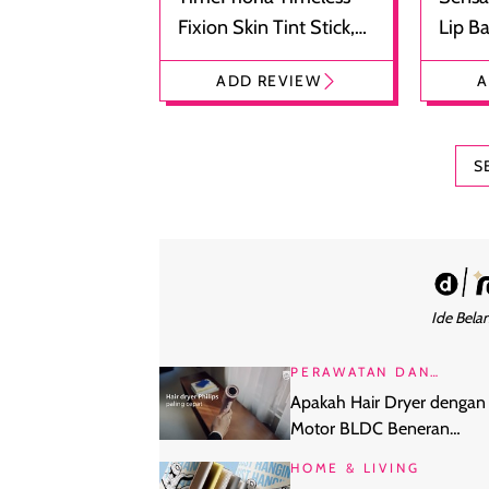
Fixion Skin Tint Stick,
Lip B
Foundation dan
Bibir
ADD REVIEW
A
Concealer 2-in-1
Cokel
S
Ide Belan
PERAWATAN DAN
KECANTIKAN
Apakah Hair Dryer dengan
Motor BLDC Beneran
Melindungi Rambut dari P
HOME & LIVING