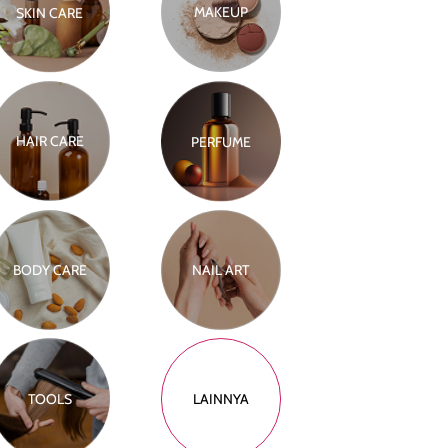
MAKEUP
SKIN CARE
HAIR CARE
PERFUME
BODY CARE
NAIL ART
TOOLS
LAINNYA