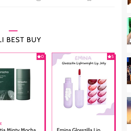
I BEST BUY
0
5
RE
tia Minty Mocha
Emina Glosszilla Lip