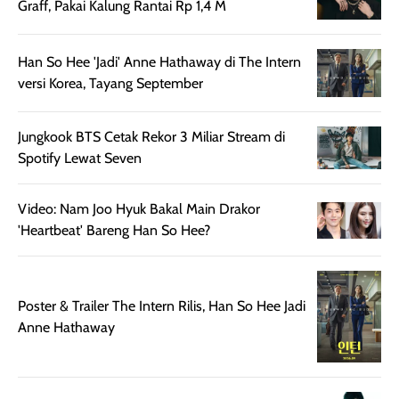
beraktivitas di luar
hasilnya tetap
ku
Graff, Pakai Kalung Rantai Rp 1,4 M
ruangan. Selain
dapat berbeda
memberikan
pada setiap jenis
Han So Hee 'Jadi' Anne Hathaway di The Intern
aroma pada
kulit. Produk ini
versi Korea, Tayang September
rambut, produk ini
mengandung
juga membantu
Amino dan
rambut terasa
Vitamin C, serta
Jungkook BTS Cetak Rekor 3 Miliar Stream di
lebih halus dan
dilengkapi SPF 35
Spotify Lewat Seven
mudah diatur
PA+++ untuk
setelah
membantu
Video: Nam Joo Hyuk Bakal Main Drakor
diaplikasikan.
melindungi kulit
'Heartbeat' Bareng Han So Hee?
Kemasannya
dari paparan sinar
praktis dengan
UV saat
botol spray yang
beraktivitas di
mudah digunakan
siang hari.
Poster & Trailer The Intern Rilis, Han So Hee Jadi
dan cukup ringkas
Meskipun begitu,
Anne Hathaway
untuk dibawa saat
sunscreen tetap
bepergian.
perlu diaplikasikan
Semprotan yang
ulang sesuai