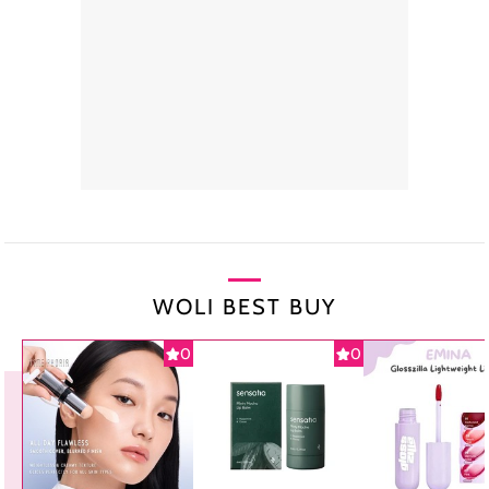
WOLI BEST BUY
0
0