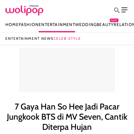
NEW
HOME
FASHION
ENTERTAINMENT
WEDDING
BEAUTY
RELATIO
ENTERTAINMENT NEWS
CELEB STYLE
7 Gaya Han So Hee Jadi Pacar
Jungkook BTS di MV Seven, Cantik
Diterpa Hujan