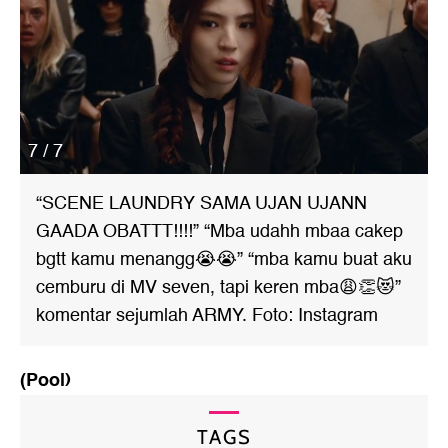
7 / 7
“SCENE LAUNDRY SAMA UJAN UJANN
GAADA OBATTT!!!!” “Mba udahh mbaa cakep
bgtt kamu menangg😭😭” “mba kamu buat aku
cemburu di MV seven, tapi keren mba😩👏😻”
komentar sejumlah ARMY. Foto: Instagram
(Pool)
TAGS