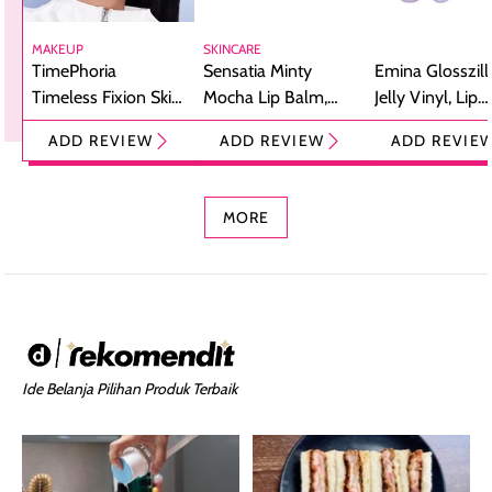
MAKEUP
SKINCARE
TimePhoria
Sensatia Minty
Emina Glosszill
Timeless Fixion Skin
Mocha Lip Balm,
Jelly Vinyl, Lip
Tint Stick,
Pelembap Bibir
Cream Glossy
ADD REVIEW
ADD REVIEW
ADD REVIE
Foundation dan
dengan Aroma
Ringan dengan 
Concealer 2-in-1
Cokelat
Bibir Plumpy
MORE
Ide Belanja Pilihan Produk Terbaik