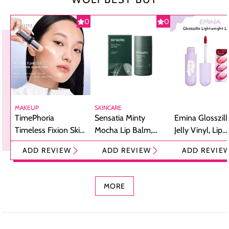
0
0
MAKEUP
SKINCARE
TimePhoria
Sensatia Minty
Emina Glosszill
Timeless Fixion Skin
Mocha Lip Balm,
Jelly Vinyl, Lip
Tint Stick,
Pelembap Bibir
Cream Glossy
ADD REVIEW
ADD REVIEW
ADD REVIE
Foundation dan
dengan Aroma
Ringan dengan 
Concealer 2-in-1
Cokelat
Bibir Plumpy
MORE