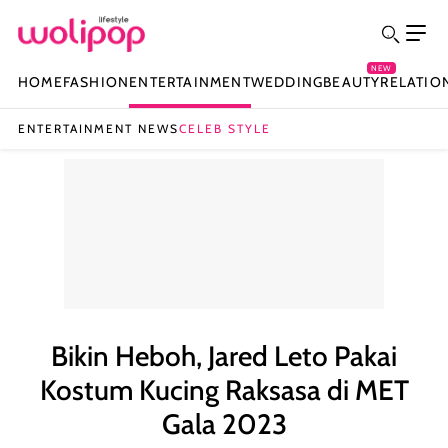
NEW
HOME
FASHION
ENTERTAINMENT
WEDDING
BEAUTY
RELATIO
ENTERTAINMENT NEWS
CELEB STYLE
Bikin Heboh, Jared Leto Pakai
Kostum Kucing Raksasa di MET
Gala 2023