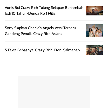
setelah
membantu
Vonis Bui Crazy Rich Tulung Selapan Bertambah
diaplikasikan.
melindungi kulit
Jadi 10 Tahun-Denda Rp 1 Miliar
Kemasannya
dari paparan sinar
praktis dengan
UV saat
botol spray yang
beraktivitas di
Sony Siapkan Charlie's Angels Versi Terbaru,
mudah digunakan
siang hari.
Gandeng Penulis Crazy Rich Asians
dan cukup ringkas
Meskipun begitu,
untuk dibawa saat
sunscreen tetap
5 Fakta Bebasnya 'Crazy Rich' Doni Salmanan
bepergian.
perlu diaplikasikan
Semprotan yang
ulang sesuai
dihasilkan juga
kebutuhan agar
merata sehingga
perlindungannya
memudahkan
tetap optimal.
pengaplikasian
Karena baru
tanpa membuat
pertama kali
rambut terasa
mencoba, review
berat. Perlu
ini berfokus pada
diingat bahwa
kesan awal