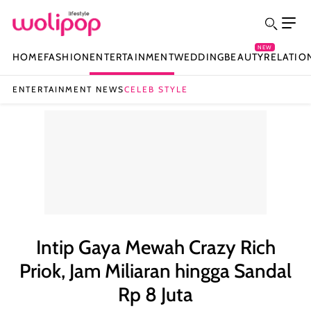
NEW
HOME
FASHION
ENTERTAINMENT
WEDDING
BEAUTY
RELATIO
ENTERTAINMENT NEWS
CELEB STYLE
Intip Gaya Mewah Crazy Rich
Priok, Jam Miliaran hingga Sandal
Rp 8 Juta