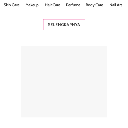
Skin Care
Makeup
Hair Care
Perfume
Body Care
Nail Art
SELENGKAPNYA