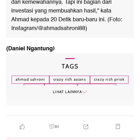
dari kemewahannya. Tapi ini bagian dari
investasi yang membuahkan hasil," kata
Ahmad kepada 20 Detik baru-baru ini. (Foto:
Instagram/@ahmadsahroni88)
(Daniel Ngantung)
TAGS
ahmad sahroni
crazy rich asians
crazy rich priok
ferrari
semir sepatu
cerita inspiratif
LIHAT LAINNYA
30