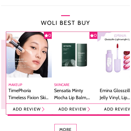
WOLI BEST BUY
0
0
MAKEUP
SKINCARE
TimePhoria
Sensatia Minty
Emina Glosszill
Timeless Fixion Skin
Mocha Lip Balm,
Jelly Vinyl, Lip
Tint Stick,
Pelembap Bibir
Cream Glossy
ADD REVIEW
ADD REVIEW
ADD REVIE
Foundation dan
dengan Aroma
Ringan dengan 
Concealer 2-in-1
Cokelat
Bibir Plumpy
MORE