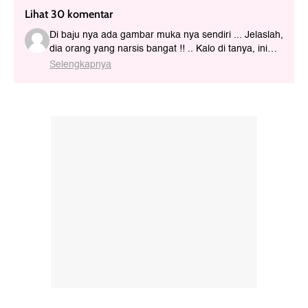
Lihat 30 komentar
Di baju nya ada gambar muka nya sendiri ... Jelaslah,
dia orang yang narsis bangat !! .. Kalo di tanya, ini
gambar wajah mu sendiri ya ... Oh bukan, itu cuman
Selengkapnya
tampang gue ko ...