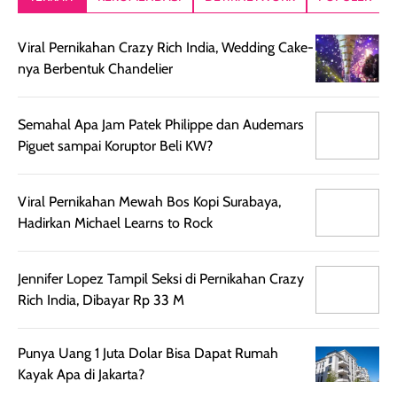
setelah
akhir yang
pas buat nakar
digunakan.
nyaman tanpa
sunscreennya.
Viral Pernikahan Crazy Rich India, Wedding Cake-
Wanginya tidak
terasa lengket
terus udah SP
nya Berbentuk Chandelier
terasa berlebihan
berlebihan. Varian
40 yang pasti
sehingga tetap
Bright Glow
cocok dipakai 
nyaman dipakai
memberikan efek
aktifitas outdo
Semahal Apa Jam Patek Philippe dan Audemars
untuk aktivitas
akhir yang
juga. baru
Piguet sampai Koruptor Beli KW?
harian, baik
membuat kulit
pemakaaian 6
sebelum maupun
tampak lebih
bulan tapi ker
setelah
cerah, namun
bersihnya mu
Viral Pernikahan Mewah Bos Kopi Surabaya,
beraktivitas di luar
hasilnya tetap
ku
Hadirkan Michael Learns to Rock
ruangan. Selain
dapat berbeda
memberikan
pada setiap jenis
Jennifer Lopez Tampil Seksi di Pernikahan Crazy
aroma pada
kulit. Produk ini
Rich India, Dibayar Rp 33 M
rambut, produk ini
mengandung
juga membantu
Amino dan
rambut terasa
Vitamin C, serta
Punya Uang 1 Juta Dolar Bisa Dapat Rumah
lebih halus dan
dilengkapi SPF 35
Kayak Apa di Jakarta?
mudah diatur
PA+++ untuk