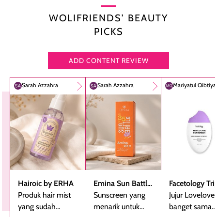
WOLIFRIENDS’ BEAUTY
PICKS
ADD CONTENT REVIEW
Sarah Azzahra
Sarah Azzahra
Mariyatul Qibtiy
Hairoic by ERHA
Emina Sun Battle
Facetology Tri
Produk hair mist
SPF 35 PA+++
Sunscreen yang
Care Sunscree
Jujur Lovelove
yang sudah
Bright Glow Fun
menarik untuk
SPF 40 PA+++
banget sama