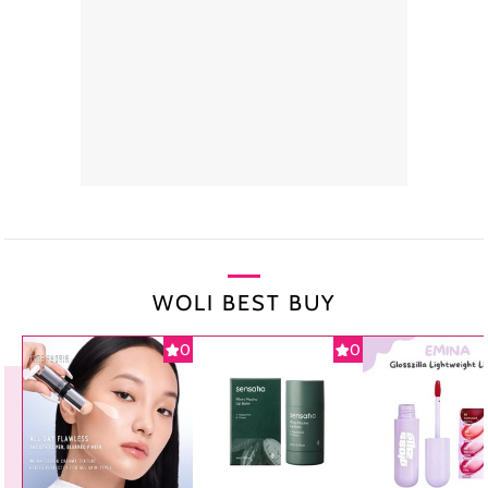
WOLI BEST BUY
0
0