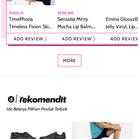
MAKEUP
SKINCARE
TimePhoria
Sensatia Minty
Emina Glosszill
Timeless Fixion Skin
Mocha Lip Balm,
Jelly Vinyl, Lip
Tint Stick,
Pelembap Bibir
Cream Glossy
ADD REVIEW
ADD REVIEW
ADD REVIE
Foundation dan
dengan Aroma
Ringan dengan 
Concealer 2-in-1
Cokelat
Bibir Plumpy
MORE
Ide Belanja Pilihan Produk Terbaik