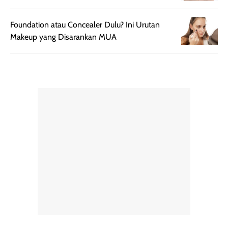
dihasilkan juga
kebutuhan agar
merata sehingga
perlindungannya
Foundation atau Concealer Dulu? Ini Urutan
memudahkan
tetap optimal.
Makeup yang Disarankan MUA
pengaplikasian
Karena baru
tanpa membuat
pertama kali
rambut terasa
mencoba, review
berat. Perlu
ini berfokus pada
diingat bahwa
kesan awal
ketahanan aroma
penggunaan.
dapat berbeda
Penilaian
pada setiap orang,
mengenai
tergantung jenis
performa dalam
rambut, aktivitas,
jangka panjang,
dan kondisi
seperti
lingkungan.
kenyamanan
Namun, dari
setelah
pengalaman
pemakaian rutin
penggunaan
atau
hingga repurchase
kecocokannya