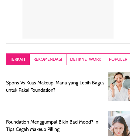
tetap masuk
bepergian. Dari
Kalau dipakai
dalam rutinitas.
penggunaan
dibawah mak
Hair mist ini
pertama,
juga ga peelin
memiliki aroma
teksturnya terasa
jadi nyaman gi
yang lembut dan
ringan dan mudah
Packagingnya 
memberikan
diratakan di kulit.
plastik tutup ul
kesan rambut
Produk juga
mutul botolny
lebih segar
memberikan hasil
meruncing jadi
TERKAIT
REKOMENDASI
DETIKNETWORK
POPULER
setelah
akhir yang
pas buat nakar
digunakan.
nyaman tanpa
sunscreennya.
Wanginya tidak
terasa lengket
terus udah SP
Spons Vs Kuas Makeup, Mana yang Lebih Bagus
terasa berlebihan
berlebihan. Varian
40 yang pasti
untuk Pakai Foundation?
sehingga tetap
Bright Glow
cocok dipakai 
nyaman dipakai
memberikan efek
aktifitas outdo
untuk aktivitas
akhir yang
juga. baru
harian, baik
membuat kulit
pemakaaian 6
sebelum maupun
tampak lebih
bulan tapi ker
Foundation Menggumpal Bikin Bad Mood? Ini
setelah
cerah, namun
bersihnya mu
Tips Cegah Makeup Pilling