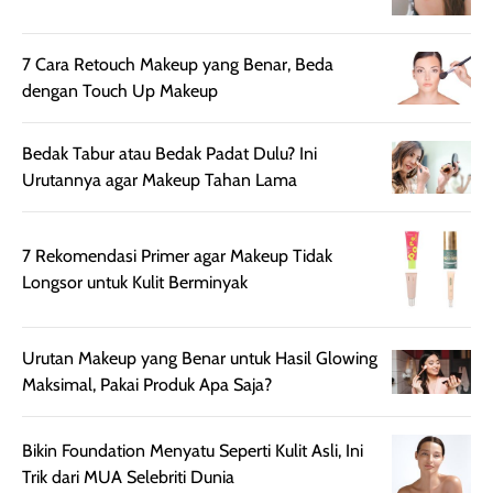
beraktivitas di luar
hasilnya tetap
ku
ruangan. Selain
dapat berbeda
memberikan
pada setiap jenis
7 Cara Retouch Makeup yang Benar, Beda
aroma pada
kulit. Produk ini
dengan Touch Up Makeup
rambut, produk ini
mengandung
juga membantu
Amino dan
Bedak Tabur atau Bedak Padat Dulu? Ini
rambut terasa
Vitamin C, serta
Urutannya agar Makeup Tahan Lama
lebih halus dan
dilengkapi SPF 35
mudah diatur
PA+++ untuk
setelah
membantu
7 Rekomendasi Primer agar Makeup Tidak
diaplikasikan.
melindungi kulit
Longsor untuk Kulit Berminyak
Kemasannya
dari paparan sinar
praktis dengan
UV saat
botol spray yang
beraktivitas di
Urutan Makeup yang Benar untuk Hasil Glowing
mudah digunakan
siang hari.
Maksimal, Pakai Produk Apa Saja?
dan cukup ringkas
Meskipun begitu,
untuk dibawa saat
sunscreen tetap
Bikin Foundation Menyatu Seperti Kulit Asli, Ini
bepergian.
perlu diaplikasikan
Trik dari MUA Selebriti Dunia
Semprotan yang
ulang sesuai