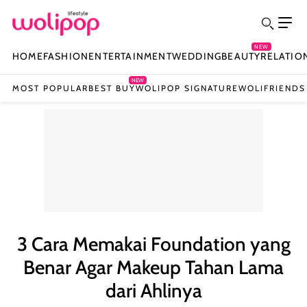
NEW
HOME
FASHION
ENTERTAINMENT
WEDDING
BEAUTY
RELATIO
NEW
MOST POPULAR
BEST BUY
WOLIPOP SIGNATURE
WOLIFRIENDS
3 Cara Memakai Foundation yang
Benar Agar Makeup Tahan Lama
dari Ahlinya