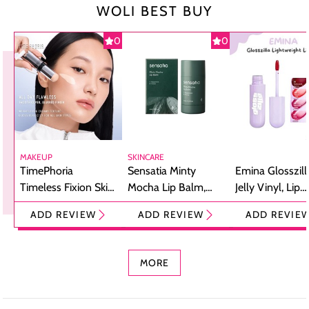
WOLI BEST BUY
0
0
MAKEUP
SKINCARE
TimePhoria
Sensatia Minty
Emina Glosszill
Timeless Fixion Skin
Mocha Lip Balm,
Jelly Vinyl, Lip
Tint Stick,
Pelembap Bibir
Cream Glossy
ADD REVIEW
ADD REVIEW
ADD REVIE
Foundation dan
dengan Aroma
Ringan dengan 
Concealer 2-in-1
Cokelat
Bibir Plumpy
MORE