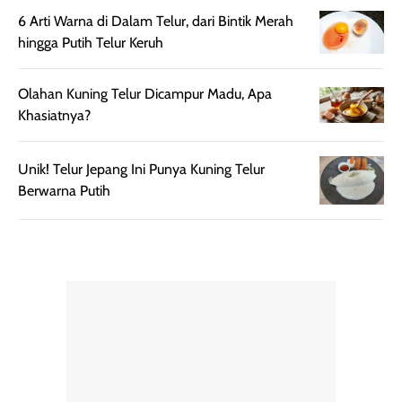
praktis dengan
UV saat
6 Arti Warna di Dalam Telur, dari Bintik Merah
botol spray yang
beraktivitas di
hingga Putih Telur Keruh
mudah digunakan
siang hari.
dan cukup ringkas
Meskipun begitu,
Olahan Kuning Telur Dicampur Madu, Apa
untuk dibawa saat
sunscreen tetap
Khasiatnya?
bepergian.
perlu diaplikasikan
Semprotan yang
ulang sesuai
dihasilkan juga
kebutuhan agar
Unik! Telur Jepang Ini Punya Kuning Telur
merata sehingga
perlindungannya
Berwarna Putih
memudahkan
tetap optimal.
pengaplikasian
Karena baru
tanpa membuat
pertama kali
rambut terasa
mencoba, review
berat. Perlu
ini berfokus pada
diingat bahwa
kesan awal
ketahanan aroma
penggunaan.
dapat berbeda
Penilaian
pada setiap orang,
mengenai
tergantung jenis
performa dalam