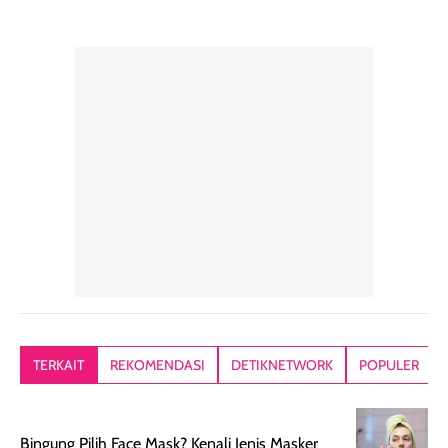
pelengkap
ukuran yang lebih
gampang
perawatan
praktis.
diratakan, ada
rambut sehari-
Kemasannya
sensai dinginy
hari. Pengalaman
ringkas sehingga
ada efek
penggunaan yang
mudah disimpan
lembabnya ju
konsisten menjadi
di dalam pouch
karna kulit aku
alasan produk ini
atau dibawa saat
kering meront
tetap masuk
bepergian. Dari
Kalau dipakai
dalam rutinitas.
penggunaan
dibawah mak
Hair mist ini
pertama,
juga ga peelin
memiliki aroma
teksturnya terasa
jadi nyaman gi
yang lembut dan
ringan dan mudah
Packagingnya 
memberikan
diratakan di kulit.
plastik tutup ul
kesan rambut
Produk juga
mutul botolny
lebih segar
memberikan hasil
meruncing jadi
TERKAIT
REKOMENDASI
DETIKNETWORK
POPULER
setelah
akhir yang
pas buat nakar
digunakan.
nyaman tanpa
sunscreennya.
Wanginya tidak
terasa lengket
terus udah SP
Bingung Pilih Face Mask? Kenali Jenis Masker