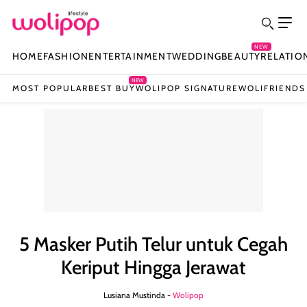
NEW
HOME
FASHION
ENTERTAINMENT
WEDDING
BEAUTY
RELATIO
NEW
MOST POPULAR
BEST BUY
WOLIPOP SIGNATURE
WOLIFRIENDS
5 Masker Putih Telur untuk Cegah
Keriput Hingga Jerawat
Lusiana Mustinda -
Wolipop