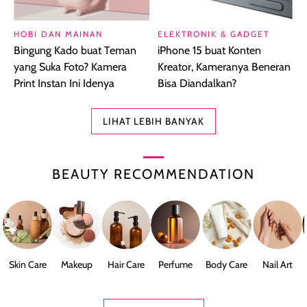
HOBI DAN MAINAN
ELEKTRONIK & GADGET
Bingung Kado buat Teman
iPhone 15 buat Konten
yang Suka Foto? Kamera
Kreator, Kameranya Beneran
Print Instan Ini Idenya
Bisa Diandalkan?
LIHAT LEBIH BANYAK
BEAUTY RECOMMENDATION
Skin Care
Makeup
Hair Care
Perfume
Body Care
Nail Art