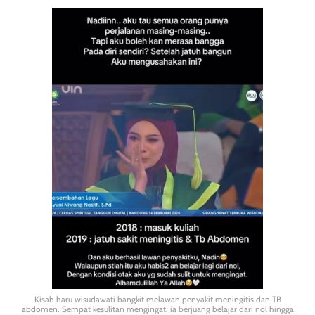
Kisah haru wisudawati bangkit melawan penyakit meningitis dan TB
abdomen. Sempat kesulitan mengingat, ia berjuang belajar dari nol hingga