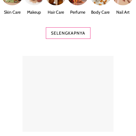
Skin Care
Makeup
Hair Care
Perfume
Body Care
Nail Art
SELENGKAPNYA