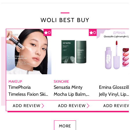
WOLI BEST BUY
0
0
MAKEUP
SKINCARE
TimePhoria
Sensatia Minty
Emina Glosszill
Timeless Fixion Skin
Mocha Lip Balm,
Jelly Vinyl, Lip
Tint Stick,
Pelembap Bibir
Cream Glossy
ADD REVIEW
ADD REVIEW
ADD REVIE
Foundation dan
dengan Aroma
Ringan dengan 
Concealer 2-in-1
Cokelat
Bibir Plumpy
MORE