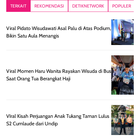
lebih segar
memberikan hasil
meruncing jadi
TERKAIT
REKOMENDASI
DETIKNETWORK
POPULER
setelah
akhir yang
pas buat nakar
digunakan.
nyaman tanpa
sunscreennya.
Wanginya tidak
terasa lengket
terus udah SP
Viral Pidato Wisudawati Asal Palu di Atas Podium,
terasa berlebihan
berlebihan. Varian
40 yang pasti
Bikin Satu Aula Menangis
sehingga tetap
Bright Glow
cocok dipakai 
nyaman dipakai
memberikan efek
aktifitas outdo
untuk aktivitas
akhir yang
juga. baru
harian, baik
membuat kulit
pemakaaian 6
sebelum maupun
tampak lebih
bulan tapi ker
Viral Momen Haru Wanita Rayakan Wisuda di Bus
setelah
cerah, namun
bersihnya mu
Saat Orang Tua Berangkat Haji
beraktivitas di luar
hasilnya tetap
ku
ruangan. Selain
dapat berbeda
memberikan
pada setiap jenis
aroma pada
kulit. Produk ini
rambut, produk ini
mengandung
VIral Kisah Perjuangan Anak Tukang Taman Lulus
juga membantu
Amino dan
S2 Cumlaude dari Undip
rambut terasa
Vitamin C, serta
lebih halus dan
dilengkapi SPF 35