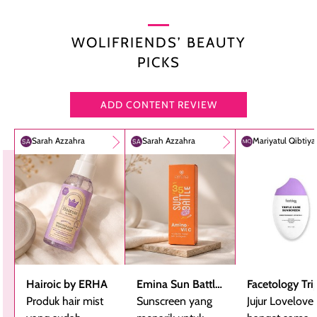
WOLIFRIENDS’ BEAUTY
PICKS
ADD CONTENT REVIEW
Sarah Azzahra
Sarah Azzahra
Mariyatul Qibtiy
Hairoic by ERHA
Emina Sun Battle
Facetology Tri
Produk hair mist
SPF 35 PA+++
Sunscreen yang
Care Sunscree
Jujur Lovelove