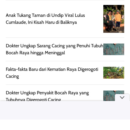
mudah diatur
PA+++ untuk
setelah
membantu
Anak Tukang Taman di Undip Viral Lulus
diaplikasikan.
melindungi kulit
Cumlaude, Ini Kisah Haru di Baliknya
Kemasannya
dari paparan sinar
praktis dengan
UV saat
botol spray yang
beraktivitas di
Dokter Ungkap Sarang Cacing yang Penuhi Tubuh
mudah digunakan
siang hari.
Bocah Raya hingga Meninggal
dan cukup ringkas
Meskipun begitu,
untuk dibawa saat
sunscreen tetap
bepergian.
perlu diaplikasikan
Fakta-fakta Baru dari Kematian Raya Digerogoti
Semprotan yang
ulang sesuai
Cacing
dihasilkan juga
kebutuhan agar
merata sehingga
perlindungannya
Dokter Ungkap Penyakit Bocah Raya yang
memudahkan
tetap optimal.
Tubuhnya Digerogoti Cacing
pengaplikasian
Karena baru
tanpa membuat
pertama kali
Kronologi dan Fakta Kisah Pilu Raya serta Cacing
rambut terasa
mencoba, review
di Tubuhnya
berat. Perlu
ini berfokus pada