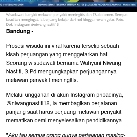
Wisudawati bangkit melawan penyakit meningitis dan TB abdomen. Sempat
kesulitan mengingat, ia berjuang belajar dari nol hingga meraih gelar. Foto:
Dok. Instagram @niwangnastiti18.
Bandung
-
Prosesi wisuda ini viral karena terselip sebuah
kisah perjuangan yang menggetarkan hati.
Seorang wisudawati bernama Wahyuni Niwang
Nastiti, S.Pd mengungkapkan perjuangannya
melawan penyakit meningitis.
Melalui unggahan di akun Instagram pribadinya,
@niwangnastiti18, ia membagikan perjalanan
panjang saat harus berjuang melawan penyakit
mematikan demi menyelesaikan pendidikannya.
"
Aku tau semua orang punya perjalanan masing-