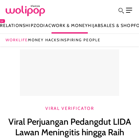
EW
Y
RELATIONSHIP
ZODIAC
WORK & MONEY
HIJAB
SALES & SHOP
F
WORKLIFE
MONEY HACKS
INSPIRING PEOPLE
VIRAL VERIFICATOR
Viral Perjuangan Pedangdut LIDA
Lawan Meningitis hingga Raih