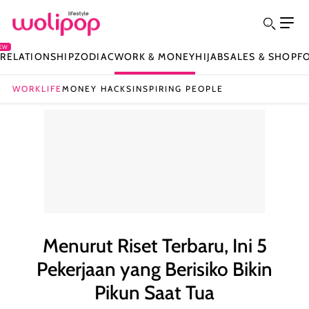
EW
Y
RELATIONSHIP
ZODIAC
WORK & MONEY
HIJAB
SALES & SHOP
F
WORKLIFE
MONEY HACKS
INSPIRING PEOPLE
Menurut Riset Terbaru, Ini 5
Pekerjaan yang Berisiko Bikin
Pikun Saat Tua