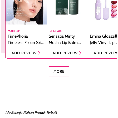
MAKEUP
SKINCARE
TimePhoria
Sensatia Minty
Emina Glosszill
Timeless Fixion Skin
Mocha Lip Balm,
Jelly Vinyl, Lip
Tint Stick,
Pelembap Bibir
Cream Glossy
ADD REVIEW
ADD REVIEW
ADD REVIE
Foundation dan
dengan Aroma
Ringan dengan 
Concealer 2-in-1
Cokelat
Bibir Plumpy
MORE
Ide Belanja Pilihan Produk Terbaik