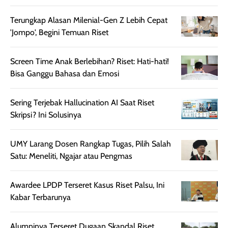
harian, baik
membuat kulit
pemakaaian 6
sebelum maupun
tampak lebih
bulan tapi ker
Terungkap Alasan Milenial-Gen Z Lebih Cepat
setelah
cerah, namun
bersihnya mu
'Jompo', Begini Temuan Riset
beraktivitas di luar
hasilnya tetap
ku
ruangan. Selain
dapat berbeda
Screen Time Anak Berlebihan? Riset: Hati-hati!
memberikan
pada setiap jenis
Bisa Ganggu Bahasa dan Emosi
aroma pada
kulit. Produk ini
rambut, produk ini
mengandung
Sering Terjebak Hallucination AI Saat Riset
juga membantu
Amino dan
Skripsi? Ini Solusinya
rambut terasa
Vitamin C, serta
lebih halus dan
dilengkapi SPF 35
mudah diatur
PA+++ untuk
UMY Larang Dosen Rangkap Tugas, Pilih Salah
setelah
membantu
Satu: Meneliti, Ngajar atau Pengmas
diaplikasikan.
melindungi kulit
Kemasannya
dari paparan sinar
Awardee LPDP Terseret Kasus Riset Palsu, Ini
praktis dengan
UV saat
Kabar Terbarunya
botol spray yang
beraktivitas di
mudah digunakan
siang hari.
Alumninya Terseret Dugaan Skandal Riset
dan cukup ringkas
Meskipun begitu,