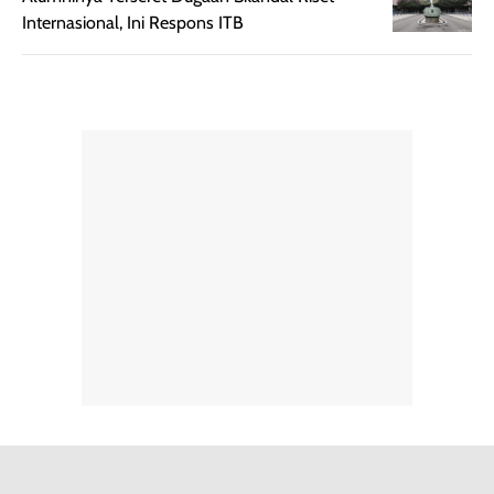
Internasional, Ini Respons ITB
untuk dibawa saat
sunscreen tetap
bepergian.
perlu diaplikasikan
Semprotan yang
ulang sesuai
dihasilkan juga
kebutuhan agar
merata sehingga
perlindungannya
memudahkan
tetap optimal.
pengaplikasian
Karena baru
tanpa membuat
pertama kali
rambut terasa
mencoba, review
berat. Perlu
ini berfokus pada
diingat bahwa
kesan awal
ketahanan aroma
penggunaan.
dapat berbeda
Penilaian
pada setiap orang,
mengenai
tergantung jenis
performa dalam
rambut, aktivitas,
jangka panjang,
dan kondisi
seperti
lingkungan.
kenyamanan