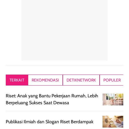
hari. Pengalaman
ringkas sehingga
ada efek
penggunaan yang
mudah disimpan
lembabnya ju
konsisten menjadi
di dalam pouch
karna kulit aku
alasan produk ini
atau dibawa saat
kering meront
tetap masuk
bepergian. Dari
Kalau dipakai
dalam rutinitas.
penggunaan
dibawah mak
Hair mist ini
pertama,
juga ga peelin
memiliki aroma
teksturnya terasa
jadi nyaman gi
yang lembut dan
ringan dan mudah
Packagingnya 
memberikan
diratakan di kulit.
plastik tutup ul
kesan rambut
Produk juga
mutul botolny
lebih segar
memberikan hasil
meruncing jadi
TERKAIT
REKOMENDASI
DETIKNETWORK
POPULER
setelah
akhir yang
pas buat nakar
digunakan.
nyaman tanpa
sunscreennya.
Riset: Anak yang Bantu Pekerjaan Rumah, Lebih
Wanginya tidak
terasa lengket
terus udah SP
Berpeluang Sukses Saat Dewasa
terasa berlebihan
berlebihan. Varian
40 yang pasti
sehingga tetap
Bright Glow
cocok dipakai 
nyaman dipakai
memberikan efek
aktifitas outdo
Publikasi Ilmiah dan Slogan Riset Berdampak
untuk aktivitas
akhir yang
juga. baru