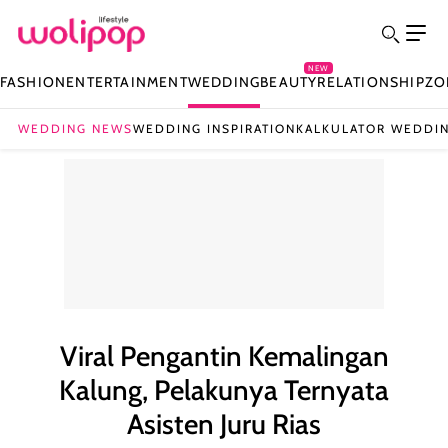
NEW
FASHION
ENTERTAINMENT
WEDDING
BEAUTY
RELATIONSHIP
ZO
WEDDING NEWS
WEDDING INSPIRATION
KALKULATOR WEDDI
Viral Pengantin Kemalingan
Kalung, Pelakunya Ternyata
Asisten Juru Rias