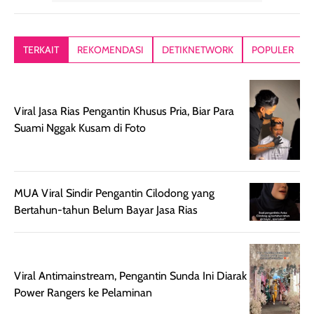
memberikan
diratakan di kulit.
plastik tutup ul
kesan rambut
Produk juga
mutul botolny
lebih segar
memberikan hasil
meruncing jadi
TERKAIT
REKOMENDASI
DETIKNETWORK
POPULER
setelah
akhir yang
pas buat nakar
digunakan.
nyaman tanpa
sunscreennya.
Wanginya tidak
terasa lengket
terus udah SP
terasa berlebihan
berlebihan. Varian
40 yang pasti
Viral Jasa Rias Pengantin Khusus Pria, Biar Para
sehingga tetap
Bright Glow
cocok dipakai 
Suami Nggak Kusam di Foto
nyaman dipakai
memberikan efek
aktifitas outdo
untuk aktivitas
akhir yang
juga. baru
harian, baik
membuat kulit
pemakaaian 6
MUA Viral Sindir Pengantin Cilodong yang
sebelum maupun
tampak lebih
bulan tapi ker
Bertahun-tahun Belum Bayar Jasa Rias
setelah
cerah, namun
bersihnya mu
beraktivitas di luar
hasilnya tetap
ku
ruangan. Selain
dapat berbeda
memberikan
pada setiap jenis
Viral Antimainstream, Pengantin Sunda Ini Diarak
aroma pada
kulit. Produk ini
Power Rangers ke Pelaminan
rambut, produk ini
mengandung
juga membantu
Amino dan