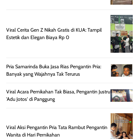
rambut terasa
Vitamin C, serta
lebih halus dan
dilengkapi SPF 35
mudah diatur
PA+++ untuk
setelah
membantu
Viral Cerita Gen Z Nikah Gratis di KUA: Tampil
diaplikasikan.
melindungi kulit
Estetik dan Elegan Biaya Rp 0
Kemasannya
dari paparan sinar
praktis dengan
UV saat
botol spray yang
beraktivitas di
mudah digunakan
siang hari.
Pria Samarinda Buka Jasa Rias Pengantin Pria:
dan cukup ringkas
Meskipun begitu,
Banyak yang Wajahnya Tak Terurus
untuk dibawa saat
sunscreen tetap
bepergian.
perlu diaplikasikan
Viral Acara Pernikahan Tak Biasa, Pengantin Justru
Semprotan yang
ulang sesuai
'Adu Jotos' di Panggung
dihasilkan juga
kebutuhan agar
merata sehingga
perlindungannya
memudahkan
tetap optimal.
pengaplikasian
Karena baru
Viral Aksi Pengantin Pria Tata Rambut Pengantin
tanpa membuat
pertama kali
Wanita di Hari Pernikahan