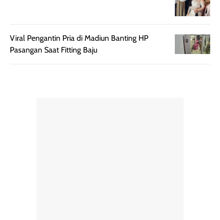
rambut terasa
mencoba, review
berat. Perlu
ini berfokus pada
diingat bahwa
kesan awal
ketahanan aroma
penggunaan.
Viral Pengantin Pria di Madiun Banting HP
dapat berbeda
Penilaian
Pasangan Saat Fitting Baju
pada setiap orang,
mengenai
tergantung jenis
performa dalam
rambut, aktivitas,
jangka panjang,
dan kondisi
seperti
lingkungan.
kenyamanan
Namun, dari
setelah
pengalaman
pemakaian rutin
penggunaan
atau
hingga repurchase
kecocokannya
beberapa kali,
pada berbagai
performanya
kondisi kulit,
terasa cukup
masih
konsisten untuk
memerlukan
penggunaan
penggunaan lebih