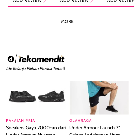
ADD REVIEW
ADD REVIEW
ADD REVIE
Foundation dan
dengan Aroma
Ringan dengan 
Concealer 2-in-1
Cokelat
Bibir Plumpy
MORE
Ide Belanja Pilihan Produk Terbaik
PAKAIAN PRIA
OLAHRAGA
Sneakers Gaya 2000-an dari
Under Armour Launch 7",
Under Armour, Nyaman
Celana Lari dengan Liner