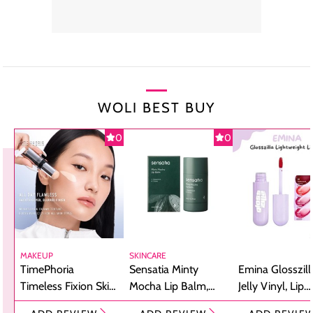
WOLI BEST BUY
0
0
MAKEUP
SKINCARE
TimePhoria
Sensatia Minty
Emina Glosszill
Timeless Fixion Skin
Mocha Lip Balm,
Jelly Vinyl, Lip
Tint Stick,
Pelembap Bibir
Cream Glossy