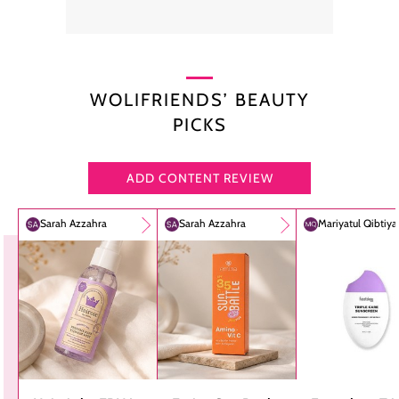
WOLIFRIENDS’ BEAUTY
PICKS
ADD CONTENT REVIEW
Sarah Azzahra
Sarah Azzahra
Mariyatul Qibtiy