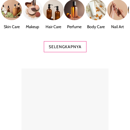
Skin Care
Makeup
Hair Care
Perfume
Body Care
Nail Art
SELENGKAPNYA