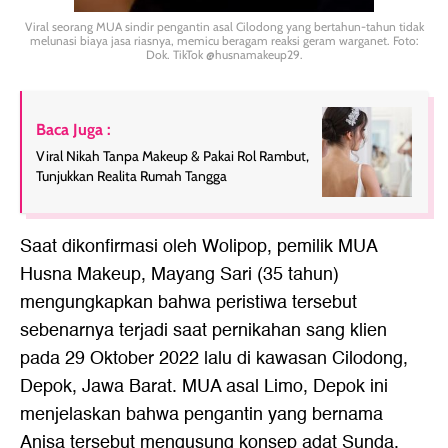
Viral seorang MUA sindir pengantin asal Cilodong yang bertahun-tahun tidak
melunasi biaya jasa riasnya, memicu beragam reaksi geram warganet. Foto:
Dok. TikTok @husnamakeup29.
Baca Juga :
Viral Nikah Tanpa Makeup & Pakai Rol Rambut,
Tunjukkan Realita Rumah Tangga
Saat dikonfirmasi oleh Wolipop, pemilik MUA
Husna Makeup, Mayang Sari (35 tahun)
mengungkapkan bahwa peristiwa tersebut
sebenarnya terjadi saat pernikahan sang klien
pada 29 Oktober 2022 lalu di kawasan Cilodong,
Depok, Jawa Barat. MUA asal Limo, Depok ini
menjelaskan bahwa pengantin yang bernama
Anisa tersebut mengusung konsep adat Sunda,