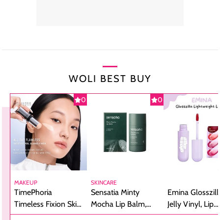
WOLI BEST BUY
0
0
MAKEUP
SKINCARE
TimePhoria
Sensatia Minty
Emina Glosszill
Timeless Fixion Skin
Mocha Lip Balm,
Jelly Vinyl, Lip
Tint Stick,
Pelembap Bibir
Cream Glossy