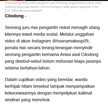
Viral seorang MUA sindir pengantin asal Cilodong yang bertahun-tahun tidak
melunasi biaya jasa riasnya, memicu beragam reaksi geram warganet. Foto:
Dok. TikTok @husnamakeup29.
Cilodong
-
Seorang juru rias pengantin nekat menagih utang
kliennya lewat media sosial. Melalui unggahan
video di akun Instagram @husnamakeup29,
penata rias secara terang-terangan menyindir
seorang pengantin bernama Anisa asal Cilodong
yang disebut-sebut belum melunasi biaya jasanya
selama bertahun-tahun.
Dalam cuplikan video yang beredar, wanita
berhijab hitam tersebut tampak menyampaikan
kekecewaannya dengan menyelipkan kalimat
sindiran yang menohok.