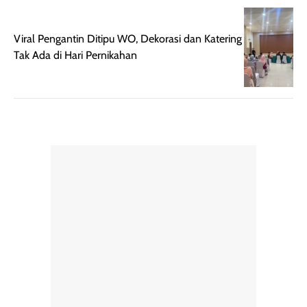
rambut terasa
mencoba, review
berat. Perlu
ini berfokus pada
Viral Pengantin Ditipu WO, Dekorasi dan Katering
diingat bahwa
kesan awal
Tak Ada di Hari Pernikahan
ketahanan aroma
penggunaan.
dapat berbeda
Penilaian
pada setiap orang,
mengenai
tergantung jenis
performa dalam
rambut, aktivitas,
jangka panjang,
dan kondisi
seperti
lingkungan.
kenyamanan
Namun, dari
setelah
pengalaman
pemakaian rutin
penggunaan
atau
hingga repurchase
kecocokannya
beberapa kali,
pada berbagai
performanya
kondisi kulit,
terasa cukup
masih
konsisten untuk
memerlukan