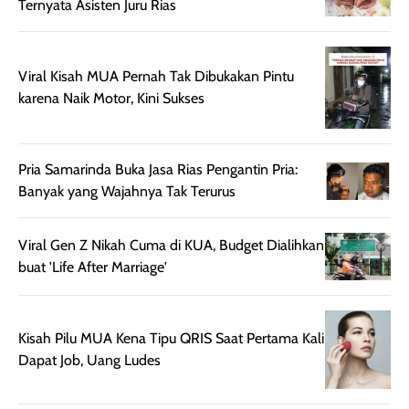
Ternyata Asisten Juru Rias
juga membantu
Amino dan
rambut terasa
Vitamin C, serta
lebih halus dan
dilengkapi SPF 35
Viral Kisah MUA Pernah Tak Dibukakan Pintu
mudah diatur
PA+++ untuk
karena Naik Motor, Kini Sukses
setelah
membantu
diaplikasikan.
melindungi kulit
Kemasannya
dari paparan sinar
praktis dengan
UV saat
Pria Samarinda Buka Jasa Rias Pengantin Pria:
botol spray yang
beraktivitas di
Banyak yang Wajahnya Tak Terurus
mudah digunakan
siang hari.
dan cukup ringkas
Meskipun begitu,
Viral Gen Z Nikah Cuma di KUA, Budget Dialihkan
untuk dibawa saat
sunscreen tetap
buat 'Life After Marriage'
bepergian.
perlu diaplikasikan
Semprotan yang
ulang sesuai
dihasilkan juga
kebutuhan agar
Kisah Pilu MUA Kena Tipu QRIS Saat Pertama Kali
merata sehingga
perlindungannya
Dapat Job, Uang Ludes
memudahkan
tetap optimal.
pengaplikasian
Karena baru
tanpa membuat
pertama kali