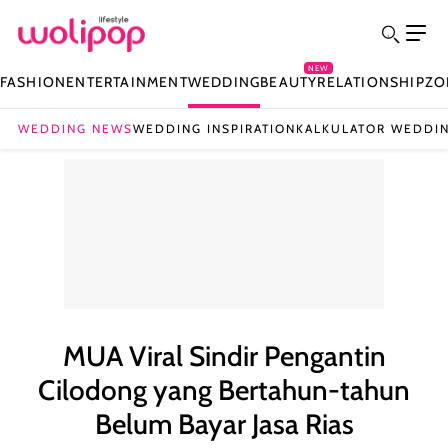
NEW
FASHION
ENTERTAINMENT
WEDDING
BEAUTY
RELATIONSHIP
ZO
WEDDING NEWS
WEDDING INSPIRATION
KALKULATOR WEDDI
MUA Viral Sindir Pengantin
Cilodong yang Bertahun-tahun
Belum Bayar Jasa Rias