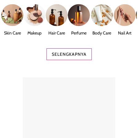
Skin Care
Makeup
Hair Care
Perfume
Body Care
Nail Art
SELENGKAPNYA