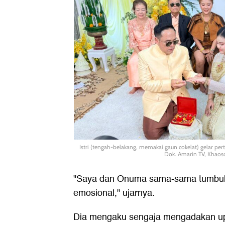
Istri (tengah-belakang, memakai gaun cokelat) gelar per
Dok. Amarin TV, Khaos
"Saya dan Onuma sama-sama tumbuh
emosional," ujarnya.
Dia mengaku sengaja mengadakan up