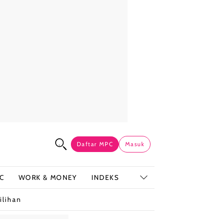
Daftar MPC
Masuk
C
WORK & MONEY
INDEKS
ilihan