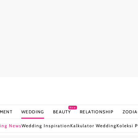
New
NMENT
WEDDING
BEAUTY
RELATIONSHIP
ZODIA
ing News
Wedding Inspiration
Kalkulator Wedding
Koleksi P