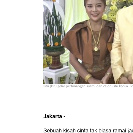
Istri (kiri) gelar pertunangan suami dan calon istri kedua.
Jakarta
-
Sebuah kisah cinta tak biasa ramai j