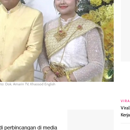
 Foto: Dok. Amarin TV, Khaosod English
VIRA
Vira
Kerj
adi perbincangan di media