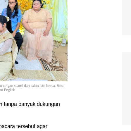
tunangan suami dan calon istri kedua. Foto:
od English
 tanpa banyak dukungan
acara tersebut agar