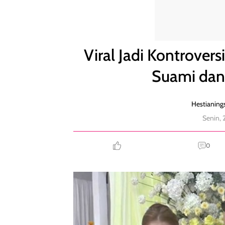
Viral Jadi Kontroversi, Wanita Gelar Pertunangan S
Viral Jadi Kontrover
Suami dan 
Hestianings
Senin, 
0