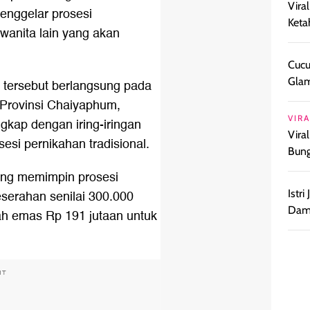
Vira
menggelar prosesi
Keta
wanita lain yang akan
Cucu
Glam
 tersebut berlangsung pada
 Provinsi Chaiyaphum,
VIRA
gkap dengan iring-iringan
Vira
esi pernikahan tradisional.
Bun
yang memimpin prosesi
serahan senilai 300.000
Istr
Damp
bah emas Rp 191 jutaan untuk
NT