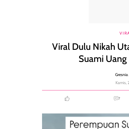
Viral Dulu Nikah Utang Rp 50 Ribu, Kini Diberi S
VIR
Viral Dulu Nikah Ut
Suami Uang 
Gresnia 
Kamis, 
7