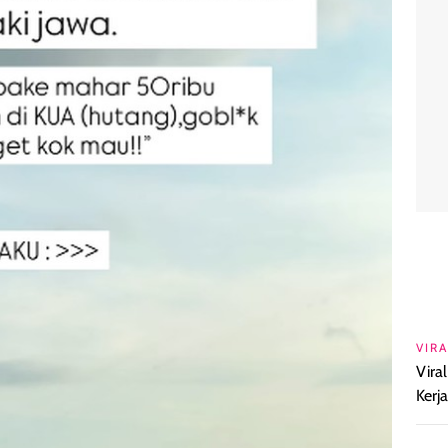
VIRA
Vira
Kerj