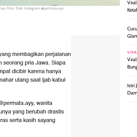
Vira
nya. Foto: Dok. Instagram @permata.ayy.
Keta
Cucu
Glam
VIRA
 yang membagikan perjalanan
Vira
h seorang pria Jawa. Siapa
Bun
pat dicibir karena hanya
har utang saat ijab kabul
Istr
Damp
@permata.ayy, wanita
nya yang berubah drastis
eras serta kasih sayang