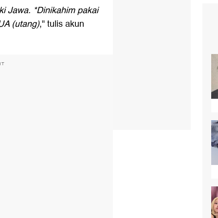
ki Jawa. *Dinikahim pakai
UA (utang)
," tulis akun
NT