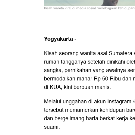
Kisah wanita viral di media sosial membagikan kehidupan
Yogyakarta
-
Kisah seorang wanita asal Sumatera
rumah tangganya setelah dinikahi ole
sangka, pernikahan yang awalnya sem
bermodalkan mahar Rp 50 Ribu dan ma
di KUA, kini berbuah manis.
Melalui unggahan di akun Instagram 
tersebut memamerkan kehidupan baru
dan bergelimang harta berkat kerja k
suami.