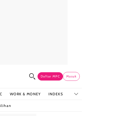
Daftar MPC
Masuk
C
WORK & MONEY
INDEKS
ilihan