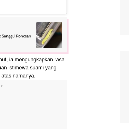
lik Sanggul Roncean
ebut, ia mengungkapkan rasa
kuan istimewa suami yang
h atas namanya.
NT