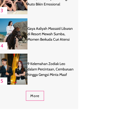
Auto Bikin Emosional
3
Gaya Aaliyah Massaid Liburan
di Resort Mewah Sumba,
Momen Berkuda Curi Atensi
4
9 Kelemahan Zodiak Leo
dalam Percintaan, Cemburuan
hingga Gengsi Minta Maaf
5
More