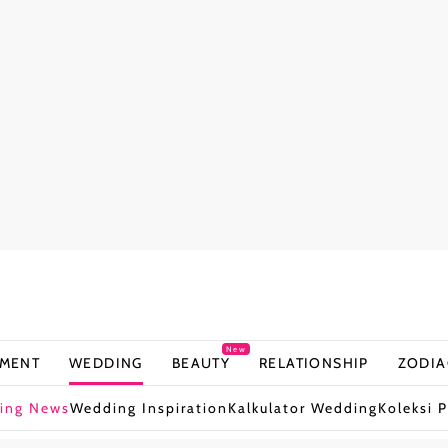
New
NMENT
WEDDING
BEAUTY
RELATIONSHIP
ZODIA
ing News
Wedding Inspiration
Kalkulator Wedding
Koleksi P