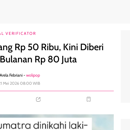
uami Uang Bulanan Rp 80 Juta
7
AL VERIFICATOR
ang Rp 50 Ribu, Kini Diberi
Bulanan Rp 80 Juta
Arela Febriani -
wolipop
21 Mei 2026 08:00 WIB