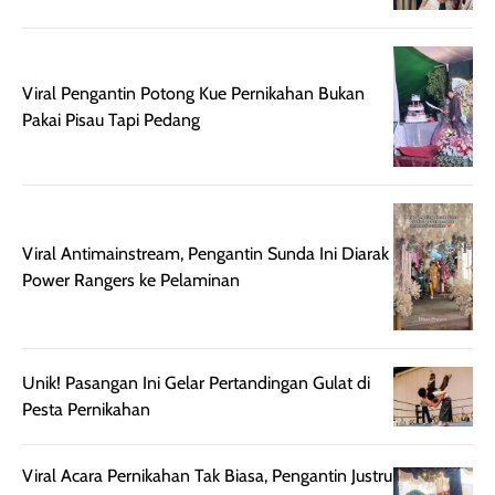
memberikan
pada setiap jenis
aroma pada
kulit. Produk ini
rambut, produk ini
mengandung
Viral Pengantin Potong Kue Pernikahan Bukan
juga membantu
Amino dan
Pakai Pisau Tapi Pedang
rambut terasa
Vitamin C, serta
lebih halus dan
dilengkapi SPF 35
mudah diatur
PA+++ untuk
setelah
membantu
diaplikasikan.
melindungi kulit
Viral Antimainstream, Pengantin Sunda Ini Diarak
Kemasannya
dari paparan sinar
Power Rangers ke Pelaminan
praktis dengan
UV saat
botol spray yang
beraktivitas di
mudah digunakan
siang hari.
dan cukup ringkas
Meskipun begitu,
Unik! Pasangan Ini Gelar Pertandingan Gulat di
untuk dibawa saat
sunscreen tetap
Pesta Pernikahan
bepergian.
perlu diaplikasikan
Semprotan yang
ulang sesuai
dihasilkan juga
kebutuhan agar
Viral Acara Pernikahan Tak Biasa, Pengantin Justru
merata sehingga
perlindungannya