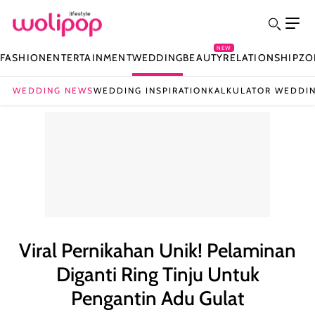
NEW
FASHION
ENTERTAINMENT
WEDDING
BEAUTY
RELATIONSHIP
ZO
WEDDING NEWS
WEDDING INSPIRATION
KALKULATOR WEDDI
Viral Pernikahan Unik! Pelaminan
Diganti Ring Tinju Untuk
Pengantin Adu Gulat