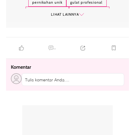
pernikahan unik
gulat profesional
konsep pernikahan
pesta pernikahan
LIHAT LAINNYA
tradisi pernikahan
pertunjukan gulat
pengantin
acara kreatif
budaya china
viral
...
Komentar
Tulis komentar Anda....