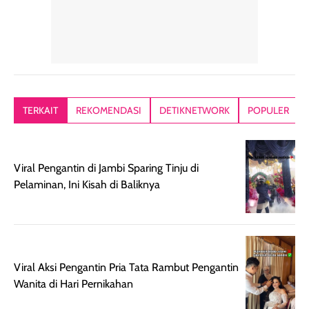
dalam rutinitas.
penggunaan
dibawah mak
Hair mist ini
pertama,
juga ga peelin
memiliki aroma
teksturnya terasa
jadi nyaman gi
yang lembut dan
ringan dan mudah
Packagingnya 
memberikan
diratakan di kulit.
plastik tutup ul
kesan rambut
Produk juga
mutul botolny
lebih segar
memberikan hasil
meruncing jadi
TERKAIT
REKOMENDASI
DETIKNETWORK
POPULER
setelah
akhir yang
pas buat nakar
digunakan.
nyaman tanpa
sunscreennya.
Wanginya tidak
terasa lengket
terus udah SP
Viral Pengantin di Jambi Sparing Tinju di
terasa berlebihan
berlebihan. Varian
40 yang pasti
Pelaminan, Ini Kisah di Baliknya
sehingga tetap
Bright Glow
cocok dipakai 
nyaman dipakai
memberikan efek
aktifitas outdo
untuk aktivitas
akhir yang
juga. baru
harian, baik
membuat kulit
pemakaaian 6
sebelum maupun
tampak lebih
bulan tapi ker
Viral Aksi Pengantin Pria Tata Rambut Pengantin
setelah
cerah, namun
bersihnya mu
Wanita di Hari Pernikahan
beraktivitas di luar
hasilnya tetap
ku
ruangan. Selain
dapat berbeda