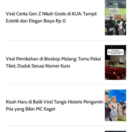
sebelum maupun
tampak lebih
bulan tapi ker
setelah
cerah, namun
bersihnya mu
Viral Cerita Gen Z Nikah Gratis di KUA: Tampil
beraktivitas di luar
hasilnya tetap
ku
Estetik dan Elegan Biaya Rp 0
ruangan. Selain
dapat berbeda
memberikan
pada setiap jenis
aroma pada
kulit. Produk ini
rambut, produk ini
mengandung
juga membantu
Amino dan
Viral Pernikahan di Bioskop Malang: Tamu Pakai
rambut terasa
Vitamin C, serta
Tiket, Duduk Sesuai Nomer Kursi
lebih halus dan
dilengkapi SPF 35
mudah diatur
PA+++ untuk
setelah
membantu
diaplikasikan.
melindungi kulit
Kemasannya
dari paparan sinar
Kisah Haru di Balik Viral Tangis Histeris Pengantin
praktis dengan
UV saat
Pria yang Bikin MC Kaget
botol spray yang
beraktivitas di
mudah digunakan
siang hari.
dan cukup ringkas
Meskipun begitu,
untuk dibawa saat
sunscreen tetap