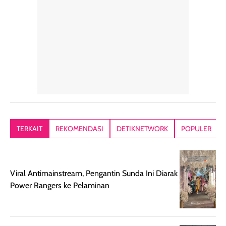
penggunaan yang
mudah disimpan
lembabnya ju
konsisten menjadi
di dalam pouch
karna kulit aku
alasan produk ini
atau dibawa saat
kering meront
tetap masuk
bepergian. Dari
Kalau dipakai
dalam rutinitas.
penggunaan
dibawah mak
Hair mist ini
pertama,
juga ga peelin
memiliki aroma
teksturnya terasa
jadi nyaman gi
yang lembut dan
ringan dan mudah
Packagingnya 
memberikan
diratakan di kulit.
plastik tutup ul
kesan rambut
Produk juga
mutul botolny
lebih segar
memberikan hasil
meruncing jadi
TERKAIT
REKOMENDASI
DETIKNETWORK
POPULER
setelah
akhir yang
pas buat nakar
digunakan.
nyaman tanpa
sunscreennya.
Wanginya tidak
terasa lengket
terus udah SP
terasa berlebihan
berlebihan. Varian
40 yang pasti
Viral Antimainstream, Pengantin Sunda Ini Diarak
sehingga tetap
Bright Glow
cocok dipakai 
Power Rangers ke Pelaminan
nyaman dipakai
memberikan efek
aktifitas outdo
untuk aktivitas
akhir yang
juga. baru
harian, baik
membuat kulit
pemakaaian 6