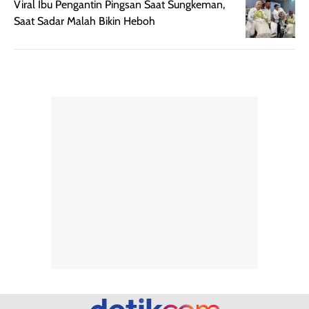
pengalaman
pemakaian rutin
Viral Ibu Pengantin Pingsan Saat Sungkeman,
penggunaan
atau
Saat Sadar Malah Bikin Heboh
hingga repurchase
kecocokannya
beberapa kali,
pada berbagai
performanya
kondisi kulit,
terasa cukup
masih
konsisten untuk
memerlukan
penggunaan
penggunaan lebih
sehari-hari.
lanjut.