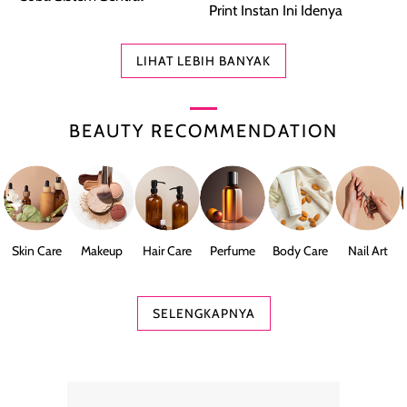
Print Instan Ini Idenya
LIHAT LEBIH BANYAK
BEAUTY RECOMMENDATION
Skin Care
Makeup
Hair Care
Perfume
Body Care
Nail Art
SELENGKAPNYA