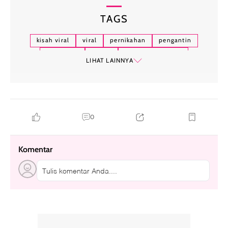
TAGS
kisah viral
viral
pernikahan
pengantin
instagram
kucing
busana pengantin
LIHAT LAINNYA
0
Komentar
Tulis komentar Anda....