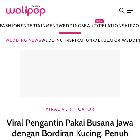
NEW
FASHION
ENTERTAINMENT
WEDDING
BEAUTY
RELATIONSHIP
ZO
WEDDING NEWS
WEDDING INSPIRATION
KALKULATOR WEDDI
VIRAL VERIFICATOR
Viral Pengantin Pakai Busana Jawa
dengan Bordiran Kucing, Penuh