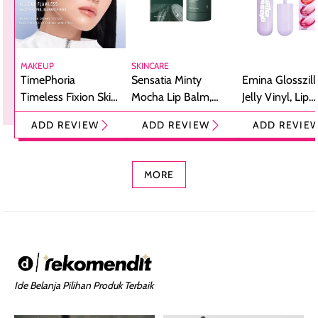
MAKEUP
SKINCARE
TimePhoria
Sensatia Minty
Emina Glosszill
Timeless Fixion Skin
Mocha Lip Balm,
Jelly Vinyl, Lip
Tint Stick,
Pelembap Bibir
Cream Glossy
ADD REVIEW
ADD REVIEW
ADD REVIE
Foundation dan
dengan Aroma
Ringan dengan 
Concealer 2-in-1
Cokelat
Bibir Plumpy
MORE
Ide Belanja Pilihan Produk Terbaik