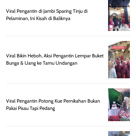
bepergian.
perlu diaplikasikan
Viral Pengantin di Jambi Sparing Tinju di
Semprotan yang
ulang sesuai
Pelaminan, Ini Kisah di Baliknya
dihasilkan juga
kebutuhan agar
merata sehingga
perlindungannya
memudahkan
tetap optimal.
pengaplikasian
Karena baru
tanpa membuat
pertama kali
Viral Bikin Heboh, Aksi Pengantin Lempar Buket
rambut terasa
mencoba, review
Bunga & Uang ke Tamu Undangan
berat. Perlu
ini berfokus pada
diingat bahwa
kesan awal
ketahanan aroma
penggunaan.
dapat berbeda
Penilaian
pada setiap orang,
mengenai
Viral Pengantin Potong Kue Pernikahan Bukan
tergantung jenis
performa dalam
Pakai Pisau Tapi Pedang
rambut, aktivitas,
jangka panjang,
dan kondisi
seperti
lingkungan.
kenyamanan
Namun, dari
setelah