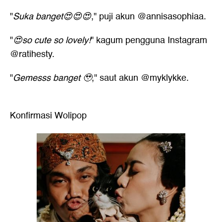
"
Suka banget😍😍😍
," puji akun @annisasophiaa.
"
😍so cute so lovely!
" kagum pengguna Instagram
@ratihesty.
"
Gemesss banget 🥹
," saut akun @myklykke.
Konfirmasi Wolipop