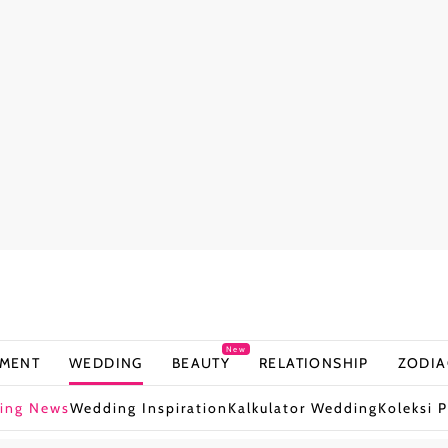
New
NMENT
WEDDING
BEAUTY
RELATIONSHIP
ZODIA
ing News
Wedding Inspiration
Kalkulator Wedding
Koleksi P