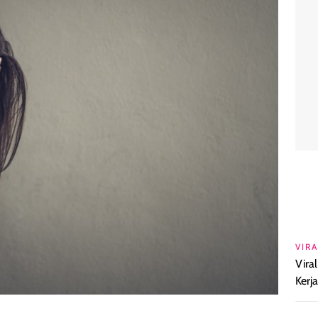
VIRA
Vira
Kerj