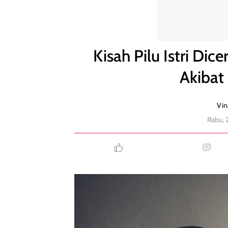
Kisah Pilu Istri Diceraikan Suami Karena Botak Akib
Kisah Pilu Istri Di
Akibat 
Vin
Rabu, 