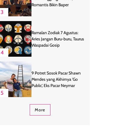
Romantis Bikin Baper
3
Ramalan Zodiak 7 Agustus:
Aries Jangan Buru-buru, Taurus
Waspadai Gosip
4
9 Potret Sosok Pacar Shawn
Mendes yang Akhirnya 'Go
Public', Eks Pacar Neymar
5
More