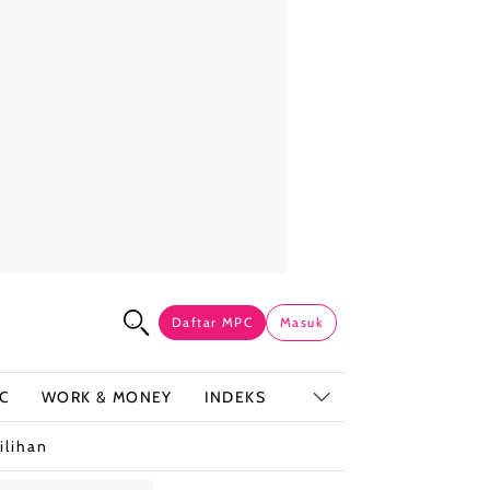
Daftar MPC
Masuk
C
WORK & MONEY
INDEKS
ilihan