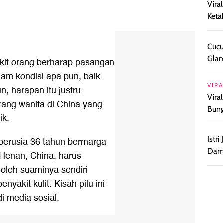
Vira
Keta
Cucu
Glam
ikit orang berharap pasangan
am kondisi apa pun, baik
VIRA
, harapan itu justru
Vira
rang wanita di China yang
Bun
ik.
Istr
erusia 36 tahun bermarga
Damp
i Henan, China, harus
oleh suaminya sendiri
yakit kulit. Kisah pilu ini
i media sosial.