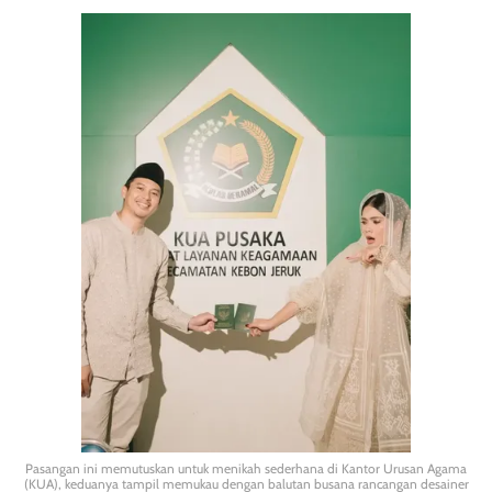
Pasangan ini memutuskan untuk menikah sederhana di Kantor Urusan Agama
(KUA), keduanya tampil memukau dengan balutan busana rancangan desainer