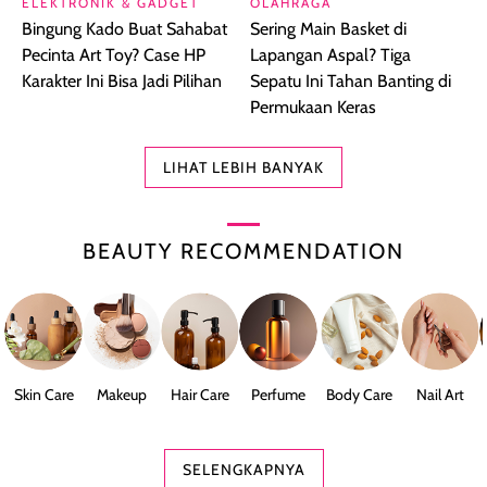
ELEKTRONIK & GADGET
OLAHRAGA
Bingung Kado Buat Sahabat
Sering Main Basket di
Pecinta Art Toy? Case HP
Lapangan Aspal? Tiga
Karakter Ini Bisa Jadi Pilihan
Sepatu Ini Tahan Banting di
Permukaan Keras
LIHAT LEBIH BANYAK
BEAUTY RECOMMENDATION
Skin Care
Makeup
Hair Care
Perfume
Body Care
Nail Art
SELENGKAPNYA