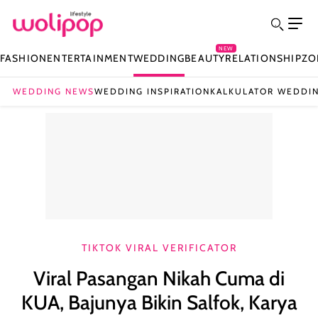
NEW
FASHION
ENTERTAINMENT
WEDDING
BEAUTY
RELATIONSHIP
ZO
WEDDING NEWS
WEDDING INSPIRATION
KALKULATOR WEDDI
TIKTOK VIRAL VERIFICATOR
Viral Pasangan Nikah Cuma di
KUA, Bajunya Bikin Salfok, Karya