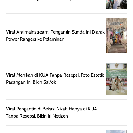
botol spray yang
beraktivitas di
mudah digunakan
siang hari.
dan cukup ringkas
Meskipun begitu,
untuk dibawa saat
sunscreen tetap
Viral Antimainstream, Pengantin Sunda Ini Diarak
bepergian.
perlu diaplikasikan
Power Rangers ke Pelaminan
Semprotan yang
ulang sesuai
dihasilkan juga
kebutuhan agar
merata sehingga
perlindungannya
memudahkan
tetap optimal.
pengaplikasian
Karena baru
tanpa membuat
pertama kali
Viral Menikah di KUA Tanpa Resepsi, Foto Estetik
rambut terasa
mencoba, review
Pasangan Ini Bikin Salfok
berat. Perlu
ini berfokus pada
diingat bahwa
kesan awal
ketahanan aroma
penggunaan.
dapat berbeda
Penilaian
Viral Pengantin di Bekasi Nikah Hanya di KUA
pada setiap orang,
mengenai
Tanpa Resepsi, Bikin Iri Netizen
tergantung jenis
performa dalam
rambut, aktivitas,
jangka panjang,