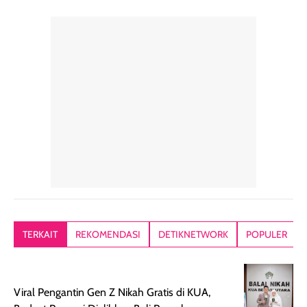
perawatan
praktis.
diratakan, ada
rambut sehari-
Kemasannya
sensai dinginy
hari. Pengalaman
ringkas sehingga
ada efek
penggunaan yang
mudah disimpan
lembabnya ju
konsisten menjadi
di dalam pouch
karna kulit aku
alasan produk ini
atau dibawa saat
kering meront
tetap masuk
bepergian. Dari
Kalau dipakai
dalam rutinitas.
penggunaan
dibawah mak
Hair mist ini
pertama,
juga ga peelin
memiliki aroma
teksturnya terasa
jadi nyaman gi
yang lembut dan
ringan dan mudah
Packagingnya 
memberikan
diratakan di kulit.
plastik tutup ul
kesan rambut
Produk juga
mutul botolny
lebih segar
memberikan hasil
meruncing jadi
TERKAIT
REKOMENDASI
DETIKNETWORK
POPULER
setelah
akhir yang
pas buat nakar
digunakan.
nyaman tanpa
sunscreennya.
Wanginya tidak
terasa lengket
terus udah SP
Viral Pengantin Gen Z Nikah Gratis di KUA,
terasa berlebihan
berlebihan. Varian
40 yang pasti