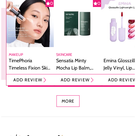
0
0
MAKEUP
SKINCARE
TimePhoria
Sensatia Minty
Emina Glosszill
Timeless Fixion Skin
Mocha Lip Balm,
Jelly Vinyl, Lip
Tint Stick,
Pelembap Bibir
Cream Glossy
ADD REVIEW
ADD REVIEW
ADD REVIE
Foundation dan
dengan Aroma
Ringan dengan 
Concealer 2-in-1
Cokelat
Bibir Plumpy
MORE