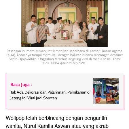
Pasangan ini memutuskan untuk menikah sederhana di Kantor Urusan Agama
(KUA), keduanya tampil memukau dengan balutan busana rancangan desainer
Sapto Djojokartiko. Unggahan tersebut langsung viral di media sosial. Foto:
Dok. TikTok @telordiceplok91.
Baca Juga :
Tak Ada Dekorasi dan Pelaminan, Pernikahan di
Jateng Ini Viral Jadi Sorotan
Wolipop telah berbincang dengan pengantin
wanita, Nurul Kamila Aswan atau yang akrab