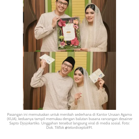
Pasangan ini memutuskan untuk menikah sederhana di Kantor Urusan Agama
(KUA), keduanya tampil memukau dengan balutan busana rancangan desainer
Sapto Djojokartiko. Unggahan tersebut langsung viral di media sosial. Foto:
Dok. TikTok @telordiceplok91.