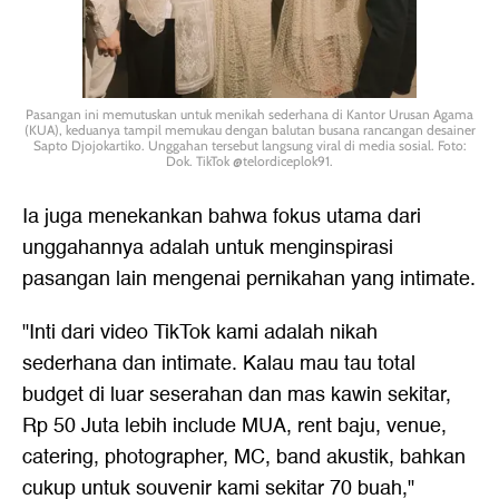
Pasangan ini memutuskan untuk menikah sederhana di Kantor Urusan Agama
(KUA), keduanya tampil memukau dengan balutan busana rancangan desainer
Sapto Djojokartiko. Unggahan tersebut langsung viral di media sosial. Foto:
Dok. TikTok @telordiceplok91.
Ia juga menekankan bahwa fokus utama dari
unggahannya adalah untuk menginspirasi
pasangan lain mengenai pernikahan yang intimate.
"Inti dari video TikTok kami adalah nikah
sederhana dan intimate. Kalau mau tau total
budget di luar seserahan dan mas kawin sekitar,
Rp 50 Juta lebih include MUA, rent baju, venue,
catering, photographer, MC, band akustik, bahkan
cukup untuk souvenir kami sekitar 70 buah,"