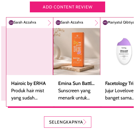
ADD CONTENT REVIEW
Sarah Azzahra
Sarah Azzahra
Mariyatul Qibtiy
Hairoic by ERHA
Emina Sun Battle
Facetology Tri
Produk hair mist
SPF 35 PA+++
Sunscreen yang
Care Sunscree
Jujur Lovelove
yang sudah
Bright Glow Fun
menarik untuk
SPF 40 PA+++
banget sama
beberapa kali
Size
dicoba, terutama
sunscreen iniii..
dibeli ulang
bagi yang mencari
suka sama
karena nyaman
perlindungan
teksturnya yg
SELENGKAPNYA
digunakan sebagai
harian dalam
milky lotion,
pelengkap
ukuran yang lebih
gampang