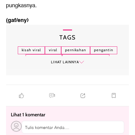
pungkasnya.
(gaf/eny)
TAGS
kisah viral
viral
pernikahan
pengantin
menikah di kua
kantor urusan agama
LIHAT LAINNYA
sapto djojokartiko
desainer
1
Lihat 1 komentar
Tulis komentar Anda....