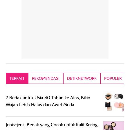
penggunaan yang
mudah disimpan
lembabnya ju
konsisten menjadi
di dalam pouch
karna kulit aku
alasan produk ini
atau dibawa saat
kering meront
tetap masuk
bepergian. Dari
Kalau dipakai
dalam rutinitas.
penggunaan
dibawah mak
Hair mist ini
pertama,
juga ga peelin
memiliki aroma
teksturnya terasa
jadi nyaman gi
yang lembut dan
ringan dan mudah
Packagingnya 
memberikan
diratakan di kulit.
plastik tutup ul
kesan rambut
Produk juga
mutul botolny
lebih segar
memberikan hasil
meruncing jadi
TERKAIT
REKOMENDASI
DETIKNETWORK
POPULER
setelah
akhir yang
pas buat nakar
digunakan.
nyaman tanpa
sunscreennya.
Wanginya tidak
terasa lengket
terus udah SP
7 Bedak untuk Usia 40 Tahun ke Atas, Bikin
terasa berlebihan
berlebihan. Varian
40 yang pasti
Wajah Lebih Halus dan Awet Muda
sehingga tetap
Bright Glow
cocok dipakai 
nyaman dipakai
memberikan efek
aktifitas outdo
untuk aktivitas
akhir yang
juga. baru
Jenis-jenis Bedak yang Cocok untuk Kulit Kering,