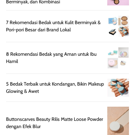
harian, baik
membuat kulit
pemakaaian 6
Berminyak, dan Kombinasi
sebelum maupun
tampak lebih
bulan tapi ker
setelah
cerah, namun
bersihnya mu
7 Rekomendasi Bedak untuk Kulit Berminyak &
beraktivitas di luar
hasilnya tetap
ku
Pori-pori Besar dari Brand Lokal
ruangan. Selain
dapat berbeda
memberikan
pada setiap jenis
aroma pada
kulit. Produk ini
rambut, produk ini
mengandung
8 Rekomendasi Bedak yang Aman untuk Ibu
juga membantu
Amino dan
Hamil
rambut terasa
Vitamin C, serta
lebih halus dan
dilengkapi SPF 35
mudah diatur
PA+++ untuk
5 Bedak Terbaik untuk Kondangan, Bikin Makeup
setelah
membantu
Glowing & Awet
diaplikasikan.
melindungi kulit
Kemasannya
dari paparan sinar
praktis dengan
UV saat
botol spray yang
beraktivitas di
Buttonscarves Beauty Rilis Matte Loose Powder
mudah digunakan
siang hari.
dengan Efek Blur
dan cukup ringkas
Meskipun begitu,