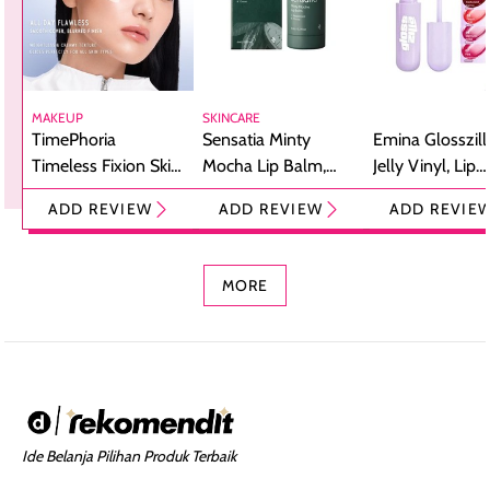
MAKEUP
SKINCARE
TimePhoria
Sensatia Minty
Emina Glosszill
Timeless Fixion Skin
Mocha Lip Balm,
Jelly Vinyl, Lip
Tint Stick,
Pelembap Bibir
Cream Glossy
ADD REVIEW
ADD REVIEW
ADD REVIE
Foundation dan
dengan Aroma
Ringan dengan 
Concealer 2-in-1
Cokelat
Bibir Plumpy
MORE
Ide Belanja Pilihan Produk Terbaik