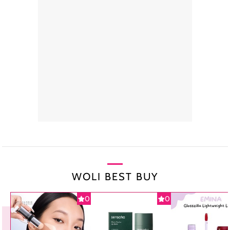
WOLI BEST BUY
0
0