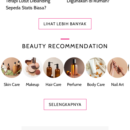
Terapi Lutut Dibanding
Digunakan di Rumah?
Sepeda Statis Biasa?
LIHAT LEBIH BANYAK
BEAUTY RECOMMENDATION
Skin Care
Makeup
Hair Care
Perfume
Body Care
Nail Art
SELENGKAPNYA