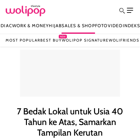
ODIAC
WORK & MONEY
HIJAB
SALES & SHOP
FOTO
VIDEO
INDEKS
NEW
MOST POPULAR
BEST BUY
WOLIPOP SIGNATURE
WOLIFRIENDS
7 Bedak Lokal untuk Usia 40
Tahun ke Atas, Samarkan
Tampilan Kerutan