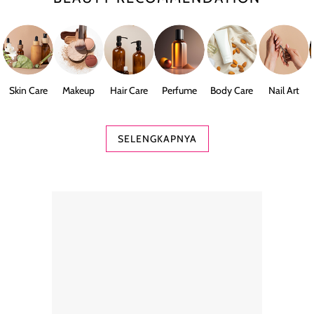
Skin Care
Makeup
Hair Care
Perfume
Body Care
Nail Art
SELENGKAPNYA