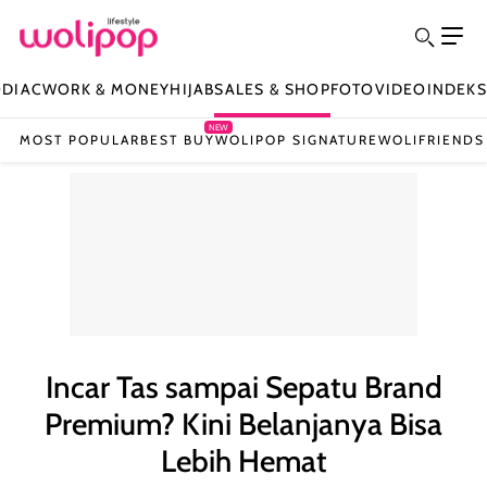
ODIAC
WORK & MONEY
HIJAB
SALES & SHOP
FOTO
VIDEO
INDEKS
NEW
MOST POPULAR
BEST BUY
WOLIPOP SIGNATURE
WOLIFRIENDS
Incar Tas sampai Sepatu Brand
Premium? Kini Belanjanya Bisa
Lebih Hemat