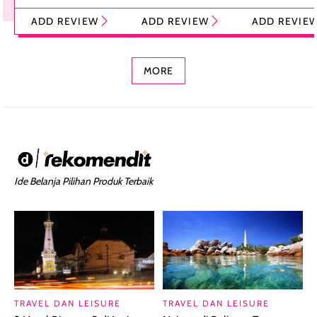
Tint Stick,
Pelembap Bibir
Cream Glossy
ADD REVIEW
ADD REVIEW
ADD REVIE
Foundation dan
dengan Aroma
Ringan dengan 
Concealer 2-in-1
Cokelat
Bibir Plumpy
MORE
Ide Belanja Pilihan Produk Terbaik
TRAVEL DAN LEISURE
TRAVEL DAN LEISURE