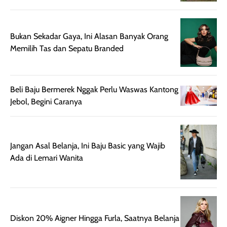
rambut, produk ini
mengandung
juga membantu
Amino dan
rambut terasa
Vitamin C, serta
Bukan Sekadar Gaya, Ini Alasan Banyak Orang
lebih halus dan
dilengkapi SPF 35
Memilih Tas dan Sepatu Branded
mudah diatur
PA+++ untuk
setelah
membantu
diaplikasikan.
melindungi kulit
Beli Baju Bermerek Nggak Perlu Waswas Kantong
Kemasannya
dari paparan sinar
Jebol, Begini Caranya
praktis dengan
UV saat
botol spray yang
beraktivitas di
mudah digunakan
siang hari.
dan cukup ringkas
Meskipun begitu,
Jangan Asal Belanja, Ini Baju Basic yang Wajib
untuk dibawa saat
sunscreen tetap
Ada di Lemari Wanita
bepergian.
perlu diaplikasikan
Semprotan yang
ulang sesuai
dihasilkan juga
kebutuhan agar
merata sehingga
perlindungannya
memudahkan
tetap optimal.
Diskon 20% Aigner Hingga Furla, Saatnya Belanja
pengaplikasian
Karena baru