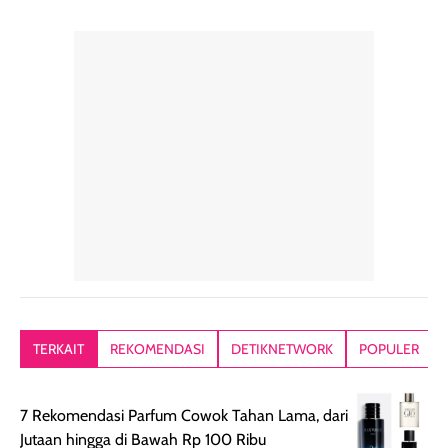
yang halus dan
50++++ loh guys,
sudah aku
natural, seolah
enak banget untuk
repurchase
kulit diberi efek
dipakai sehari hari
beberapa kali.
blur filter.
apalagi di musim
Teksturnya rin
Teksturnya ringan,
yang lagi panas
gampang
lembut, dan
panasnya ini.
dibaurkan paka
mudah dibaurkan
Teksturny blend-
jari, sponge,
tanpa terasa
able, tidak ada
ataupun brush
tebal. Hasil
wangi yang
Pas diaplikasi
akhirnya satin-
menyengat dan
langsung
matte, membuat
bikin kulit kita
menyatu di kuli
wajah tampak
terasa halus dan
jadi hasilnya
mulus dan segar
menyamarkan
kelihatan natur
tanpa terlihat
pori pori, enak
tanpa terasa
kering. Kemasan
banget dipakai
berat. Yang paling
TERKAIT
REKOMENDASI
DETIKNETWORK
POPULER
rose gold-nya
sebelum make up.
aku suka, finis
elegan dan tipis,
Pokonya produk
nya benar-ben
meski agak rapuh
suncreen ter- the
skin like but
7 Rekomendasi Parfum Cowok Tahan Lama, dari
jika sering dibawa
best sejauh ini dari
better. Kulit te
Jutaan hingga di Bawah Rp 100 Ribu