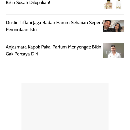
Bikin Susah Dilupakan!
sempurna untuk
terlihat hangat
daily look
dan natural. Kalau
maupun acara
kamu suka
Dustin Tiffani Jaga Badan Harum Seharian Seperti
spesial.
makeup yang
Permintaan Istri
ringan dengan
hasil natural,
Anjasmara Kapok Pakai Parfum Menyengat: Bikin
menurutku E
Gak Percaya Diri
Skin Tint ini wa
banget dicoba.