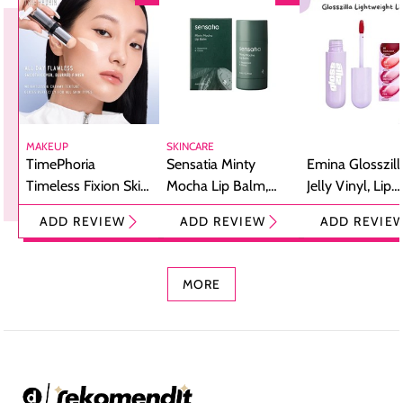
MAKEUP
SKINCARE
TimePhoria
Sensatia Minty
Emina Glosszill
Timeless Fixion Skin
Mocha Lip Balm,
Jelly Vinyl, Lip
Tint Stick,
Pelembap Bibir
Cream Glossy
ADD REVIEW
ADD REVIEW
ADD REVIE
Foundation dan
dengan Aroma
Ringan dengan 
Concealer 2-in-1
Cokelat
Bibir Plumpy
MORE