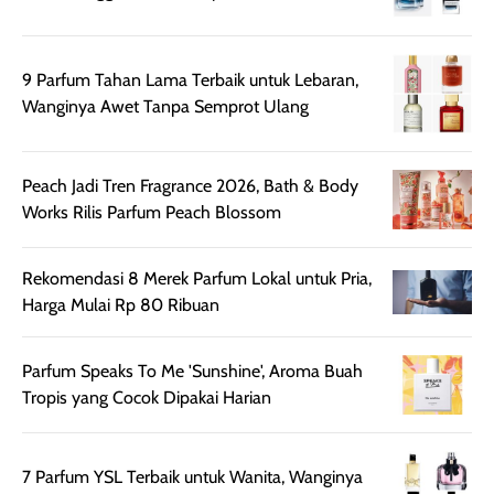
bepergian. Daya
wardah. You guys
terlihat seperti
tahannya bagus
must try this one
kulit asli, cuma
untuk kulit normal
💖💕✨.
lebih rata, seha
9 Parfum Tahan Lama Terbaik untuk Lebaran,
hingga kombinasi,
dan fresh. Coc
Wanginya Awet Tanpa Semprot Ulang
namun pada kulit
banget buat
sangat berminyak
dipakai daily, b
mungkin butuh
ke kantor, kulia
Peach Jadi Tren Fragrance 2026, Bath & Body
touch-up setelah
ataupun sekad
Works Rilis Parfum Peach Blossom
beberapa jam.
jalan santai. Plus
Meski harganya
point lainnya,
cukup tinggi,
produk ini juga
Rekomendasi 8 Merek Parfum Lokal untuk Pria,
kualitasnya
minim oksidasi
Harga Mulai Rp 80 Ribuan
sepadan. Bedak
jadi warnanya
ini cocok untuk
tetap stabil
Parfum Speaks To Me 'Sunshine', Aroma Buah
kamu yang
setelah beber
Tropis yang Cocok Dipakai Harian
menginginkan
jam dipakai.
tampilan flawless,
Shade Carame
ringan, dan
juga pas di kuli
7 Parfum YSL Terbaik untuk Wanita, Wanginya
berkelas —
bikin complex