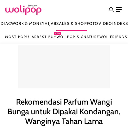
ODIAC
WORK & MONEY
HIJAB
SALES & SHOP
FOTO
VIDEO
INDEKS
NEW
MOST POPULAR
BEST BUY
WOLIPOP SIGNATURE
WOLIFRIENDS
Rekomendasi Parfum Wangi
Bunga untuk Dipakai Kondangan,
Wanginya Tahan Lama