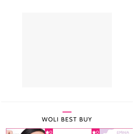
WOLI BEST BUY
0
0