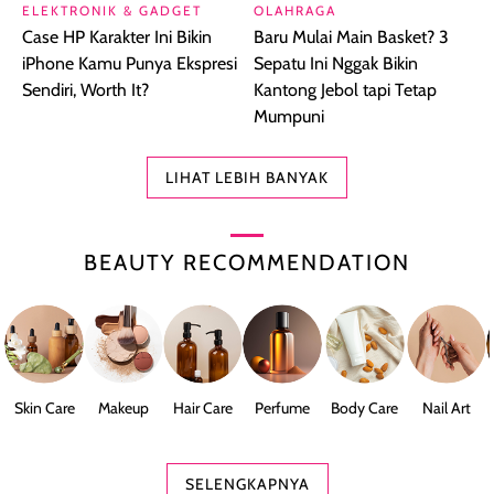
ELEKTRONIK & GADGET
OLAHRAGA
Case HP Karakter Ini Bikin
Baru Mulai Main Basket? 3
iPhone Kamu Punya Ekspresi
Sepatu Ini Nggak Bikin
Sendiri, Worth It?
Kantong Jebol tapi Tetap
Mumpuni
LIHAT LEBIH BANYAK
BEAUTY RECOMMENDATION
Skin Care
Makeup
Hair Care
Perfume
Body Care
Nail Art
SELENGKAPNYA