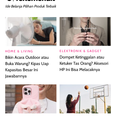
Ide Belanja Pilihan Produk Terbaik
ELEKTRONIK & GADGET
HOME & LIVING
Dompet Ketinggalan atau
Bikin Acara Outdoor atau
Ketuker Tas Orang? Aksesori
Buka Warung? Kipas Uap
HP Ini Bisa Melacaknya
Kapasitas Besar Ini
Jawabannya