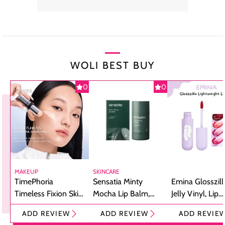
WOLI BEST BUY
0
0
MAKEUP
SKINCARE
TimePhoria
Sensatia Minty
Emina Glosszill
Timeless Fixion Skin
Mocha Lip Balm,
Jelly Vinyl, Lip
Tint Stick,
Pelembap Bibir
Cream Glossy
ADD REVIEW
ADD REVIEW
ADD REVIE
Foundation dan
dengan Aroma
Ringan dengan 