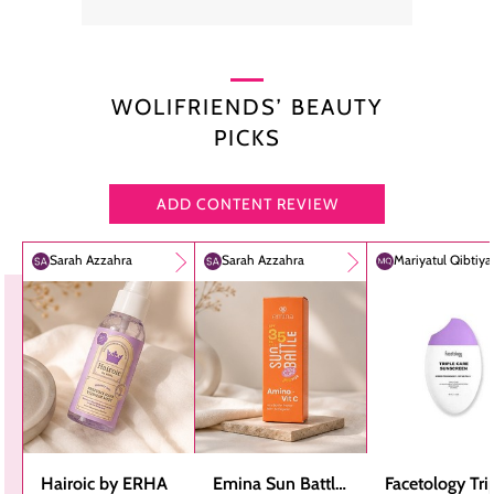
WOLIFRIENDS’ BEAUTY
PICKS
ADD CONTENT REVIEW
Sarah Azzahra
Sarah Azzahra
Mariyatul Qibtiy
Hairoic by ERHA
Emina Sun Battle
Facetology Tri