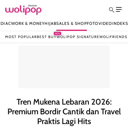
ODIAC
WORK & MONEY
HIJAB
SALES & SHOP
FOTO
VIDEO
INDEKS
NEW
MOST POPULAR
BEST BUY
WOLIPOP SIGNATURE
WOLIFRIENDS
Tren Mukena Lebaran 2026:
Premium Bordir Cantik dan Travel
Praktis Lagi Hits