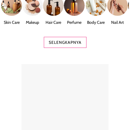
Skin Care
Makeup
Hair Care
Perfume
Body Care
Nail Art
SELENGKAPNYA