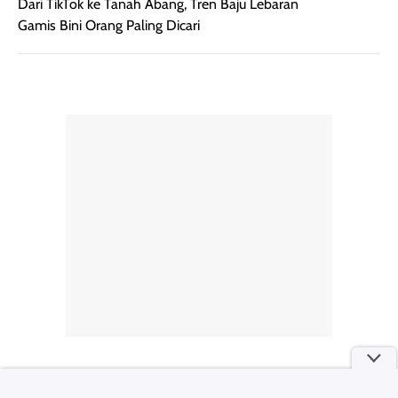
berat. Perlu
ini berfokus pada
diingat bahwa
kesan awal
Dari TikTok ke Tanah Abang, Tren Baju Lebaran
ketahanan aroma
penggunaan.
Gamis Bini Orang Paling Dicari
dapat berbeda
Penilaian
pada setiap orang,
mengenai
tergantung jenis
performa dalam
rambut, aktivitas,
jangka panjang,
dan kondisi
seperti
lingkungan.
kenyamanan
Namun, dari
setelah
pengalaman
pemakaian rutin
penggunaan
atau
hingga repurchase
kecocokannya
beberapa kali,
pada berbagai
performanya
kondisi kulit,
terasa cukup
masih
konsisten untuk
memerlukan
penggunaan
penggunaan lebih
sehari-hari.
lanjut.