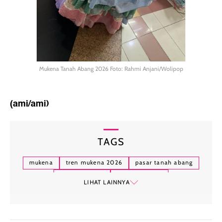
Mukena Tanah Abang 2026 Foto: Rahmi Anjani/Wolipop
(ami/ami)
TAGS
mukena
tren mukena 2026
pasar tanah abang
mukena travel
ramadan 2026
LIHAT LAINNYA