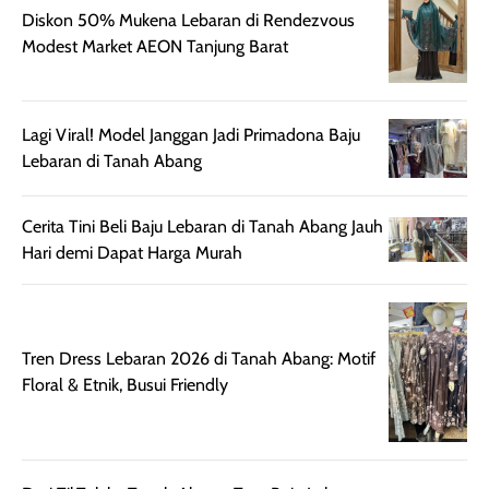
rambut terasa
Vitamin C, serta
Diskon 50% Mukena Lebaran di Rendezvous
lebih halus dan
dilengkapi SPF 35
Modest Market AEON Tanjung Barat
mudah diatur
PA+++ untuk
setelah
membantu
diaplikasikan.
melindungi kulit
Lagi Viral! Model Janggan Jadi Primadona Baju
Kemasannya
dari paparan sinar
Lebaran di Tanah Abang
praktis dengan
UV saat
botol spray yang
beraktivitas di
mudah digunakan
siang hari.
Cerita Tini Beli Baju Lebaran di Tanah Abang Jauh
dan cukup ringkas
Meskipun begitu,
Hari demi Dapat Harga Murah
untuk dibawa saat
sunscreen tetap
bepergian.
perlu diaplikasikan
Semprotan yang
ulang sesuai
dihasilkan juga
kebutuhan agar
Tren Dress Lebaran 2026 di Tanah Abang: Motif
merata sehingga
perlindungannya
Floral & Etnik, Busui Friendly
memudahkan
tetap optimal.
pengaplikasian
Karena baru
tanpa membuat
pertama kali
rambut terasa
mencoba, review