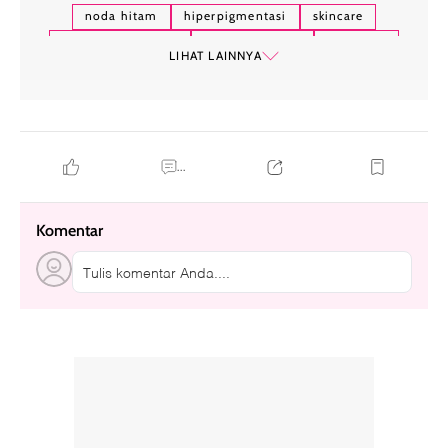
noda hitam
hiperpigmentasi
skincare
kesalahan skincare
perawatan kulit
eksfoliasi
LIHAT LAINNYA
retinol
...
Komentar
Tulis komentar Anda....