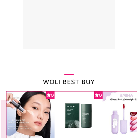
WOLI BEST BUY
0
0