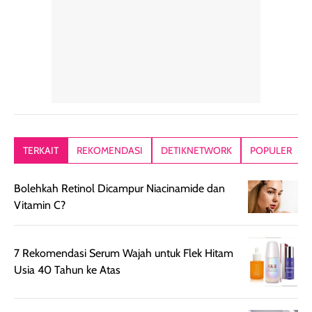
alasan produk ini
atau dibawa saat
kering meront
tetap masuk
bepergian. Dari
Kalau dipakai
dalam rutinitas.
penggunaan
dibawah mak
Hair mist ini
pertama,
juga ga peelin
memiliki aroma
teksturnya terasa
jadi nyaman gi
yang lembut dan
ringan dan mudah
Packagingnya 
memberikan
diratakan di kulit.
plastik tutup ul
kesan rambut
Produk juga
mutul botolny
lebih segar
memberikan hasil
meruncing jadi
TERKAIT
REKOMENDASI
DETIKNETWORK
POPULER
setelah
akhir yang
pas buat nakar
digunakan.
nyaman tanpa
sunscreennya.
Bolehkah Retinol Dicampur Niacinamide dan
Wanginya tidak
terasa lengket
terus udah SP
Vitamin C?
terasa berlebihan
berlebihan. Varian
40 yang pasti
sehingga tetap
Bright Glow
cocok dipakai 
nyaman dipakai
memberikan efek
aktifitas outdo
7 Rekomendasi Serum Wajah untuk Flek Hitam
untuk aktivitas
akhir yang
juga. baru
Usia 40 Tahun ke Atas
harian, baik
membuat kulit
pemakaaian 6
sebelum maupun
tampak lebih
bulan tapi ker
setelah
cerah, namun
bersihnya mu