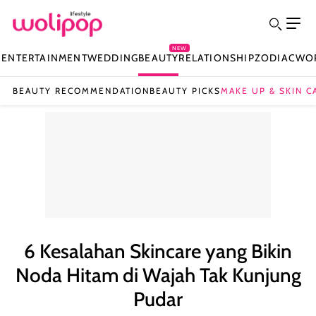
NEW
N
ENTERTAINMENT
WEDDING
BEAUTY
RELATIONSHIP
ZODIAC
WO
BEAUTY RECOMMENDATION
BEAUTY PICKS
MAKE UP & SKIN C
6 Kesalahan Skincare yang Bikin
Noda Hitam di Wajah Tak Kunjung
Pudar