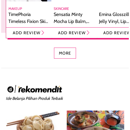
MAKEUP
SKINCARE
TimePhoria
Sensatia Minty
Emina Glosszill
Timeless Fixion Skin
Mocha Lip Balm,
Jelly Vinyl, Lip
Tint Stick,
Pelembap Bibir
Cream Glossy
ADD REVIEW
ADD REVIEW
ADD REVIE
Foundation dan
dengan Aroma
Ringan dengan 
Concealer 2-in-1
Cokelat
Bibir Plumpy
MORE
Ide Belanja Pilihan Produk Terbaik