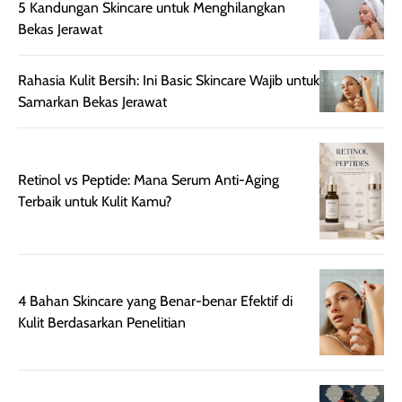
5 Kandungan Skincare untuk Menghilangkan
beraktivitas di luar
hasilnya tetap
ku
Bekas Jerawat
ruangan. Selain
dapat berbeda
memberikan
pada setiap jenis
Rahasia Kulit Bersih: Ini Basic Skincare Wajib untuk
aroma pada
kulit. Produk ini
Samarkan Bekas Jerawat
rambut, produk ini
mengandung
juga membantu
Amino dan
rambut terasa
Vitamin C, serta
lebih halus dan
dilengkapi SPF 35
Retinol vs Peptide: Mana Serum Anti-Aging
mudah diatur
PA+++ untuk
Terbaik untuk Kulit Kamu?
setelah
membantu
diaplikasikan.
melindungi kulit
Kemasannya
dari paparan sinar
praktis dengan
UV saat
botol spray yang
beraktivitas di
4 Bahan Skincare yang Benar-benar Efektif di
mudah digunakan
siang hari.
Kulit Berdasarkan Penelitian
dan cukup ringkas
Meskipun begitu,
untuk dibawa saat
sunscreen tetap
bepergian.
perlu diaplikasikan