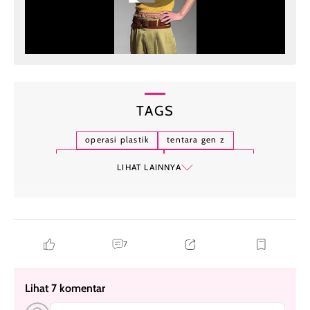
TAGS
operasi plastik
tentara gen z
militer korea selatan
klinik kecantikan
LIHAT LAINNYA
tentara korea operasi plastik
7
Lihat 7 komentar