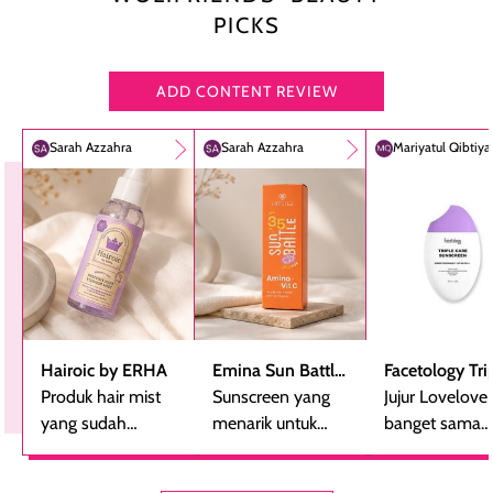
PICKS
ADD CONTENT REVIEW
Sarah Azzahra
Sarah Azzahra
Mariyatul Qibtiy
Hairoic by ERHA
Emina Sun Battle
Facetology Tri
Produk hair mist
SPF 35 PA+++
Sunscreen yang
Care Sunscree
Jujur Lovelove
yang sudah
Bright Glow Fun
menarik untuk
SPF 40 PA+++
banget sama
beberapa kali
Size
dicoba, terutama
sunscreen iniii..
dibeli ulang
bagi yang mencari
suka sama