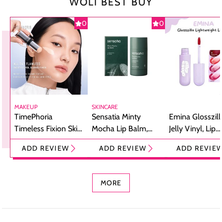
WOLI BEST BUY
0
0
MAKEUP
SKINCARE
TimePhoria
Sensatia Minty
Emina Glosszill
Timeless Fixion Skin
Mocha Lip Balm,
Jelly Vinyl, Lip
Tint Stick,
Pelembap Bibir
Cream Glossy
ADD REVIEW
ADD REVIEW
ADD REVIE
Foundation dan
dengan Aroma
Ringan dengan 
Concealer 2-in-1
Cokelat
Bibir Plumpy
MORE