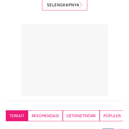
karena nyaman
perlindungan
teksturnya yg
SELENGKAPNYA
digunakan sebagai
harian dalam
milky lotion,
pelengkap
ukuran yang lebih
gampang
perawatan
praktis.
diratakan, ada
rambut sehari-
Kemasannya
sensai dinginy
hari. Pengalaman
ringkas sehingga
ada efek
penggunaan yang
mudah disimpan
lembabnya ju
konsisten menjadi
di dalam pouch
karna kulit aku
alasan produk ini
atau dibawa saat
kering meront
tetap masuk
bepergian. Dari
Kalau dipakai
dalam rutinitas.
penggunaan
dibawah mak
Hair mist ini
pertama,
juga ga peelin
memiliki aroma
teksturnya terasa
jadi nyaman gi
yang lembut dan
ringan dan mudah
Packagingnya 
memberikan
diratakan di kulit.
plastik tutup ul
kesan rambut
Produk juga
mutul botolny
lebih segar
memberikan hasil
meruncing jadi
TERKAIT
REKOMENDASI
DETIKNETWORK
POPULER
setelah
akhir yang
pas buat nakar
digunakan.
nyaman tanpa
sunscreennya.