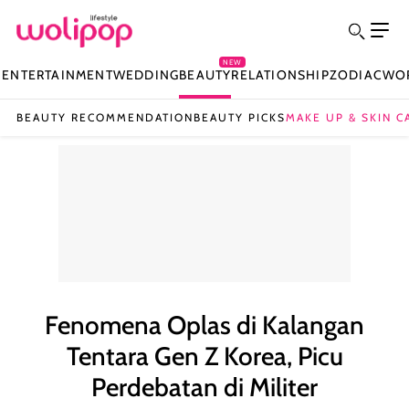
NEW
N
ENTERTAINMENT
WEDDING
BEAUTY
RELATIONSHIP
ZODIAC
WO
BEAUTY RECOMMENDATION
BEAUTY PICKS
MAKE UP & SKIN C
Fenomena Oplas di Kalangan
Tentara Gen Z Korea, Picu
Perdebatan di Militer