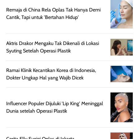
Wanginya tidak
terasa lengket
terus udah SP
Remaja di China Rela Oplas Tak Hanya Demi
terasa berlebihan
berlebihan. Varian
40 yang pasti
Cantik, Tapi untuk 'Bertahan Hidup'
sehingga tetap
Bright Glow
cocok dipakai 
nyaman dipakai
memberikan efek
aktifitas outdo
untuk aktivitas
akhir yang
juga. baru
harian, baik
membuat kulit
pemakaaian 6
Aktris Drakor Mengaku Tak Dikenali di Lokasi
sebelum maupun
tampak lebih
bulan tapi ker
Syuting Setelah Operasi Plastik
setelah
cerah, namun
bersihnya mu
beraktivitas di luar
hasilnya tetap
ku
Ramai Klinik Kecantikan Korea di Indonesia,
ruangan. Selain
dapat berbeda
Dokter Ungkap Hal yang Wajib Dicek
memberikan
pada setiap jenis
aroma pada
kulit. Produk ini
rambut, produk ini
mengandung
juga membantu
Amino dan
Influencer Populer Dijuluki 'Lip King' Meninggal
rambut terasa
Vitamin C, serta
Dunia setelah Operasi Plastik
lebih halus dan
dilengkapi SPF 35
mudah diatur
PA+++ untuk
setelah
membantu
Cerita Elly Sugigi Oplas di Jakarta