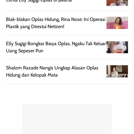
diaplikasikan.
melindungi kulit
Kemasannya
dari paparan sinar
praktis dengan
UV saat
Blak-blakan Oplas Hidung, Rina Nose: Ini Operasi
botol spray yang
beraktivitas di
Plastik yang Direstui Netizen!
mudah digunakan
siang hari.
dan cukup ringkas
Meskipun begitu,
untuk dibawa saat
sunscreen tetap
Elly Sugigi Bongkar Biaya Oplas, Ngaku Tak Keluar
bepergian.
perlu diaplikasikan
Uang Sepeser Pun
Semprotan yang
ulang sesuai
dihasilkan juga
kebutuhan agar
Shalom Razade Nangis Ungkap Alasan Oplas
merata sehingga
perlindungannya
Hidung dan Kelopak Mata
memudahkan
tetap optimal.
pengaplikasian
Karena baru
tanpa membuat
pertama kali
rambut terasa
mencoba, review
berat. Perlu
ini berfokus pada
diingat bahwa
kesan awal
ketahanan aroma
penggunaan.
dapat berbeda
Penilaian